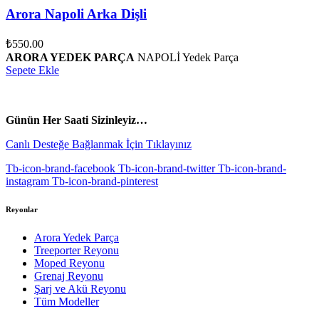
Arora Napoli Arka Dişli
₺
550.00
ARORA YEDEK PARÇA
NAPOLİ Yedek Parça
Sepete Ekle
vespa yedek parça
ARORA YEDEK PARÇA
Günün Her Saati Sizinleyiz…
Canlı Desteğe Bağlanmak İçin Tıklayınız
Tb-icon-brand-facebook
Tb-icon-brand-twitter
Tb-icon-brand-
instagram
Tb-icon-brand-pinterest
Reyonlar
Arora Yedek Parça
Treeporter Reyonu
Moped Reyonu
Grenaj Reyonu
Şarj ve Akü Reyonu
Tüm Modeller