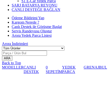
S1 E-Car Yedek Parça
ŞARJ BATARYA REYONU
CANLI DESTEĞE BAĞLAN
Ödeme Bildirimi Yap
Kargom Nerede ?
Canlı Destek ile Görüşme Başlat
Servis Randevusu Oluştur
Arora Yedek Parça Listesi
Arora
İndirimleri
Back to Top
MODELLER
CANLI
0
YEDEK
GRENAJ
BUL
DESTEK
SEPETİM
PARÇA