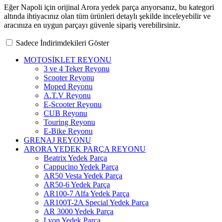
Eğer Napoli için orijinal Arora yedek parça arıyorsanız, bu kategori
altında ihtiyacınız olan tüm ürünleri detaylı şekilde inceleyebilir ve
aracınıza en uygun parçayı güvenle sipariş verebilirsiniz.
Sadece İndirimdekileri Göster
MOTOSİKLET REYONU
3 ve 4 Teker Reyonu
Scooter Reyonu
Moped Reyonu
A.T.V Reyonu
E-Scooter Reyonu
CUB Reyonu
Touring Reyonu
E-Bike Reyonu
GRENAJ REYONU
ARORA YEDEK PARÇA REYONU
Beatrix Yedek Parça
Cappucino Yedek Parça
AR50 Vesta Yedek Parça
AR50-6 Yedek Parça
AR100-7 Alfa Yedek Parça
AR100T-2A Special Yedek Parça
AR 3000 Yedek Parça
Lyon Yedek Parça