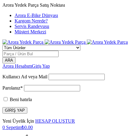
Arora Yedek Parça Satış Noktası
Arora E-Bike Dünyası
Kargom Nerede?
Servis Randevusu
Müşteri Merkezi
Arora Hesabım
Giriş Yap
Kullanıcı Ad veya Mail
Parolanız*
Beni hatırla
Yeni Üyelik İçin
HESAP OLUŞTUR
0
Sepetim
₺
0.00