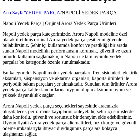
Ana Sayfa
/
YEDEK PARÇA
/
NAPOLİ YEDEK PARÇA
Napoli Yedek Parça | Orijinal Arora Yedek Parça Ürünleri
Napoli yedek parça kategorimizde, Arora Napoli modeline özel
olarak üretilmiş orijinal Arora yedek parça çeşitlerini güvenle
bulabilirsiniz. Şehir içi kullanımda konfor ve pratikliği bir arada
sunan Napoli modelinin performansını korumak, güvenli ve uzun
ömürlü kullanım sağlamak için Napoli ile tam uyumlu yedek
parçalar bu kategoride özenle sunulmaktadır.
Bu kategoride; Napoli motor yedek parçaları, fren sistemleri, elektrik
aksamları, süspansiyon ve aktarma organları, kaporta ürünleri ile
periyodik bakım parçaları yer almaktadır. Sunulan tüm ürünler Arora
yedek parça kalite standartlarına uygun olup maksimum uyum ve
yüksek dayanıklılık sağlar.
Arora Napoli yedek parça seçenekleri sayesinde aracınızda
oluşabilecek performans kayıplarını önleyebilir, şehir içi sürüşlerde
daha konforlu, güvenli ve sorunsuz bir deneyim elde edebilirsiniz.
Uygun fiyatlı Arora yedek parça alternatifleri, hızlı kargo ve güvenli
ödeme imkanlarıyla ihtiyaç duyduğunuz parçalara kolayca
ulaşmanızı sağlar.