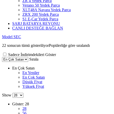
ZR 4 Yedek Parça
Verano 50 Yedek Parça
XLT48A Navara Yedek Parça
ZRX 200 Yedek Parça
S1 E-Car Yedek Parça
ŞARJ BATARYA REYONU
CANLI DESTEĞE BAĞLAN
Model SEÇ
22 sonucun tümü gösteriliyor
Popülerliğe göre sıralandı
Sadece İndirimdekileri Göster
Sırala
En Çok Satan
En Yeniler
En Çok Satan
Düşük Fiyat
Yüksek Fiyat
Show
Göster:
28
28
56