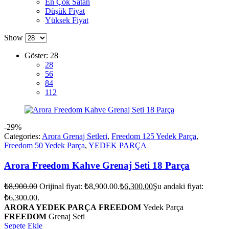
En Çok Satan
Düşük Fiyat
Yüksek Fiyat
Show
Göster:
28
28
56
84
112
-29%
Categories:
Arora Grenaj Setleri
,
Freedom 125 Yedek Parça
,
Freedom 50 Yedek Parça
,
YEDEK PARÇA
Arora Freedom Kahve Grenaj Seti 18 Parça
₺
8,900.00
Orijinal fiyat: ₺8,900.00.
₺
6,300.00
Şu andaki fiyat:
₺6,300.00.
ARORA YEDEK PARÇA
FREEDOM
Yedek Parça
FREEDOM
Grenaj Seti
Sepete Ekle