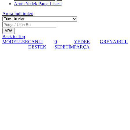
Arora Yedek Parça Listesi
Arora
İndirimleri
Back to Top
MODELLER
CANLI
0
YEDEK
GRENAJ
BUL
DESTEK
SEPETİM
PARÇA