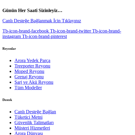
vespa yedek parça
ARORA YEDEK PARÇA
Günün Her Saati Sizinleyiz…
Canlı Desteğe Bağlanmak İçin Tıklayınız
Tb-icon-brand-facebook
Tb-icon-brand-twitter
Tb-icon-brand-
instagram
Tb-icon-brand-pinterest
Reyonlar
Arora Yedek Parça
Treeporter Reyonu
Moped Reyonu
Grenaj Reyonu
Şarj ve Akü Reyonu
Tüm Modeller
Destek
Canlı Desteğe Bağlan
Tüketici Metni
Güvenlik Talimatları
Müşteri Hizmetleri
Arora Dünyası