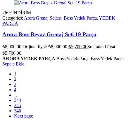
-36%
İNDİRİM
Categories:
Arora Grenaj Setleri
,
Boss Yedek Parça
,
YEDEK
PARÇA
Arora Boss Beyaz Grenaj Seti 19 Parça
₺
8,900.00
Orijinal fiyat: ₺8,900.00.
₺
5,700.00
Şu andaki fiyat:
₺5,700.00.
ARORA YEDEK PARÇA
Boss Yedek Parça Boss Yedek Parça
Sepete Ekle
1
2
3
4
…
344
345
346
Next page