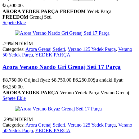
₺6,300.00.
ARORA YEDEK PARÇA
FREEDOM
Yedek Parça
FREEDOM
Grenaj Seti
Sepete Ekle
-29%
İNDİRİM
Categories:
Arora Grenaj Setleri
,
Verano 125 Yedek Parça
,
Verano
50 Yedek Parça
,
YEDEK PARÇA
Arora Verano Nardo Gri Grenaj Seti 17 Parça
₺
8,750.00
Orijinal fiyat: ₺8,750.00.
₺
6,250.00
Şu andaki fiyat:
₺6,250.00.
ARORA YEDEK PARÇA
Verano Yedek Parça Verano Grenaj
Sepete Ekle
-29%
İNDİRİM
Categories:
Arora Grenaj Setleri
,
Verano 125 Yedek Parça
,
Verano
50 Yedek Parça
,
YEDEK PARÇA