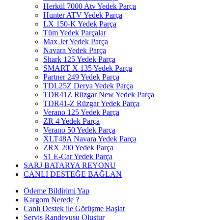
Herkül 7000 Atv Yedek Parça
Hunter ATV Yedek Parça
LX 150-K Yedek Parça
Tüm Yedek Parçalar
Max Jet Yedek Parça
Navara Yedek Parça
Shark 125 Yedek Parça
SMART X 135 Yedek Parça
Partner 249 Yedek Parça
TDL25Z Derya Yedek Parça
TDR41Z Rüzgar New Yedek Parça
TDR41-Z Rüzgar Yedek Parça
Verano 125 Yedek Parça
ZR 4 Yedek Parça
Verano 50 Yedek Parça
XLT48A Navara Yedek Parça
ZRX 200 Yedek Parça
S1 E-Car Yedek Parça
ŞARJ BATARYA REYONU
CANLI DESTEĞE BAĞLAN
Ödeme Bildirimi Yap
Kargom Nerede ?
Canlı Destek ile Görüşme Başlat
Servis Randevusu Oluştur