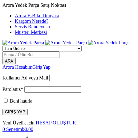
Arora Yedek Parça Satış Noktası
Arora E-Bike Dünyası
Kargom Nerede?
Servis Randevusu
Müşteri Merkezi
Arora Hesabım
Giriş Yap
Kullanıcı Ad veya Mail
Parolanız*
Beni hatırla
Yeni Üyelik İçin
HESAP OLUŞTUR
0
Sepetim
₺
0.00