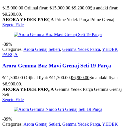
₺
15,900.00
Orijinal fiyat: ₺15,900.00.
₺
9,200.00
Şu andaki fiyat:
₺9,200.00.
ARORA YEDEK PARÇA
Prime Yedek Parça Prime Grenaj
Sepete Ekle
-39%
Categories:
Arora Grenaj Setleri
,
Gemma Yedek Parça
,
YEDEK
PARÇA
Arora Gemma Buz Mavi Grenaj Seti 19 Parça
₺
11,300.00
Orijinal fiyat: ₺11,300.00.
₺
6,900.00
Şu andaki fiyat:
₺6,900.00.
ARORA YEDEK PARÇA
Gemma Yedek Parça Gemma Grenaj
Seti
Sepete Ekle
-39%
Categories:
Arora Grenaj Setleri
,
Gemma Yedek Parça
,
YEDEK