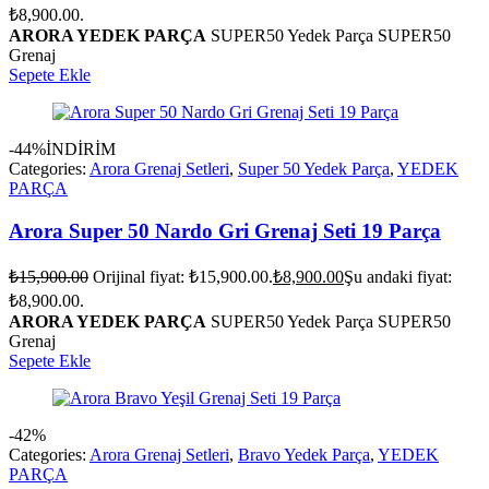
₺8,900.00.
ARORA YEDEK PARÇA
SUPER50 Yedek Parça SUPER50
Grenaj
Sepete Ekle
-44%
İNDİRİM
Categories:
Arora Grenaj Setleri
,
Super 50 Yedek Parça
,
YEDEK
PARÇA
Arora Super 50 Nardo Gri Grenaj Seti 19 Parça
₺
15,900.00
Orijinal fiyat: ₺15,900.00.
₺
8,900.00
Şu andaki fiyat:
₺8,900.00.
ARORA YEDEK PARÇA
SUPER50 Yedek Parça SUPER50
Grenaj
Sepete Ekle
-42%
Categories:
Arora Grenaj Setleri
,
Bravo Yedek Parça
,
YEDEK
PARÇA