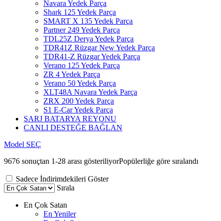
Navara Yedek Parça
Shark 125 Yedek Parça
SMART X 135 Yedek Parça
Partner 249 Yedek Parça
TDL25Z Derya Yedek Parça
TDR41Z Rüzgar New Yedek Parça
TDR41-Z Rüzgar Yedek Parça
Verano 125 Yedek Parça
ZR 4 Yedek Parça
Verano 50 Yedek Parça
XLT48A Navara Yedek Parça
ZRX 200 Yedek Parça
S1 E-Car Yedek Parça
ŞARJ BATARYA REYONU
CANLI DESTEĞE BAĞLAN
Model SEÇ
9676 sonuçtan 1-28 arası gösteriliyor
Popülerliğe göre sıralandı
Sadece İndirimdekileri Göster
Sırala
En Çok Satan
En Yeniler