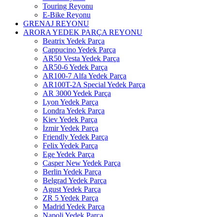
Touring Reyonu
E-Bike Reyonu
GRENAJ REYONU
ARORA YEDEK PARÇA REYONU
Beatrix Yedek Parça
Cappucino Yedek Parça
AR50 Vesta Yedek Parça
AR50-6 Yedek Parça
AR100-7 Alfa Yedek Parça
AR100T-2A Special Yedek Parça
AR 3000 Yedek Parça
Lyon Yedek Parça
Londra Yedek Parça
Kiev Yedek Parça
İzmir Yedek Parça
Friendly Yedek Parça
Felix Yedek Parça
Ege Yedek Parça
Casper New Yedek Parça
Berlin Yedek Parça
Belgrad Yedek Parça
Agust Yedek Parça
ZR 5 Yedek Parça
Madrid Yedek Parça
Napoli Yedek Parça