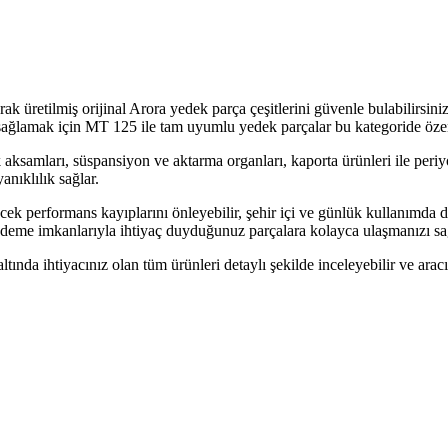
retilmiş orijinal Arora yedek parça çeşitlerini güvenle bulabilirsiniz
ağlamak için MT 125 ile tam uyumlu yedek parçalar bu kategoride öze
k aksamları, süspansiyon ve aktarma organları, kaporta ürünleri ile per
nıklılık sağlar.
k performans kayıplarını önleyebilir, şehir içi ve günlük kullanımda da
i ödeme imkanlarıyla ihtiyaç duyduğunuz parçalara kolayca ulaşmanızı sa
tında ihtiyacınız olan tüm ürünleri detaylı şekilde inceleyebilir ve arac