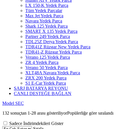
Hunter ATV Yedek Parça
LX 150-K Yedek Parça
Tüm Yedek Parçalar
Max Jet Yedek Parça
Navara Yedek Parça
Shark 125 Yedek Parça
SMART X 135 Yedek Parça
Partner 249 Yedek Parça
TDL25Z Derya Yedek Parça
TDR41Z Rüzgar New Yedek Parça
TDR41-Z Rüzgar Yedek Parça
Verano 125 Yedek Parça
ZR 4 Yedek Parça
Verano 50 Yedek Parça
XLT48A Navara Yedek Parça
ZRX 200 Yedek Parça
S1 E-Car Yedek Parça
ŞARJ BATARYA REYONU
CANLI DESTEĞE BAĞLAN
Model SEÇ
132 sonuçtan 1-28 arası gösteriliyor
Popülerliğe göre sıralandı
Sadece İndirimdekileri Göster
Sırala