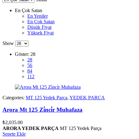
En Çok Satan
En Yeniler
En Çok Satan
Düşük Fiyat
Yüksek Fiyat
Show
Göster:
28
28
56
84
112
Categories:
MT 125 Yedek Parça
,
YEDEK PARÇA
Arora Mt 125 Zi̇nci̇r Muhafaza
₺
2,035.00
ARORA YEDEK PARÇA
MT 125 Yedek Parça
Sepete Ekle