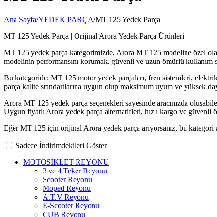
Ana Sayfa
/
YEDEK PARÇA
/
MT 125 Yedek Parça
MT 125 Yedek Parça | Orijinal Arora Yedek Parça Ürünleri
MT 125 yedek parça kategorimizde, Arora MT 125 modeline özel olarak ü
modelinin performansını korumak, güvenli ve uzun ömürlü kullanım s
Bu kategoride; MT 125 motor yedek parçaları, fren sistemleri, elektri
parça kalite standartlarına uygun olup maksimum uyum ve yüksek daya
Arora MT 125 yedek parça seçenekleri sayesinde aracınızda oluşabilece
Uygun fiyatlı Arora yedek parça alternatifleri, hızlı kargo ve güvenl
Eğer MT 125 için orijinal Arora yedek parça arıyorsanız, bu kategori al
Sadece İndirimdekileri Göster
MOTOSİKLET REYONU
3 ve 4 Teker Reyonu
Scooter Reyonu
Moped Reyonu
A.T.V Reyonu
E-Scooter Reyonu
CUB Reyonu