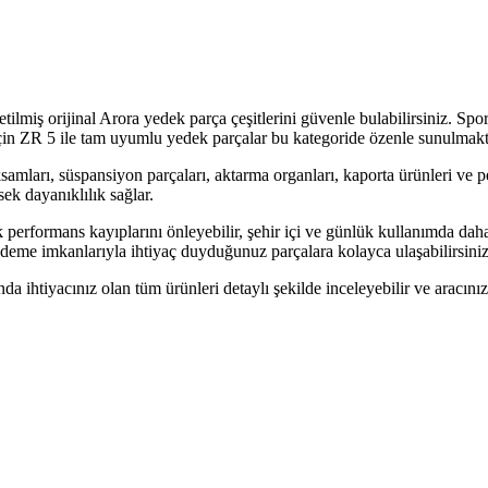
lmiş orijinal Arora yedek parça çeşitlerini güvenle bulabilirsiniz. Spor
in ZR 5 ile tam uyumlu yedek parçalar bu kategoride özenle sunulmakt
ksamları, süspansiyon parçaları, aktarma organları, kaporta ürünleri ve
k dayanıklılık sağlar.
erformans kayıplarını önleyebilir, şehir içi ve günlük kullanımda daha 
 ödeme imkanlarıyla ihtiyaç duyduğunuz parçalara kolayca ulaşabilirsiniz
da ihtiyacınız olan tüm ürünleri detaylı şekilde inceleyebilir ve aracını