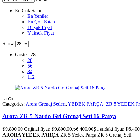
En Çok Satan
En Yeniler
En Çok Satan
Düşük Fiyat
Yüksek Fiyat
Show
Göster:
28
28
56
84
112
-35%
Categories:
Arora Grenaj Setleri
,
YEDEK PARÇA
,
ZR 5 YEDEK 
Arora ZR 5 Nardo Gri Grenaj Seti 16 Parça
₺
9,800.00
Orijinal fiyat: ₺9,800.00.
₺
6,400.00
Şu andaki fiyat: ₺6,400
ARORA YEDEK PARÇA
ZR 5 Yedek Parça ZR 5 Grenaj Seti