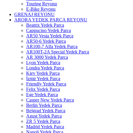
Touring Reyonu
E-Bike Reyonu
GRENAJ REYONU
ARORA YEDEK PARÇA REYONU
Beatrix Yedek Parça
Cappucino Yedek Parça
AR50 Vesta Yedek Parça
AR50-6 Yedek Parça
AR100-7 Alfa Yedek Parça
AR100T-2A Special Yedek Parça
AR 3000 Yedek Parça
Lyon Yedek Parça
Londra Yedek Parça
Kiev Yedek Parça
İzmir Yedek Parça
Friendly Yedek Parça
Felix Yedek Parça
Ege Yedek Parça
Casper New Yedek Parça
Berlin Yedek Parça
Belgrad Yedek Parça
Agust Yedek Parça
ZR 5 Yedek Parça
Madrid Yedek Parça
Napoli Yedek Parça