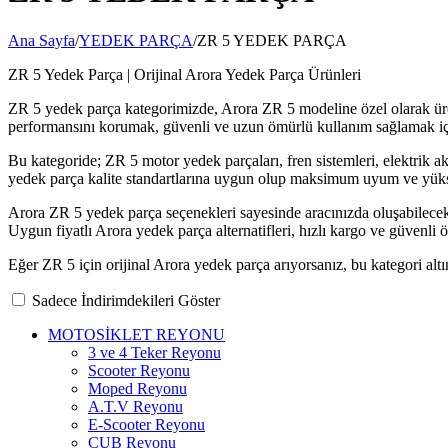
Ana Sayfa
/
YEDEK PARÇA
/
ZR 5 YEDEK PARÇA
ZR 5 Yedek Parça | Orijinal Arora Yedek Parça Ürünleri
ZR 5 yedek parça kategorimizde, Arora ZR 5 modeline özel olarak üreti
performansını korumak, güvenli ve uzun ömürlü kullanım sağlamak iç
Bu kategoride; ZR 5 motor yedek parçaları, fren sistemleri, elektrik a
yedek parça kalite standartlarına uygun olup maksimum uyum ve yükse
Arora ZR 5 yedek parça seçenekleri sayesinde aracınızda oluşabilecek p
Uygun fiyatlı Arora yedek parça alternatifleri, hızlı kargo ve güvenli
Eğer ZR 5 için orijinal Arora yedek parça arıyorsanız, bu kategori altın
Sadece İndirimdekileri Göster
MOTOSİKLET REYONU
3 ve 4 Teker Reyonu
Scooter Reyonu
Moped Reyonu
A.T.V Reyonu
E-Scooter Reyonu
CUB Reyonu