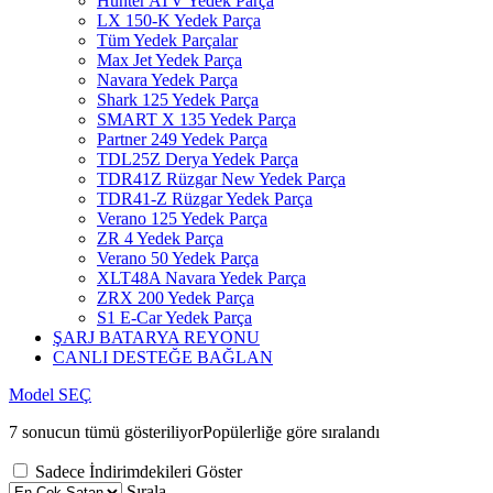
Hunter ATV Yedek Parça
LX 150-K Yedek Parça
Tüm Yedek Parçalar
Max Jet Yedek Parça
Navara Yedek Parça
Shark 125 Yedek Parça
SMART X 135 Yedek Parça
Partner 249 Yedek Parça
TDL25Z Derya Yedek Parça
TDR41Z Rüzgar New Yedek Parça
TDR41-Z Rüzgar Yedek Parça
Verano 125 Yedek Parça
ZR 4 Yedek Parça
Verano 50 Yedek Parça
XLT48A Navara Yedek Parça
ZRX 200 Yedek Parça
S1 E-Car Yedek Parça
ŞARJ BATARYA REYONU
CANLI DESTEĞE BAĞLAN
Model SEÇ
7 sonucun tümü gösteriliyor
Popülerliğe göre sıralandı
Sadece İndirimdekileri Göster
Sırala