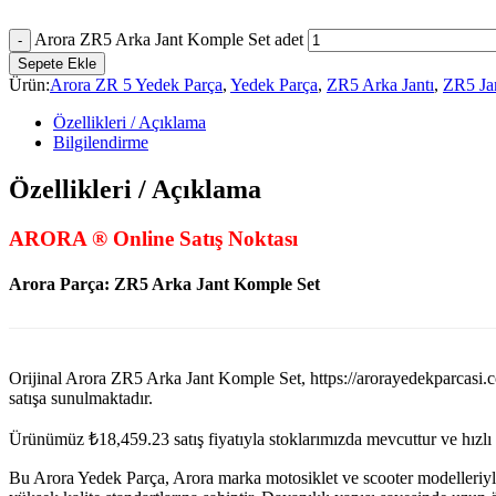
Arora ZR5 Arka Jant Komple Set adet
Sepete Ekle
Ürün:
Arora ZR 5 Yedek Parça
,
Yedek Parça
,
ZR5 Arka Jantı
,
ZR5 Ja
Özellikleri / Açıklama
Bilgilendirme
Özellikleri / Açıklama
ARORA ® Online Satış Noktası
Arora Parça:
ZR5 Arka Jant Komple Set
Orijinal Arora ZR5 Arka Jant Komple Set, https://arorayedekp
satışa sunulmaktadır.
Ürünümüz
₺
18,459.23
satış fiyatıyla stoklarımızda mevcuttur ve hızl
Bu Arora Yedek Parça, Arora marka motosiklet ve scooter modelleriyl