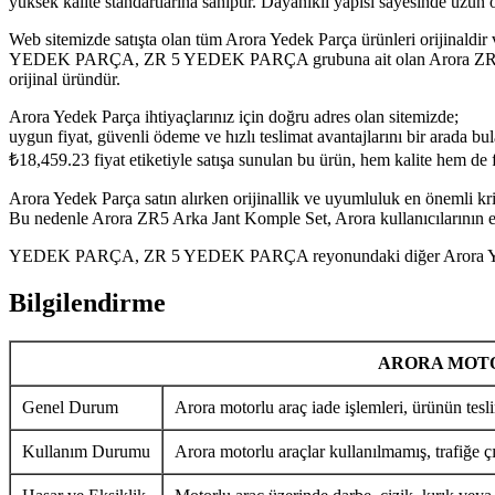
yüksek kalite standartlarına sahiptir. Dayanıklı yapısı sayesinde uzu
Web sitemizde satışta olan tüm Arora Yedek Parça ürünleri orijinaldir 
YEDEK PARÇA, ZR 5 YEDEK PARÇA grubuna ait olan Arora ZR5 Arka J
orijinal üründür.
Arora Yedek Parça ihtiyaçlarınız için doğru adres olan sitemizde;
uygun fiyat, güvenli ödeme ve hızlı teslimat avantajlarını bir arada bula
₺
18,459.23
fiyat etiketiyle satışa sunulan bu ürün, hem kalite hem de
Arora Yedek Parça satın alırken orijinallik ve uyumluluk en önemli krit
Bu nedenle Arora ZR5 Arka Jant Komple Set, Arora kullanıcılarının en
YEDEK PARÇA, ZR 5 YEDEK PARÇA reyonundaki diğer Arora Yedek Par
Bilgilendirme
ARORA MOTO
Genel Durum
Arora motorlu araç iade işlemleri, ürünün tesli
Kullanım Durumu
Arora motorlu araçlar kullanılmamış, trafiğe ç