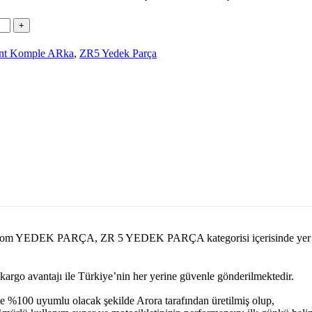
nt Komple ARka
,
ZR5 Yedek Parça
arcasi.com YEDEK PARÇA, ZR 5 YEDEK PARÇA kategorisi içerisind
ı kargo avantajı ile Türkiye’nin her yerine güvenle gönderilmektedir.
e %100 uyumlu olacak şekilde Arora tarafından üretilmiş olup,