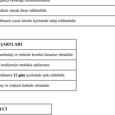
 parça eksikliği bulunmamalıdır.
iksiz olarak ibraz edilmelidir.
tibaren yasal süreler içerisinde talep edilmelidir.
 ŞARTLARI
ambalajı ve ürünün kendisi hasarsız olmalıdır.
 irsaliyenizi mutlaka saklayınız.
 itibaren
15 gün
içerisinde iade edilebilir.
ş ve orijinal halinde olmalıdır.
ECİ