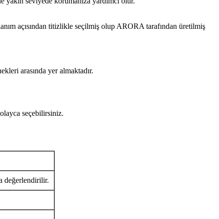
ine yakın seviyede korumanıza yardımcı olur.
 açısından titizlikle seçilmiş olup ARORA tarafından üretilmiş
ekleri arasında yer almaktadır.
yca seçebilirsiniz.
 değerlendirilir.