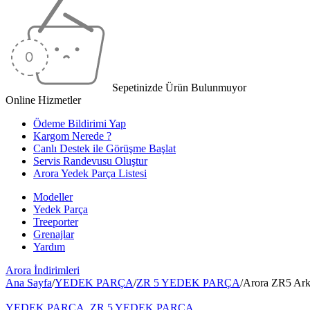
Sepetinizde Ürün Bulunmuyor
Online Hizmetler
Ödeme Bildirimi Yap
Kargom Nerede ?
Canlı Destek ile Görüşme Başlat
Servis Randevusu Oluştur
Arora Yedek Parça Listesi
Modeller
Yedek Parça
Treeporter
Grenajlar
Yardım
Arora
İndirimleri
Ana Sayfa
/
YEDEK PARÇA
/
ZR 5 YEDEK PARÇA
/
Arora ZR5 Ark
YEDEK PARÇA
,
ZR 5 YEDEK PARÇA