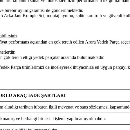
n ömürlü kullanım sunar ve motosikletinizin performansını ilk günkü hal
ve birebir uyum garantisi ile gönderilmektedir.
ant Komple Set, montaj uyumu, kalite kontrolü ve güvenli kullanım
bilirsiniz.
 fiyat performans açısından en çok tercih edilen Arora Yedek Parça seçen
erlerdir.
 çok tercih ettiği yedek parçalar arasında bulunmaktadır.
ça ürünlerimizi de inceleyerek ihtiyacınıza en uygun parçayı kola
RLU ARAÇ İADE ŞARTLARI
m alındığı tarihten itibaren ilgili mevzuat ve satış sözleşmesi kapsamında
ıkmamış ve herhangi bir tescil işlemi yapılmamış olmalıdır.