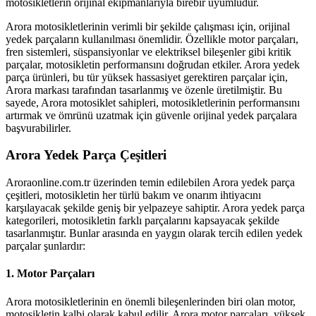
motosikletlerin orijinal ekipmanlarıyla birebir uyumludur.
Arora motosikletlerinin verimli bir şekilde çalışması için, orijinal
yedek parçaların kullanılması önemlidir. Özellikle motor parçaları,
fren sistemleri, süspansiyonlar ve elektriksel bileşenler gibi kritik
parçalar, motosikletin performansını doğrudan etkiler. Arora yedek
parça ürünleri, bu tür yüksek hassasiyet gerektiren parçalar için,
Arora markası tarafından tasarlanmış ve özenle üretilmiştir. Bu
sayede, Arora motosiklet sahipleri, motosikletlerinin performansını
artırmak ve ömrünü uzatmak için güvenle orijinal yedek parçalara
başvurabilirler.
Arora Yedek Parça Çeşitleri
Aroraonline.com.tr üzerinden temin edilebilen Arora yedek parça
çeşitleri, motosikletin her türlü bakım ve onarım ihtiyacını
karşılayacak şekilde geniş bir yelpazeye sahiptir. Arora yedek parça
kategorileri, motosikletin farklı parçalarını kapsayacak şekilde
tasarlanmıştır. Bunlar arasında en yaygın olarak tercih edilen yedek
parçalar şunlardır:
1.
Motor Parçaları
Arora motosikletlerinin en önemli bileşenlerinden biri olan motor,
motosikletin kalbi olarak kabul edilir. Arora motor parçaları, yüksek