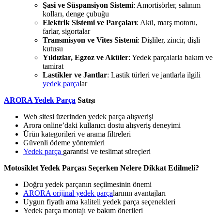
Şasi ve Süspansiyon Sistemi
: Amortisörler, salınım
kolları, denge çubuğu
Elektrik Sistemi ve Parçaları
: Akü, marş motoru,
farlar, sigortalar
Transmisyon ve Vites Sistemi
: Dişliler, zincir, dişli
kutusu
Yıldızlar, Egzoz ve Aküler
: Yedek parçalarla bakım ve
tamirat
Lastikler ve Jantlar
: Lastik türleri ve jantlarla ilgili
yedek parça
lar
ARORA Yedek Parça
Satışı
Web sitesi üzerinden yedek parça alışverişi
Arora online’daki kullanıcı dostu alışveriş deneyimi
Ürün kategorileri ve arama filtreleri
Güvenli ödeme yöntemleri
Yedek parça
garantisi ve teslimat süreçleri
Motosiklet Yedek Parçası Seçerken Nelere Dikkat Edilmeli?
Doğru yedek parçanın seçilmesinin önemi
ARORA orijinal yedek parça
larının avantajları
Uygun fiyatlı ama kaliteli yedek parça seçenekleri
Yedek parça montajı ve bakım önerileri