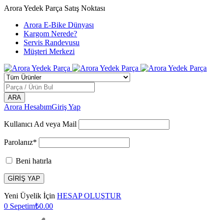
Arora Yedek Parça Satış Noktası
Arora E-Bike Dünyası
Kargom Nerede?
Servis Randevusu
Müşteri Merkezi
Arora Hesabım
Giriş Yap
Kullanıcı Ad veya Mail
Parolanız*
Beni hatırla
Yeni Üyelik İçin
HESAP OLUŞTUR
0
Sepetim
₺
0.00