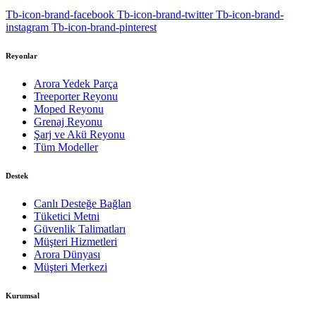
Tb-icon-brand-facebook
Tb-icon-brand-twitter
Tb-icon-brand-
instagram
Tb-icon-brand-pinterest
Reyonlar
Arora Yedek Parça
Treeporter Reyonu
Moped Reyonu
Grenaj Reyonu
Şarj ve Akü Reyonu
Tüm Modeller
Destek
Canlı Desteğe Bağlan
Tüketici Metni
Güvenlik Talimatları
Müşteri Hizmetleri
Arora Dünyası
Müşteri Merkezi
Kurumsal