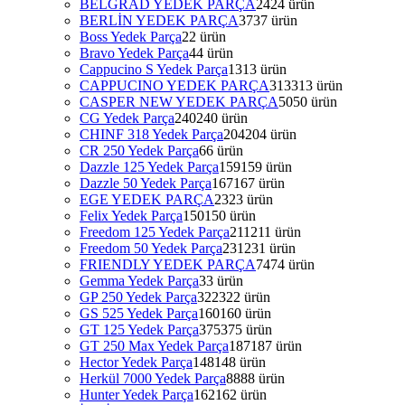
BELGRAD YEDEK PARÇA
24
24 ürün
BERLİN YEDEK PARÇA
37
37 ürün
Boss Yedek Parça
2
2 ürün
Bravo Yedek Parça
4
4 ürün
Cappucino S Yedek Parça
13
13 ürün
CAPPUCINO YEDEK PARÇA
313
313 ürün
CASPER NEW YEDEK PARÇA
50
50 ürün
CG Yedek Parça
240
240 ürün
CHINF 318 Yedek Parça
204
204 ürün
CR 250 Yedek Parça
6
6 ürün
Dazzle 125 Yedek Parça
159
159 ürün
Dazzle 50 Yedek Parça
167
167 ürün
EGE YEDEK PARÇA
23
23 ürün
Felix Yedek Parça
150
150 ürün
Freedom 125 Yedek Parça
211
211 ürün
Freedom 50 Yedek Parça
231
231 ürün
FRIENDLY YEDEK PARÇA
74
74 ürün
Gemma Yedek Parça
3
3 ürün
GP 250 Yedek Parça
322
322 ürün
GS 525 Yedek Parça
160
160 ürün
GT 125 Yedek Parça
375
375 ürün
GT 250 Max Yedek Parça
187
187 ürün
Hector Yedek Parça
148
148 ürün
Herkül 7000 Yedek Parça
88
88 ürün
Hunter Yedek Parça
162
162 ürün