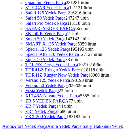
Quantum Yedek Parça
281
281 ürün
S1 E-CAR Yedek Parça
121
121 ürün
Safari 125 Yedek Parça
216
216 ürün
Safari 50 Yedek Parça
247
247 ürün
Safari Pro Yedek Parça
118
118 ürün
SAFARİ YEDEK PARÇA
6
6 ürün
SK250-K Yedek Parça
1
1 ürün
Smart 50 Yedek Parça
142
142 ürün
SMART X 135 Yedek Parça
59
59 ürün
Special 125 Yedek Parça
195
195 ürün
Special Alfa 110 Yedek Parça
127
127 ürün
Super 50 Yedek Parça
3
3 ürün
TDL25Z Derya Yedek Parça
102
102 ürün
TDR41-Z Rüzgar Yedek Parça
118
118 ürün
TDR41Z Rüzgar New Yedek Parça
80
80 ürün
Verano 125 Yedek Parça
193
193 ürün
Verano 50 Yedek Parça
209
209 ürün
Vesta Yedek Parça
2
2 ürün
XLT48A Navara Yedek Parça
55
55 ürün
ZR 5 YEDEK PARÇA
7
7 ürün
ZR 7 Yedek Parça
4
4 ürün
ZR4 Yedek Parça
86
86 ürün
ZRX 200 Yedek Parça
183
183 ürün
Arora
Arora Yedek Parça
Arora Yedek Parça Satışı Hakkında
Yedek