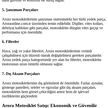
daha güvenli ve konforlu bir sürüş sağlar.
5.
Şanzıman Parçaları
Arora motosikletlerinin şanzıman sistemindeki her türlü yedek parça,
Aroraonline.com.tr üzerinden temin edilebilir. Dişliler, vites kolları,
debriyaj kabloları gibi parçalar, motosikletin düzgün vites geçişi ve
performansı için önemlidir.
6.
Filtreler
Hava, yağ ve yakıt filtreleri, Arora motosikletlerinin verimli
çalışabilmesi için düzenli olarak değiştirilmesi gereken parçalardır.
Arora yedek parça kategorisinde yer alan bu filtreler, motosikletin
motorunun uzun ömürlü olmasını sağlar.
7.
Dış Aksam Parçaları
Arora motosikletlerinin dış görünümü de önemlidir. Farlar, aynalar,
gösterge panelleri, seleler ve egzozlar gibi dış aksam parçaları,
motosikletin hem görsel çekiciliğini artırır hem de işlevsel
özelliklerini güçlendirir.
Arora Motosiklet Satışı: Ekonomik ve Güvenilir