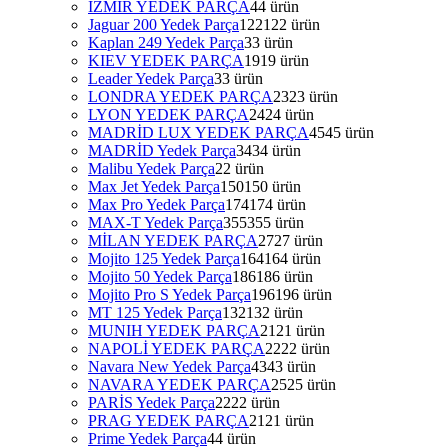
İZMİR YEDEK PARÇA
4
4 ürün
Jaguar 200 Yedek Parça
122
122 ürün
Kaplan 249 Yedek Parça
3
3 ürün
KIEV YEDEK PARÇA
19
19 ürün
Leader Yedek Parça
3
3 ürün
LONDRA YEDEK PARÇA
23
23 ürün
LYON YEDEK PARÇA
24
24 ürün
MADRİD LUX YEDEK PARÇA
45
45 ürün
MADRİD Yedek Parça
34
34 ürün
Malibu Yedek Parça
2
2 ürün
Max Jet Yedek Parça
150
150 ürün
Max Pro Yedek Parça
174
174 ürün
MAX-T Yedek Parça
355
355 ürün
MİLAN YEDEK PARÇA
27
27 ürün
Mojito 125 Yedek Parça
164
164 ürün
Mojito 50 Yedek Parça
186
186 ürün
Mojito Pro S Yedek Parça
196
196 ürün
MT 125 Yedek Parça
132
132 ürün
MUNIH YEDEK PARÇA
21
21 ürün
NAPOLİ YEDEK PARÇA
22
22 ürün
Navara New Yedek Parça
43
43 ürün
NAVARA YEDEK PARÇA
25
25 ürün
PARİS Yedek Parça
22
22 ürün
PRAG YEDEK PARÇA
21
21 ürün
Prime Yedek Parça
4
4 ürün