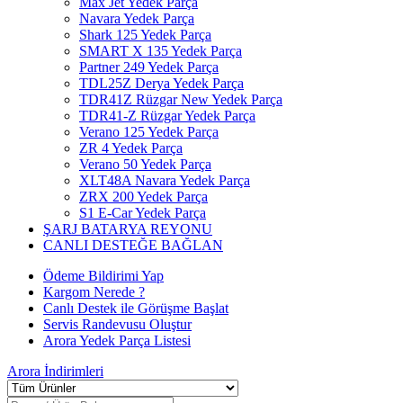
Max Jet Yedek Parça
Navara Yedek Parça
Shark 125 Yedek Parça
SMART X 135 Yedek Parça
Partner 249 Yedek Parça
TDL25Z Derya Yedek Parça
TDR41Z Rüzgar New Yedek Parça
TDR41-Z Rüzgar Yedek Parça
Verano 125 Yedek Parça
ZR 4 Yedek Parça
Verano 50 Yedek Parça
XLT48A Navara Yedek Parça
ZRX 200 Yedek Parça
S1 E-Car Yedek Parça
ŞARJ BATARYA REYONU
CANLI DESTEĞE BAĞLAN
Ödeme Bildirimi Yap
Kargom Nerede ?
Canlı Destek ile Görüşme Başlat
Servis Randevusu Oluştur
Arora Yedek Parça Listesi
Arora
İndirimleri