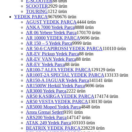
E-SCOOTER
8
8 ürün
SCOOTER
29
29 ürün
TOURING
12
12 ürün
YEDEK PARÇA
9676
9676 ürün
AGUST YEDEK PARÇA
44
44 ürün
ANKA 7000 Yedek Parça
88
88 ürün
AR 06 Yebere Yedek Parça
170
170 ürün
AR 10000 YEDEK PARÇA
96
96 ürün
AR 150 – 5 Yedek Parça
99
99 ürün
AR 50-6 CAPIROSSI YEDEK PARÇA
110
110 ürün
AR-EV Pickup Yedek Parça
8
8 ürün
AR-EV VAN Yedek Parça
8
8 ürün
AR-EV Yedek Parça
8
8 ürün
AR100-7 ALFA YEDEK PARÇA
129
129 ürün
AR100T-2A SPECİAL YEDEK PARÇA
133
133 ürün
AR150-A JAGUAR Yedek Parça
141
141 ürün
AR1500W Herkül Yedek Parça
96
96 ürün
AR3000 Yedek Parça
22
22 ürün
AR50 KASIRGA YEDEK PARÇA
174
174 ürün
AR50 VESTA YEDEK PARÇA
130
130 ürün
AR5000 Moped Yedek Parça
48
48 ürün
Arora Grenaj Setleri
91
91 ürün
ARS200 Yedek Parça
147
147 ürün
ATAK 249 Yedek Parça
103
103 ürün
BEATRIX YEDEK PARÇA
228
228 ürün