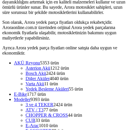
dayanıklılığını artırmak için en kaliteli malzemeleri kullanır ve uzun
ömürlü ürünler sunar. Bu sayede, Arora motosiklet sahipleri, uzun
süre sorunsuz bir şekilde motosikletlerini kullanabilirler.
Son olarak, Arora yedek parça fiyatları oldukça rekabetçidir.
Aroraonline.com.tr üzerinden orijinal Arora yedek parçalarına
ekonomik fiyatlarla ulaşabilir, motosikletinizin bakımını uygun
maliyetlerle yapabilirsiniz.
Ayrıca Arora yedek parça fiyatları online satışta daha uygun ve
ekonomiktir.
AKÜ Reyonu
53
53 ürün
Asterion Akü
12
12 ürün
Bosch Akü
24
24 ürün
Diğer Aküler
40
40 ürün
Varta Akü
1
1 ürün
Yedek Besleme Aküleri
5
5 ürün
E-Bike
17
17 ürün
Modeller
93
93 ürün
3 ve 4 TEKER
24
24 ürün
ATV / T3
7
7 ürün
CHOPPER & CROSS
4
4 ürün
CUB
3
3 ürün
E-Araç
10
10 ürün