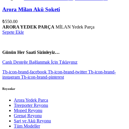
Arora Milan Akü Soketi
₺
550.00
ARORA YEDEK PARÇA
MİLAN Yedek Parça
Sepete Ekle
vespa yedek parça
ARORA YEDEK PARÇA
Günün Her Saati Sizinleyiz…
Canlı Desteğe Bağlanmak İçin Tıklayınız
Tb-icon-brand-facebook
Tb-icon-brand-twitter
Tb-icon-brand-
instagram
Tb-icon-brand-pinterest
Reyonlar
Arora Yedek Parça
Treeporter Reyonu
Moped Reyonu
Grenaj Reyonu
Şarj ve Akü Reyonu
Tüm Modeller