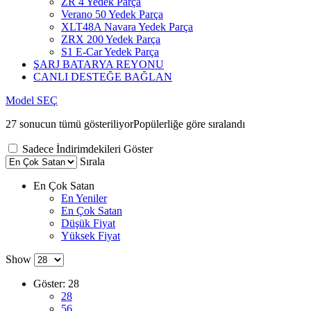
ZR 4 Yedek Parça
Verano 50 Yedek Parça
XLT48A Navara Yedek Parça
ZRX 200 Yedek Parça
S1 E-Car Yedek Parça
ŞARJ BATARYA REYONU
CANLI DESTEĞE BAĞLAN
Model SEÇ
27 sonucun tümü gösteriliyor
Popülerliğe göre sıralandı
Sadece İndirimdekileri Göster
Sırala
En Çok Satan
En Yeniler
En Çok Satan
Düşük Fiyat
Yüksek Fiyat
Show
Göster:
28
28
56