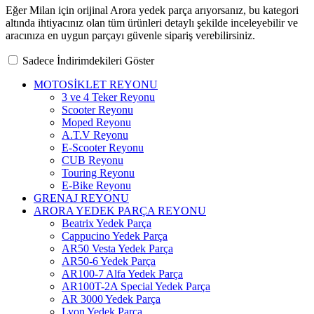
Eğer Milan için orijinal Arora yedek parça arıyorsanız, bu kategori
altında ihtiyacınız olan tüm ürünleri detaylı şekilde inceleyebilir ve
aracınıza en uygun parçayı güvenle sipariş verebilirsiniz.
Sadece İndirimdekileri Göster
MOTOSİKLET REYONU
3 ve 4 Teker Reyonu
Scooter Reyonu
Moped Reyonu
A.T.V Reyonu
E-Scooter Reyonu
CUB Reyonu
Touring Reyonu
E-Bike Reyonu
GRENAJ REYONU
ARORA YEDEK PARÇA REYONU
Beatrix Yedek Parça
Cappucino Yedek Parça
AR50 Vesta Yedek Parça
AR50-6 Yedek Parça
AR100-7 Alfa Yedek Parça
AR100T-2A Special Yedek Parça
AR 3000 Yedek Parça
Lyon Yedek Parça