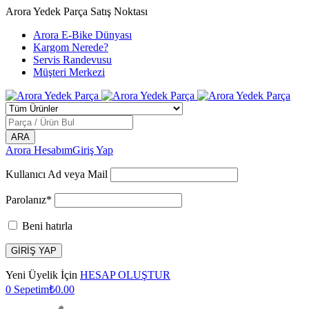
Arora Yedek Parça Satış Noktası
Arora E-Bike Dünyası
Kargom Nerede?
Servis Randevusu
Müşteri Merkezi
Arora Hesabım
Giriş Yap
Kullanıcı Ad veya Mail
Parolanız*
Beni hatırla
Yeni Üyelik İçin
HESAP OLUŞTUR
0
Sepetim
₺
0.00