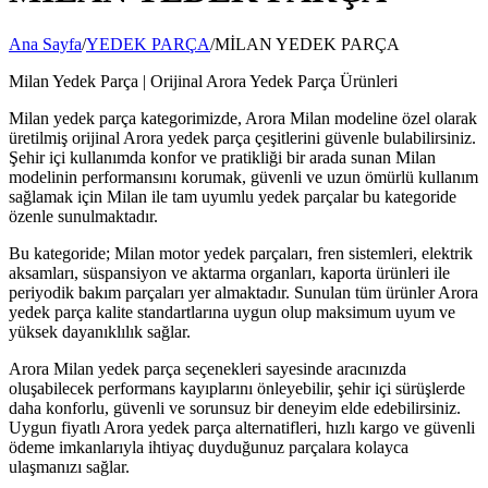
Ana Sayfa
/
YEDEK PARÇA
/
MİLAN YEDEK PARÇA
Milan Yedek Parça | Orijinal Arora Yedek Parça Ürünleri
Milan yedek parça kategorimizde, Arora Milan modeline özel olarak
üretilmiş orijinal Arora yedek parça çeşitlerini güvenle bulabilirsiniz.
Şehir içi kullanımda konfor ve pratikliği bir arada sunan Milan
modelinin performansını korumak, güvenli ve uzun ömürlü kullanım
sağlamak için Milan ile tam uyumlu yedek parçalar bu kategoride
özenle sunulmaktadır.
Bu kategoride; Milan motor yedek parçaları, fren sistemleri, elektrik
aksamları, süspansiyon ve aktarma organları, kaporta ürünleri ile
periyodik bakım parçaları yer almaktadır. Sunulan tüm ürünler Arora
yedek parça kalite standartlarına uygun olup maksimum uyum ve
yüksek dayanıklılık sağlar.
Arora Milan yedek parça seçenekleri sayesinde aracınızda
oluşabilecek performans kayıplarını önleyebilir, şehir içi sürüşlerde
daha konforlu, güvenli ve sorunsuz bir deneyim elde edebilirsiniz.
Uygun fiyatlı Arora yedek parça alternatifleri, hızlı kargo ve güvenli
ödeme imkanlarıyla ihtiyaç duyduğunuz parçalara kolayca
ulaşmanızı sağlar.