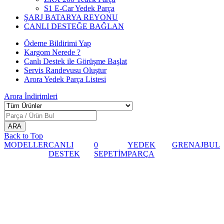
S1 E-Car Yedek Parça
ŞARJ BATARYA REYONU
CANLI DESTEĞE BAĞLAN
Ödeme Bildirimi Yap
Kargom Nerede ?
Canlı Destek ile Görüşme Başlat
Servis Randevusu Oluştur
Arora Yedek Parça Listesi
Arora
İndirimleri
Back to Top
MODELLER
CANLI
0
YEDEK
GRENAJ
BUL
DESTEK
SEPETİM
PARÇA