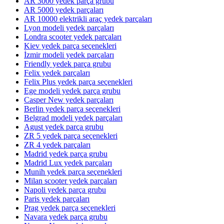
AR 3000 yedek parça grubu
AR 5000 yedek parçaları
AR 10000 elektrikli araç yedek parçaları
Lyon modeli yedek parçaları
Londra scooter yedek parçaları
Kiev yedek parça seçenekleri
İzmir modeli yedek parçaları
Friendly yedek parça grubu
Felix yedek parçaları
Felix Plus yedek parça seçenekleri
Ege modeli yedek parça grubu
Casper New yedek parçaları
Berlin yedek parça seçenekleri
Belgrad modeli yedek parçaları
Agust yedek parça grubu
ZR 5 yedek parça seçenekleri
ZR 4 yedek parçaları
Madrid yedek parça grubu
Madrid Lux yedek parçaları
Munih yedek parça seçenekleri
Milan scooter yedek parçaları
Napoli yedek parça grubu
Paris yedek parçaları
Prag yedek parça seçenekleri
Navara yedek parça grubu