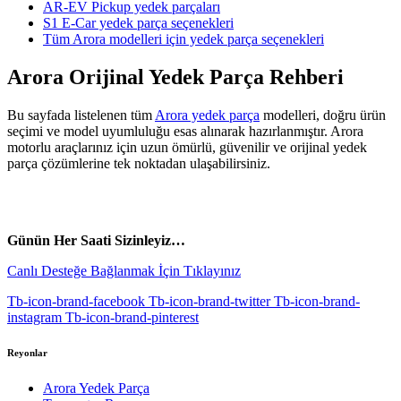
AR-EV Pickup yedek parçaları
S1 E-Car yedek parça seçenekleri
Tüm Arora modelleri için yedek parça seçenekleri
Arora Orijinal Yedek Parça Rehberi
Bu sayfada listelenen tüm
Arora yedek parça
modelleri, doğru ürün
seçimi ve model uyumluluğu esas alınarak hazırlanmıştır. Arora
motorlu araçlarınız için uzun ömürlü, güvenilir ve orijinal yedek
parça çözümlerine tek noktadan ulaşabilirsiniz.
vespa yedek parça
ARORA YEDEK PARÇA
Günün Her Saati Sizinleyiz…
Canlı Desteğe Bağlanmak İçin Tıklayınız
Tb-icon-brand-facebook
Tb-icon-brand-twitter
Tb-icon-brand-
instagram
Tb-icon-brand-pinterest
Reyonlar
Arora Yedek Parça