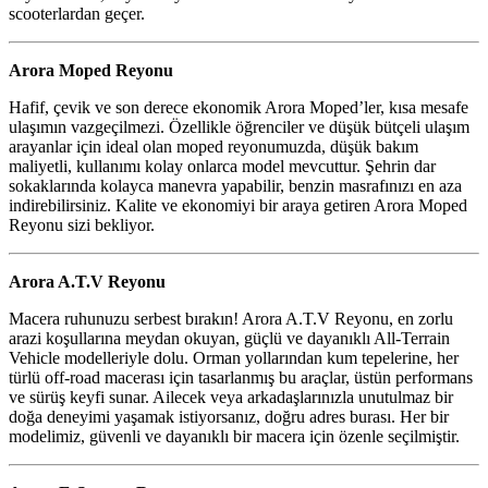
scooterlardan geçer.
Arora Moped Reyonu
Hafif, çevik ve son derece ekonomik Arora Moped’ler, kısa mesafe
ulaşımın vazgeçilmezi. Özellikle öğrenciler ve düşük bütçeli ulaşım
arayanlar için ideal olan moped reyonumuzda, düşük bakım
maliyetli, kullanımı kolay onlarca model mevcuttur. Şehrin dar
sokaklarında kolayca manevra yapabilir, benzin masrafınızı en aza
indirebilirsiniz. Kalite ve ekonomiyi bir araya getiren Arora Moped
Reyonu sizi bekliyor.
Arora A.T.V Reyonu
Macera ruhunuzu serbest bırakın! Arora A.T.V Reyonu, en zorlu
arazi koşullarına meydan okuyan, güçlü ve dayanıklı All-Terrain
Vehicle modelleriyle dolu. Orman yollarından kum tepelerine, her
türlü off-road macerası için tasarlanmış bu araçlar, üstün performans
ve sürüş keyfi sunar. Ailecek veya arkadaşlarınızla unutulmaz bir
doğa deneyimi yaşamak istiyorsanız, doğru adres burası. Her bir
modelimiz, güvenli ve dayanıklı bir macera için özenle seçilmiştir.