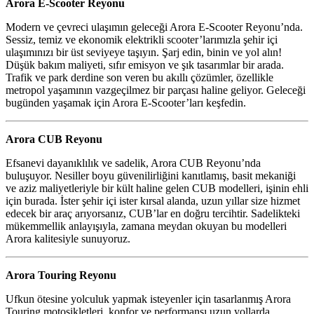
Arora E-Scooter Reyonu
Modern ve çevreci ulaşımın geleceği Arora E-Scooter Reyonu’nda.
Sessiz, temiz ve ekonomik elektrikli scooter’larımızla şehir içi
ulaşımınızı bir üst seviyeye taşıyın. Şarj edin, binin ve yol alın!
Düşük bakım maliyeti, sıfır emisyon ve şık tasarımlar bir arada.
Trafik ve park derdine son veren bu akıllı çözümler, özellikle
metropol yaşamının vazgeçilmez bir parçası haline geliyor. Geleceği
bugünden yaşamak için Arora E-Scooter’ları keşfedin.
Arora CUB Reyonu
Efsanevi dayanıklılık ve sadelik, Arora CUB Reyonu’nda
buluşuyor. Nesiller boyu güvenilirliğini kanıtlamış, basit mekaniği
ve aziz maliyetleriyle bir kült haline gelen CUB modelleri, işinin ehli
için burada. İster şehir içi ister kırsal alanda, uzun yıllar size hizmet
edecek bir araç arıyorsanız, CUB’lar en doğru tercihtir. Sadelikteki
mükemmellik anlayışıyla, zamana meydan okuyan bu modelleri
Arora kalitesiyle sunuyoruz.
Arora Touring Reyonu
Ufkun ötesine yolculuk yapmak isteyenler için tasarlanmış Arora
Touring motosikletleri, konfor ve performansı uzun yollarda