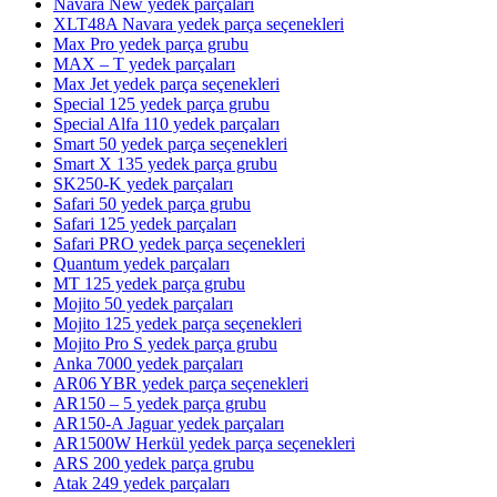
Navara New yedek parçaları
XLT48A Navara yedek parça seçenekleri
Max Pro yedek parça grubu
MAX – T yedek parçaları
Max Jet yedek parça seçenekleri
Special 125 yedek parça grubu
Special Alfa 110 yedek parçaları
Smart 50 yedek parça seçenekleri
Smart X 135 yedek parça grubu
SK250-K yedek parçaları
Safari 50 yedek parça grubu
Safari 125 yedek parçaları
Safari PRO yedek parça seçenekleri
Quantum yedek parçaları
MT 125 yedek parça grubu
Mojito 50 yedek parçaları
Mojito 125 yedek parça seçenekleri
Mojito Pro S yedek parça grubu
Anka 7000 yedek parçaları
AR06 YBR yedek parça seçenekleri
AR150 – 5 yedek parça grubu
AR150-A Jaguar yedek parçaları
AR1500W Herkül yedek parça seçenekleri
ARS 200 yedek parça grubu
Atak 249 yedek parçaları