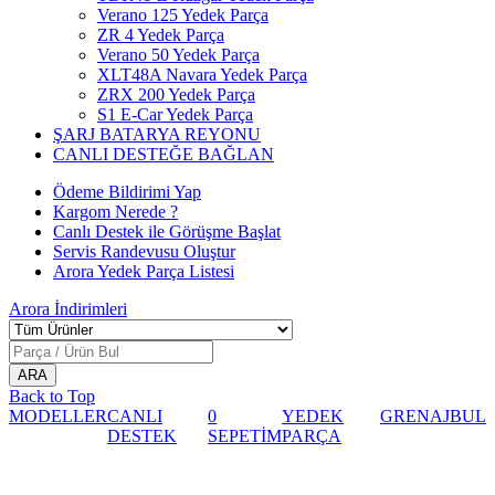
Verano 125 Yedek Parça
ZR 4 Yedek Parça
Verano 50 Yedek Parça
XLT48A Navara Yedek Parça
ZRX 200 Yedek Parça
S1 E-Car Yedek Parça
ŞARJ BATARYA REYONU
CANLI DESTEĞE BAĞLAN
Ödeme Bildirimi Yap
Kargom Nerede ?
Canlı Destek ile Görüşme Başlat
Servis Randevusu Oluştur
Arora Yedek Parça Listesi
Arora
İndirimleri
Back to Top
MODELLER
CANLI
0
YEDEK
GRENAJ
BUL
DESTEK
SEPETİM
PARÇA