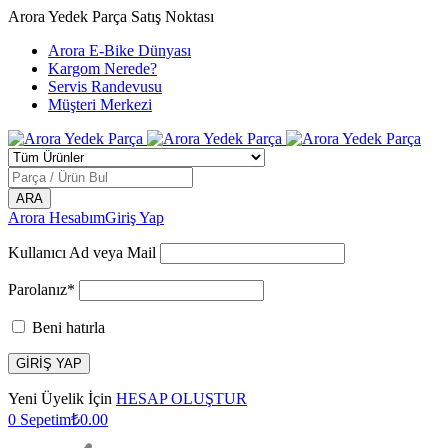
Arora Yedek Parça Satış Noktası
Arora E-Bike Dünyası
Kargom Nerede?
Servis Randevusu
Müşteri Merkezi
Arora Hesabım
Giriş Yap
Kullanıcı Ad veya Mail
Parolanız*
Beni hatırla
Yeni Üyelik İçin
HESAP OLUŞTUR
0
Sepetim
₺
0.00