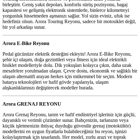
birleştirir. Geniş yakıt depoları, konforlu sürüş pozisyonu, bagaj
kapasitesi ve gelişmiş elektronik sistemlerle, binlerce kilometreyi
yorgunluk hissetmeden aşmanızı sağlar. Yol sizin eviniz, ufuk ise
hedefiniz olsun. Arora Touring Reyonu, sadece bir motosiklet değil,
bir yol arkadaşı sunar.
Arora E-Bike Reyonu
Pedal gücünüze elektrik desteğini ekleyin! Arora E-Bike Reyonu,
şehir içi ulaşım, doğa gezintileri veya fitness için ideal elektrikli
bisiklet modelleriyle dolu. Dik yokuşları kolayca çıkın, daha uzak
mesafelere yorulmadan ulaşın. Çevre dostu, ekonomik ve sağlıklı bir
ulaşım alternatifi arayan herkes için mükemmel bir seçim. Modern
batarya teknolojileri ve hafif gövde yapılarıyla, ulaşım
alışkanlıklarınızı değiştirecek modeller burada.
Arora GRENAJ REYONU
Arora Grenaj Reyonu, tarım ve hafif endüstriyel işleriniz için güçlü,
dayanıklı ve verimli çözümler sunar. Bahçenizin, tarlanızın veya
küçük işletmenizin ihtiyaç duyduğu güvenilir grenaj (motokültör)
modellerini en uygun fiyatlarla bulabileceğiniz bu reyon, işinizi
kolaylaştırmak için tasarlandı. Her model, zorlu arazi ve toprak