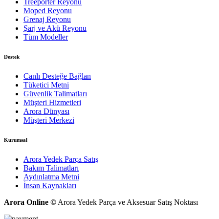
Treeporter Reyonu
Moped Reyonu
Grenaj Reyonu
Şarj ve Akü Reyonu
Tüm Modeller
Destek
Canlı Desteğe Bağlan
Tüketici Metni
Güvenlik Talimatları
Müşteri Hizmetleri
Arora Dünyası
Müşteri Merkezi
Kurumsal
Arora Yedek Parça Satış
Bakım Talimatları
Aydınlatma Metni
İnsan Kaynakları
Arora Online ©
Arora Yedek Parça ve Aksesuar Satış Noktası