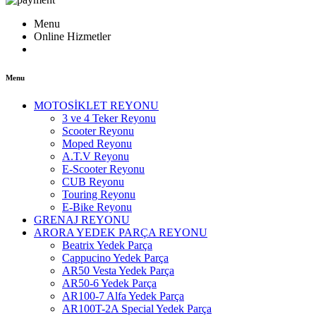
Menu
Online Hizmetler
Menu
MOTOSİKLET REYONU
3 ve 4 Teker Reyonu
Scooter Reyonu
Moped Reyonu
A.T.V Reyonu
E-Scooter Reyonu
CUB Reyonu
Touring Reyonu
E-Bike Reyonu
GRENAJ REYONU
ARORA YEDEK PARÇA REYONU
Beatrix Yedek Parça
Cappucino Yedek Parça
AR50 Vesta Yedek Parça
AR50-6 Yedek Parça
AR100-7 Alfa Yedek Parça
AR100T-2A Special Yedek Parça