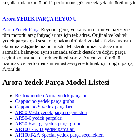
koşullarında uzun ömürlü performans gösterecek şekilde üretilmiştir.
Arora YEDEK PARÇA REYONU
Arora Yedek Parça
Reyonu, geniş ve kapsamlı ürün yelpazesiyle
tüm motorlu araç ihtiyaçlarınız için tek adres. Orijinal ve kaliteli
yedek parçalar, aksesuarlar, bakım ürünleri ve daha fazlası uzman
ekibimiz eşliğinde hizmetinizde. Müşterilerimize sadece ürün
satmakla kalmıyor, aynı zamanda teknik destek ve doğru parça
seçimi konusunda da rehberlik ediyoruz. Aracınızın ömrünü
uzatmak ve performansını en üst seviyede tutmak için doğru parça,
Arora’da.
Arora Yedek Parça Model Listesi
Beatrix modeli Arora yedek parçaları
Cappucino yedek parça grubu
Cappucino S yedek parçaları
AR50 Vesta yedek parça seçenekleri
AR50-6 yedek parçaları
AR50 Kasırga yedek parça grubu
AR100-7 Alfa yedek parçaları
AR100T-2A Special yedek parça seçenekleri