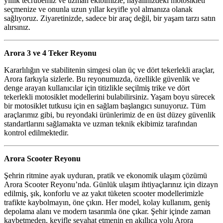
yıllık tecrübemiz ve uzman ekibimizle, hayalinizdeki motosikleti
seçmenize ve onunla uzun yıllar keyifle yol almanıza olanak
sağlıyoruz. Ziyaretinizde, sadece bir araç değil, bir yaşam tarzı satın
alırsınız.
Arora 3 ve 4 Teker Reyonu
Kararlılığın ve stabilitenin simgesi olan üç ve dört tekerlekli araçlar,
Arora farkıyla sizlerle. Bu reyonumuzda, özellikle güvenlik ve
denge arayan kullanıcılar için titizlikle seçilmiş trike ve dört
tekerlekli motosiklet modellerini bulabilirsiniz. Yaşam boyu sürecek
bir motosiklet tutkusu için en sağlam başlangıcı sunuyoruz. Tüm
araçlarımız gibi, bu reyondaki ürünlerimiz de en üst düzey güvenlik
standartlarını sağlamakta ve uzman teknik ekibimiz tarafından
kontrol edilmektedir.
Arora Scooter Reyonu
Şehrin ritmine ayak uyduran, pratik ve ekonomik ulaşım çözümü
Arora Scooter Reyonu’nda. Günlük ulaşım ihtiyaçlarınız için dizayn
edilmiş, şık, konforlu ve az yakıt tüketen scooter modellerimizle
trafikte kaybolmayın, öne çıkın. Her model, kolay kullanım, geniş
depolama alanı ve modern tasarımla öne çıkar. Şehir içinde zaman
kaybetmeden, keyifle seyahat etmenin en akıllıca yolu Arora