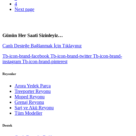
4
Next page
vespa yedek parça
ARORA YEDEK PARÇA
Günün Her Saati Sizinleyiz…
Canlı Desteğe Bağlanmak İçin Tıklayınız
Tb-icon-brand-facebook
Tb-icon-brand-twitter
Tb-icon-brand-
instagram
Tb-icon-brand-pinterest
Reyonlar
Arora Yedek Parça
Treeporter Reyonu
Moped Reyonu
Grenaj Reyonu
Şarj ve Akü Reyonu
Tüm Modeller
Destek