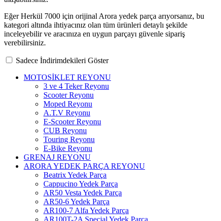
Eğer Herkül 7000 için orijinal Arora yedek parça arıyorsanız, bu
kategori altında ihtiyacınız olan tüm ürünleri detaylı şekilde
inceleyebilir ve aracınıza en uygun parçayı güvenle sipariş
verebilirsiniz.
Sadece İndirimdekileri Göster
MOTOSİKLET REYONU
3 ve 4 Teker Reyonu
Scooter Reyonu
Moped Reyonu
A.T.V Reyonu
E-Scooter Reyonu
CUB Reyonu
Touring Reyonu
E-Bike Reyonu
GRENAJ REYONU
ARORA YEDEK PARÇA REYONU
Beatrix Yedek Parça
Cappucino Yedek Parça
AR50 Vesta Yedek Parça
AR50-6 Yedek Parça
AR100-7 Alfa Yedek Parça
AR100T-2A Special Yedek Parça