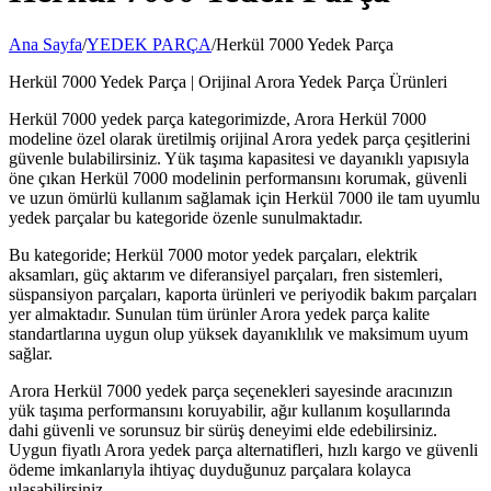
Ana Sayfa
/
YEDEK PARÇA
/
Herkül 7000 Yedek Parça
Herkül 7000 Yedek Parça | Orijinal Arora Yedek Parça Ürünleri
Herkül 7000 yedek parça kategorimizde, Arora Herkül 7000
modeline özel olarak üretilmiş orijinal Arora yedek parça çeşitlerini
güvenle bulabilirsiniz. Yük taşıma kapasitesi ve dayanıklı yapısıyla
öne çıkan Herkül 7000 modelinin performansını korumak, güvenli
ve uzun ömürlü kullanım sağlamak için Herkül 7000 ile tam uyumlu
yedek parçalar bu kategoride özenle sunulmaktadır.
Bu kategoride; Herkül 7000 motor yedek parçaları, elektrik
aksamları, güç aktarım ve diferansiyel parçaları, fren sistemleri,
süspansiyon parçaları, kaporta ürünleri ve periyodik bakım parçaları
yer almaktadır. Sunulan tüm ürünler Arora yedek parça kalite
standartlarına uygun olup yüksek dayanıklılık ve maksimum uyum
sağlar.
Arora Herkül 7000 yedek parça seçenekleri sayesinde aracınızın
yük taşıma performansını koruyabilir, ağır kullanım koşullarında
dahi güvenli ve sorunsuz bir sürüş deneyimi elde edebilirsiniz.
Uygun fiyatlı Arora yedek parça alternatifleri, hızlı kargo ve güvenli
ödeme imkanlarıyla ihtiyaç duyduğunuz parçalara kolayca
ulaşabilirsiniz.