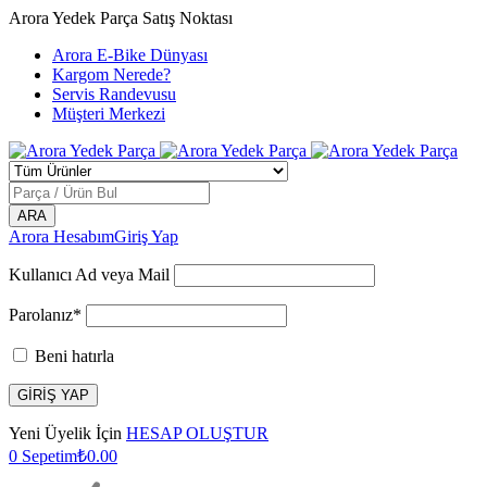
Arora Yedek Parça Satış Noktası
Arora E-Bike Dünyası
Kargom Nerede?
Servis Randevusu
Müşteri Merkezi
Arora Hesabım
Giriş Yap
Kullanıcı Ad veya Mail
Parolanız*
Beni hatırla
Yeni Üyelik İçin
HESAP OLUŞTUR
0
Sepetim
₺
0.00