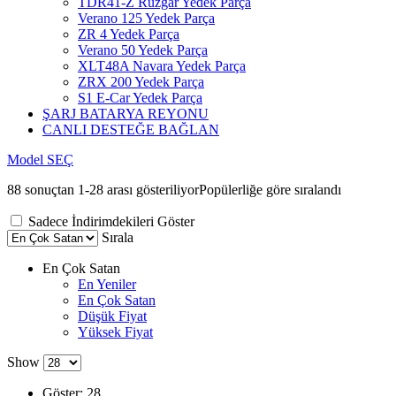
TDR41-Z Rüzgar Yedek Parça
Verano 125 Yedek Parça
ZR 4 Yedek Parça
Verano 50 Yedek Parça
XLT48A Navara Yedek Parça
ZRX 200 Yedek Parça
S1 E-Car Yedek Parça
ŞARJ BATARYA REYONU
CANLI DESTEĞE BAĞLAN
Model SEÇ
88 sonuçtan 1-28 arası gösteriliyor
Popülerliğe göre sıralandı
Sadece İndirimdekileri Göster
Sırala
En Çok Satan
En Yeniler
En Çok Satan
Düşük Fiyat
Yüksek Fiyat
Show
Göster:
28