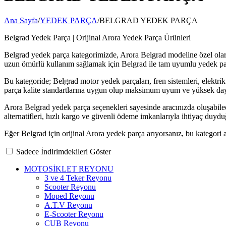
Ana Sayfa
/
YEDEK PARÇA
/
BELGRAD YEDEK PARÇA
Belgrad Yedek Parça | Orijinal Arora Yedek Parça Ürünleri
Belgrad yedek parça kategorimizde, Arora Belgrad modeline özel olarak
uzun ömürlü kullanım sağlamak için Belgrad ile tam uyumlu yedek par
Bu kategoride; Belgrad motor yedek parçaları, fren sistemleri, elektr
parça kalite standartlarına uygun olup maksimum uyum ve yüksek daya
Arora Belgrad yedek parça seçenekleri sayesinde aracınızda oluşabilec
alternatifleri, hızlı kargo ve güvenli ödeme imkanlarıyla ihtiyaç duyd
Eğer Belgrad için orijinal Arora yedek parça arıyorsanız, bu kategori al
Sadece İndirimdekileri Göster
MOTOSİKLET REYONU
3 ve 4 Teker Reyonu
Scooter Reyonu
Moped Reyonu
A.T.V Reyonu
E-Scooter Reyonu
CUB Reyonu