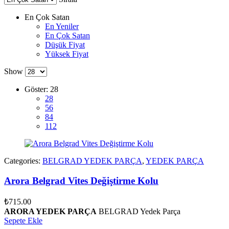
En Çok Satan
En Yeniler
En Çok Satan
Düşük Fiyat
Yüksek Fiyat
Show
Göster:
28
28
56
84
112
Categories:
BELGRAD YEDEK PARÇA
,
YEDEK PARÇA
Arora Belgrad Vites Değiştirme Kolu
₺
715.00
ARORA YEDEK PARÇA
BELGRAD Yedek Parça
Sepete Ekle