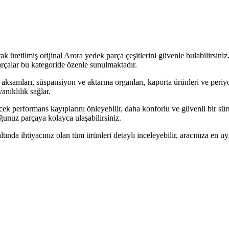
 üretilmiş orijinal Arora yedek parça çeşitlerini güvenle bulabilirsini
çalar bu kategoride özenle sunulmaktadır.
ik aksamları, süspansiyon ve aktarma organları, kaporta ürünleri ve per
nıklılık sağlar.
ek performans kayıplarını önleyebilir, daha konforlu ve güvenli bir sür
uğunuz parçaya kolayca ulaşabilirsiniz.
tında ihtiyacınız olan tüm ürünleri detaylı inceleyebilir, aracınıza en uy