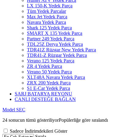
Hunter ATV Yedek Parça
LX 150-K Yedek Parça
Tüm Yedek Parçalar
Max Jet Yedek Parça
Navara Yedek Parça
Shark 125 Yedek Parça
SMART X 135 Yedek Parça
Partner 249 Yedek Parça
TDL25Z Derya Yedek Parça
TDR41Z Rüzgar New Yedek Parça
TDR41-Z Rüzgar Yedek Parça
Verano 125 Yedek Parça
ZR 4 Yedek Parça
Verano 50 Yedek Parça
XLT48A Navara Yedek Parça
ZRX 200 Yedek Parça
S1 E-Car Yedek Parça
ŞARJ BATARYA REYONU
CANLI DESTEĞE BAĞLAN
Model SEÇ
24 sonucun tümü gösteriliyor
Popülerliğe göre sıralandı
Sadece İndirimdekileri Göster
Sırala