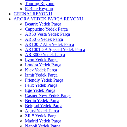
Touring Reyonu
E-Bike Reyonu
GRENAJ REYONU
ARORA YEDEK PARÇA REYONU
Beatrix Yedek Parça
Cappucino Yedek Parça
AR50 Vesta Yedek Parça
AR50-6 Yedek Parça
AR100-7 Alfa Yedek Parça
AR100T-2A Special Yedek Parça
AR 3000 Yedek Parça
Lyon Yedek Parça
Londra Yedek Parça
Kiev Yedek Parça
İzmir Yedek Parça
Friendly Yedek Parça
Felix Yedek Parça
Ege Yedek Parça
Casper New Yedek Parça
Berlin Yedek Parça
Belgrad Yedek Parça
Agust Yedek Parça
ZR 5 Yedek Parça
Madrid Yedek Parça
Napoli Yedek Parça