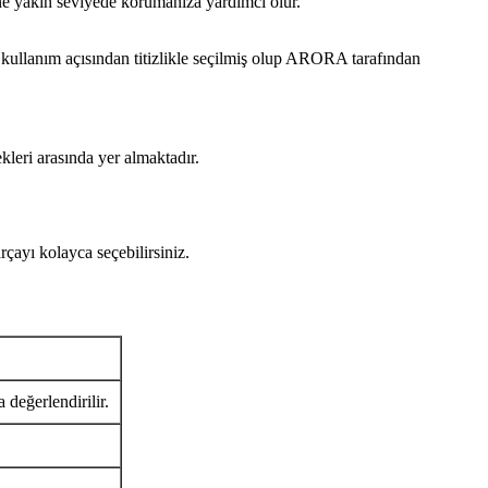
ine yakın seviyede korumanıza yardımcı olur.
anım açısından titizlikle seçilmiş olup ARORA tarafından
kleri arasında yer almaktadır.
ı kolayca seçebilirsiniz.
 değerlendirilir.