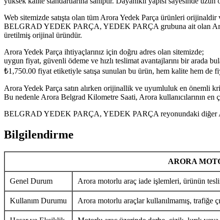
yüksek kalite standartlarına sahiptir. Dayanıklı yapısı sayesinde uzu
Web sitemizde satışta olan tüm Arora Yedek Parça ürünleri orijinaldir 
BELGRAD YEDEK PARÇA, YEDEK PARÇA grubuna ait olan Arora Belgra
üretilmiş orijinal üründür.
Arora Yedek Parça ihtiyaçlarınız için doğru adres olan sitemizde;
uygun fiyat, güvenli ödeme ve hızlı teslimat avantajlarını bir arada bula
₺
1,750.00
fiyat etiketiyle satışa sunulan bu ürün, hem kalite hem de f
Arora Yedek Parça satın alırken orijinallik ve uyumluluk en önemli krit
Bu nedenle Arora Belgrad Kilometre Saati, Arora kullanıcılarının en ç
BELGRAD YEDEK PARÇA, YEDEK PARÇA reyonundaki diğer Arora Yedek
Bilgilendirme
ARORA MOTO
Genel Durum
Arora motorlu araç iade işlemleri, ürünün tesli
Kullanım Durumu
Arora motorlu araçlar kullanılmamış, trafiğe ç