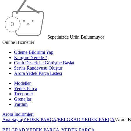
Sepetinizde Ürün Bulunmuyor
Online Hizmetler
Ödeme Bildirimi Yap
Kargom Nerede ?
Canlı Destek ile Görüşme Başlat
Servis Randevusu Oluştur
Arora Yedek Parça Listesi
Modeller
Yedek Parça
Treeporter
Grenajlar
Yardım
Arora
İndirimleri
Ana Sayfa
/
YEDEK PARÇA
/
BELGRAD YEDEK PARÇA
/
Arora B
BELGRAD YEDEK PARÇA
,
YEDEK PARÇA