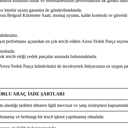
n ömürlü kullanım sunar ve motosikletinizin performansını ilk günkü hal
ve birebir uyum garantisi ile gönderilmektedir.
d Kilometre Saati, montaj uyumu, kalite kontrolü ve güvenli kull
bilirsiniz.
iyat performans açısından en çok tercih edilen Arora Yedek Parça seçene
erlerdir.
ok tercih ettiği yedek parçalar arasında bulunmaktadır.
 Parça ürünlerimizi de inceleyerek ihtiyacınıza en uygun parçay
RLU ARAÇ İADE ŞARTLARI
m alındığı tarihten itibaren ilgili mevzuat ve satış sözleşmesi kapsamında
ıkmamış ve herhangi bir tescil işlemi yapılmamış olmalıdır.