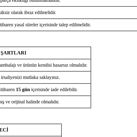
 parça eksikliği bulunmamalıdır.
iksiz olarak ibraz edilmelidir.
tibaren yasal süreler içerisinde talep edilmelidir.
 ŞARTLARI
ambalajı ve ürünün kendisi hasarsız olmalıdır.
 irsaliyenizi mutlaka saklayınız.
 itibaren
15 gün
içerisinde iade edilebilir.
ş ve orijinal halinde olmalıdır.
ECİ