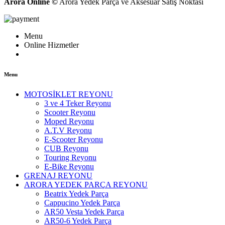
Arora Online ©
Arora Yedek Parça ve Aksesuar Satış Noktası
Menu
Online Hizmetler
Menu
MOTOSİKLET REYONU
3 ve 4 Teker Reyonu
Scooter Reyonu
Moped Reyonu
A.T.V Reyonu
E-Scooter Reyonu
CUB Reyonu
Touring Reyonu
E-Bike Reyonu
GRENAJ REYONU
ARORA YEDEK PARÇA REYONU
Beatrix Yedek Parça
Cappucino Yedek Parça
AR50 Vesta Yedek Parça
AR50-6 Yedek Parça