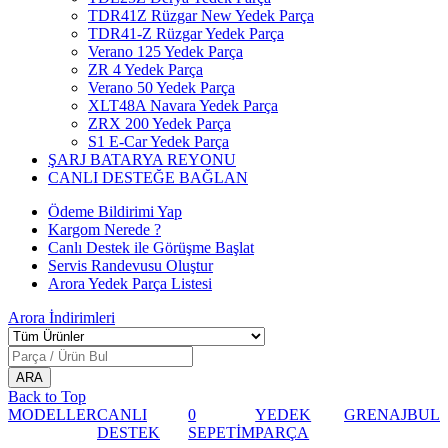
TDR41Z Rüzgar New Yedek Parça
TDR41-Z Rüzgar Yedek Parça
Verano 125 Yedek Parça
ZR 4 Yedek Parça
Verano 50 Yedek Parça
XLT48A Navara Yedek Parça
ZRX 200 Yedek Parça
S1 E-Car Yedek Parça
ŞARJ BATARYA REYONU
CANLI DESTEĞE BAĞLAN
Ödeme Bildirimi Yap
Kargom Nerede ?
Canlı Destek ile Görüşme Başlat
Servis Randevusu Oluştur
Arora Yedek Parça Listesi
Arora
İndirimleri
Back to Top
MODELLER
CANLI
0
YEDEK
GRENAJ
BUL
DESTEK
SEPETİM
PARÇA