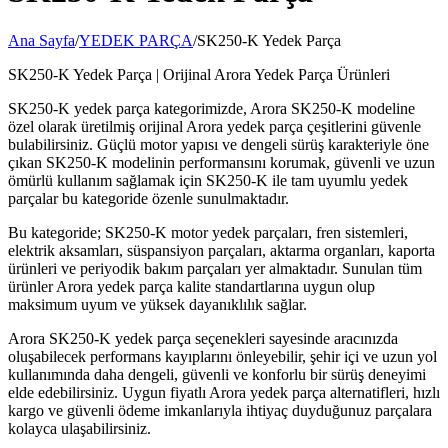
Ana Sayfa
/
YEDEK PARÇA
/
SK250-K Yedek Parça
SK250-K Yedek Parça | Orijinal Arora Yedek Parça Ürünleri
SK250-K yedek parça kategorimizde, Arora SK250-K modeline
özel olarak üretilmiş orijinal Arora yedek parça çeşitlerini güvenle
bulabilirsiniz. Güçlü motor yapısı ve dengeli sürüş karakteriyle öne
çıkan SK250-K modelinin performansını korumak, güvenli ve uzun
ömürlü kullanım sağlamak için SK250-K ile tam uyumlu yedek
parçalar bu kategoride özenle sunulmaktadır.
Bu kategoride; SK250-K motor yedek parçaları, fren sistemleri,
elektrik aksamları, süspansiyon parçaları, aktarma organları, kaporta
ürünleri ve periyodik bakım parçaları yer almaktadır. Sunulan tüm
ürünler Arora yedek parça kalite standartlarına uygun olup
maksimum uyum ve yüksek dayanıklılık sağlar.
Arora SK250-K yedek parça seçenekleri sayesinde aracınızda
oluşabilecek performans kayıplarını önleyebilir, şehir içi ve uzun yol
kullanımında daha dengeli, güvenli ve konforlu bir sürüş deneyimi
elde edebilirsiniz. Uygun fiyatlı Arora yedek parça alternatifleri, hızlı
kargo ve güvenli ödeme imkanlarıyla ihtiyaç duyduğunuz parçalara
kolayca ulaşabilirsiniz.