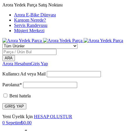
Arora Yedek Parça Satış Noktası
Arora E-Bike Dünyası
Kargom Nerede?
Servis Randevusu
Müşteri Merkezi
Arora Hesabım
Giriş Yap
Kullanıcı Ad veya Mail
Parolanız*
Beni hatırla
Yeni Üyelik İçin
HESAP OLUŞTUR
0
Sepetim
₺
0.00