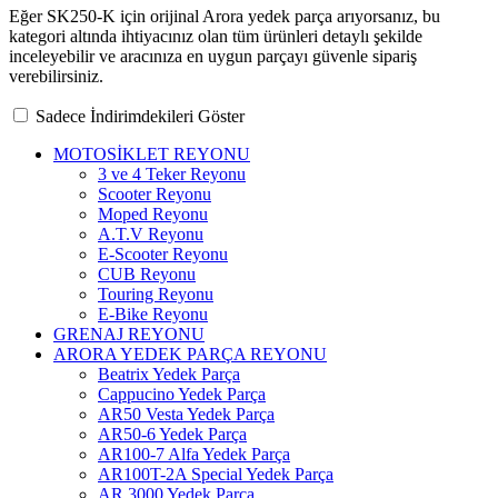
Eğer SK250-K için orijinal Arora yedek parça arıyorsanız, bu
kategori altında ihtiyacınız olan tüm ürünleri detaylı şekilde
inceleyebilir ve aracınıza en uygun parçayı güvenle sipariş
verebilirsiniz.
Sadece İndirimdekileri Göster
MOTOSİKLET REYONU
3 ve 4 Teker Reyonu
Scooter Reyonu
Moped Reyonu
A.T.V Reyonu
E-Scooter Reyonu
CUB Reyonu
Touring Reyonu
E-Bike Reyonu
GRENAJ REYONU
ARORA YEDEK PARÇA REYONU
Beatrix Yedek Parça
Cappucino Yedek Parça
AR50 Vesta Yedek Parça
AR50-6 Yedek Parça
AR100-7 Alfa Yedek Parça
AR100T-2A Special Yedek Parça
AR 3000 Yedek Parça