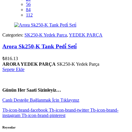
56
84
112
Categories:
SK250-K Yedek Parça
,
YEDEK PARÇA
Arora Sk250-K Tank Pedi̇ Seti̇
₺
816.13
ARORA YEDEK PARÇA
SK250-K Yedek Parça
Sepete Ekle
vespa yedek parça
ARORA YEDEK PARÇA
Günün Her Saati Sizinleyiz…
Canlı Desteğe Bağlanmak İçin Tıklayınız
Tb-icon-brand-facebook
Tb-icon-brand-twitter
Tb-icon-brand-
instagram
Tb-icon-brand-pinterest
Reyonlar