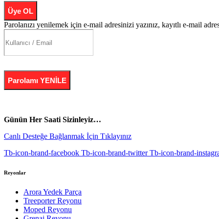
Üye OL
Parolanızı yenilemek için e-mail adresinizi yazınız, kayıtlı e-mail adre
Parolamı YENİLE
vespa yedek parça
ARORA YEDEK PARÇA
Günün Her Saati Sizinleyiz…
Canlı Desteğe Bağlanmak İçin Tıklayınız
Tb-icon-brand-facebook
Tb-icon-brand-twitter
Tb-icon-brand-instag
Reyonlar
Arora Yedek Parça
Treeporter Reyonu
Moped Reyonu
Grenaj Reyonu