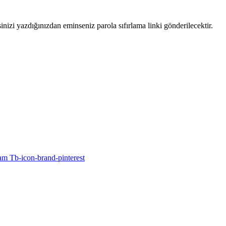
sinizi yazdığınızdan eminseniz parola sıfırlama linki gönderilecektir.
ram
Tb-icon-brand-pinterest