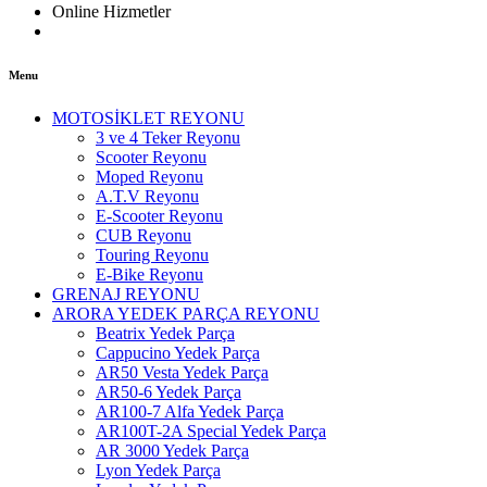
Online Hizmetler
Menu
MOTOSİKLET REYONU
3 ve 4 Teker Reyonu
Scooter Reyonu
Moped Reyonu
A.T.V Reyonu
E-Scooter Reyonu
CUB Reyonu
Touring Reyonu
E-Bike Reyonu
GRENAJ REYONU
ARORA YEDEK PARÇA REYONU
Beatrix Yedek Parça
Cappucino Yedek Parça
AR50 Vesta Yedek Parça
AR50-6 Yedek Parça
AR100-7 Alfa Yedek Parça
AR100T-2A Special Yedek Parça
AR 3000 Yedek Parça
Lyon Yedek Parça