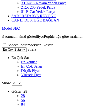
XLT48A Navara Yedek Parça
ZRX 200 Yedek Parça
S1 E-Car Yedek Parça
ŞARJ BATARYA REYONU
CANLI DESTEĞE BAĞLAN
Model SEÇ
3 sonucun tümü gösteriliyor
Popülerliğe göre sıralandı
Sadece İndirimdekileri Göster
Sırala
En Çok Satan
En Yeniler
En Çok Satan
Düşük Fiyat
Yüksek Fiyat
Show
Göster:
28
28
56
84