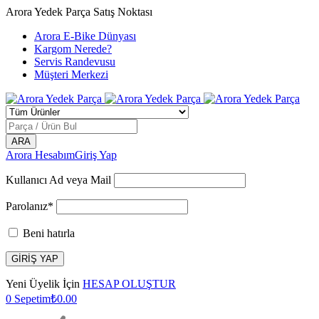
Arora Yedek Parça Satış Noktası
Arora E-Bike Dünyası
Kargom Nerede?
Servis Randevusu
Müşteri Merkezi
Arora Hesabım
Giriş Yap
Kullanıcı Ad veya Mail
Parolanız*
Beni hatırla
Yeni Üyelik İçin
HESAP OLUŞTUR
0
Sepetim
₺
0.00