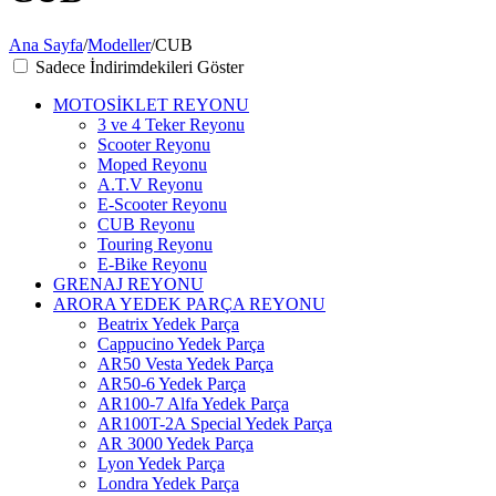
Ana Sayfa
/
Modeller
/
CUB
Sadece İndirimdekileri Göster
MOTOSİKLET REYONU
3 ve 4 Teker Reyonu
Scooter Reyonu
Moped Reyonu
A.T.V Reyonu
E-Scooter Reyonu
CUB Reyonu
Touring Reyonu
E-Bike Reyonu
GRENAJ REYONU
ARORA YEDEK PARÇA REYONU
Beatrix Yedek Parça
Cappucino Yedek Parça
AR50 Vesta Yedek Parça
AR50-6 Yedek Parça
AR100-7 Alfa Yedek Parça
AR100T-2A Special Yedek Parça
AR 3000 Yedek Parça
Lyon Yedek Parça
Londra Yedek Parça