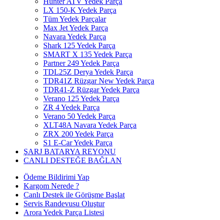
Hunter ATV Yedek Parça
LX 150-K Yedek Parça
Tüm Yedek Parçalar
Max Jet Yedek Parça
Navara Yedek Parça
Shark 125 Yedek Parça
SMART X 135 Yedek Parça
Partner 249 Yedek Parça
TDL25Z Derya Yedek Parça
TDR41Z Rüzgar New Yedek Parça
TDR41-Z Rüzgar Yedek Parça
Verano 125 Yedek Parça
ZR 4 Yedek Parça
Verano 50 Yedek Parça
XLT48A Navara Yedek Parça
ZRX 200 Yedek Parça
S1 E-Car Yedek Parça
ŞARJ BATARYA REYONU
CANLI DESTEĞE BAĞLAN
Ödeme Bildirimi Yap
Kargom Nerede ?
Canlı Destek ile Görüşme Başlat
Servis Randevusu Oluştur
Arora Yedek Parça Listesi