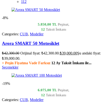
112
-8%
5.850,00 TL
Peşinat,
12
Taksit İmkanı
Categories:
CUB
,
Modeller
Arora SMART 50 Motosiklet
₺
42,300.00
Orijinal fiyat: ₺42,300.00.
₺
39,000.00
Şu andaki fiyat:
₺39,000.00.
+ Peşin Fiyatına Vade Farksız
12 Ay Taksit İmkanı ile...
Seçenekler
-19%
6.075,00 TL
Peşinat,
12
Taksit İmkanı
Categories:
CUB
,
Modeller