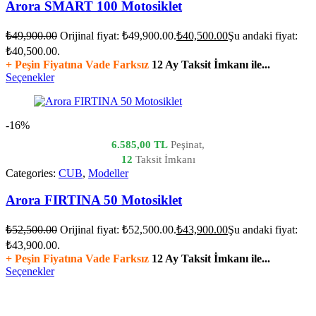
Arora SMART 100 Motosiklet
₺
49,900.00
Orijinal fiyat: ₺49,900.00.
₺
40,500.00
Şu andaki fiyat:
₺40,500.00.
+ Peşin Fiyatına Vade Farksız
12 Ay Taksit İmkanı ile...
Seçenekler
-16%
6.585,00 TL
Peşinat,
12
Taksit İmkanı
Categories:
CUB
,
Modeller
Arora FIRTINA 50 Motosiklet
₺
52,500.00
Orijinal fiyat: ₺52,500.00.
₺
43,900.00
Şu andaki fiyat:
₺43,900.00.
+ Peşin Fiyatına Vade Farksız
12 Ay Taksit İmkanı ile...
Seçenekler
vespa yedek parça
ARORA YEDEK PARÇA