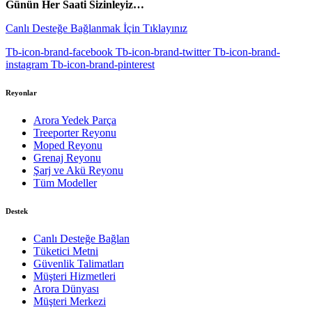
Günün Her Saati Sizinleyiz…
Canlı Desteğe Bağlanmak İçin Tıklayınız
Tb-icon-brand-facebook
Tb-icon-brand-twitter
Tb-icon-brand-
instagram
Tb-icon-brand-pinterest
Reyonlar
Arora Yedek Parça
Treeporter Reyonu
Moped Reyonu
Grenaj Reyonu
Şarj ve Akü Reyonu
Tüm Modeller
Destek
Canlı Desteğe Bağlan
Tüketici Metni
Güvenlik Talimatları
Müşteri Hizmetleri
Arora Dünyası
Müşteri Merkezi