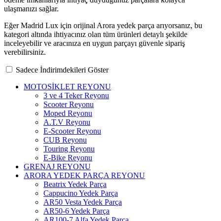
ulaşmanızı sağlar.
Eğer Madrid Lux için orijinal Arora yedek parça arıyorsanız, bu
kategori altında ihtiyacınız olan tüm ürünleri detaylı şekilde
inceleyebilir ve aracınıza en uygun parçayı güvenle sipariş
verebilirsiniz.
Sadece İndirimdekileri Göster
MOTOSİKLET REYONU
3 ve 4 Teker Reyonu
Scooter Reyonu
Moped Reyonu
A.T.V Reyonu
E-Scooter Reyonu
CUB Reyonu
Touring Reyonu
E-Bike Reyonu
GRENAJ REYONU
ARORA YEDEK PARÇA REYONU
Beatrix Yedek Parça
Cappucino Yedek Parça
AR50 Vesta Yedek Parça
AR50-6 Yedek Parça
AR100-7 Alfa Yedek Parça