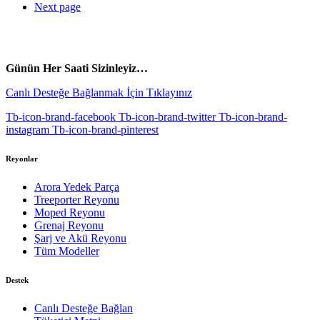
Next page
vespa yedek parça
ARORA YEDEK PARÇA
Günün Her Saati Sizinleyiz…
Canlı Desteğe Bağlanmak İçin Tıklayınız
Tb-icon-brand-facebook
Tb-icon-brand-twitter
Tb-icon-brand-
instagram
Tb-icon-brand-pinterest
Reyonlar
Arora Yedek Parça
Treeporter Reyonu
Moped Reyonu
Grenaj Reyonu
Şarj ve Akü Reyonu
Tüm Modeller
Destek
Canlı Desteğe Bağlan