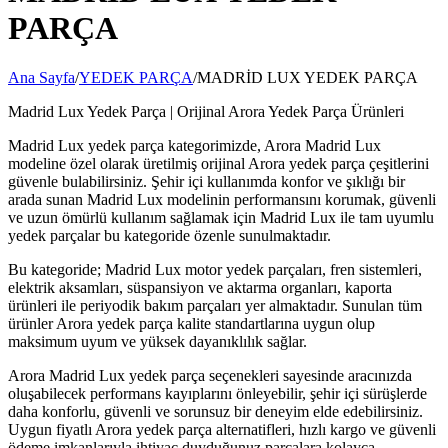
PARÇA
Ana Sayfa
/
YEDEK PARÇA
/
MADRİD LUX YEDEK PARÇA
Madrid Lux Yedek Parça | Orijinal Arora Yedek Parça Ürünleri
Madrid Lux yedek parça kategorimizde, Arora Madrid Lux
modeline özel olarak üretilmiş orijinal Arora yedek parça çeşitlerini
güvenle bulabilirsiniz. Şehir içi kullanımda konfor ve şıklığı bir
arada sunan Madrid Lux modelinin performansını korumak, güvenli
ve uzun ömürlü kullanım sağlamak için Madrid Lux ile tam uyumlu
yedek parçalar bu kategoride özenle sunulmaktadır.
Bu kategoride; Madrid Lux motor yedek parçaları, fren sistemleri,
elektrik aksamları, süspansiyon ve aktarma organları, kaporta
ürünleri ile periyodik bakım parçaları yer almaktadır. Sunulan tüm
ürünler Arora yedek parça kalite standartlarına uygun olup
maksimum uyum ve yüksek dayanıklılık sağlar.
Arora Madrid Lux yedek parça seçenekleri sayesinde aracınızda
oluşabilecek performans kayıplarını önleyebilir, şehir içi sürüşlerde
daha konforlu, güvenli ve sorunsuz bir deneyim elde edebilirsiniz.
Uygun fiyatlı Arora yedek parça alternatifleri, hızlı kargo ve güvenli
ödeme imkanlarıyla ihtiyaç duyduğunuz parçalara kolayca