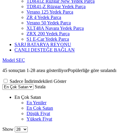
TDR41Z Rüzgar New Yedek Parça
TDR41-Z Rüzgar Yedek Parça
Verano 125 Yedek Parça
ZR 4 Yedek Parça
Verano 50 Yedek Parça
XLT48A Navara Yedek Parça
ZRX 200 Yedek Parça
S1 E-Car Yedek Parça
ŞARJ BATARYA REYONU
CANLI DESTEĞE BAĞLAN
Model SEÇ
45 sonuçtan 1-28 arası gösteriliyor
Popülerliğe göre sıralandı
Sadece İndirimdekileri Göster
Sırala
En Çok Satan
En Yeniler
En Çok Satan
Düşük Fiyat
Yüksek Fiyat
Show