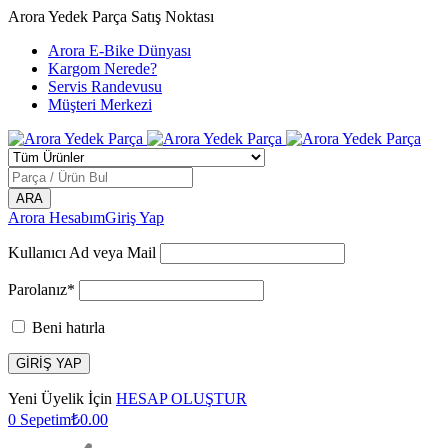
Arora Yedek Parça Satış Noktası
Arora E-Bike Dünyası
Kargom Nerede?
Servis Randevusu
Müşteri Merkezi
Arora Hesabım
Giriş Yap
Kullanıcı Ad veya Mail
Parolanız*
Beni hatırla
Yeni Üyelik İçin
HESAP OLUŞTUR
0
Sepetim
₺
0.00