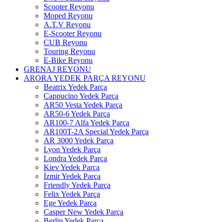
Scooter Reyonu
Moped Reyonu
A.T.V Reyonu
E-Scooter Reyonu
CUB Reyonu
Touring Reyonu
E-Bike Reyonu
GRENAJ REYONU
ARORA YEDEK PARÇA REYONU
Beatrix Yedek Parça
Cappucino Yedek Parça
AR50 Vesta Yedek Parça
AR50-6 Yedek Parça
AR100-7 Alfa Yedek Parça
AR100T-2A Special Yedek Parça
AR 3000 Yedek Parça
Lyon Yedek Parça
Londra Yedek Parça
Kiev Yedek Parça
İzmir Yedek Parça
Friendly Yedek Parça
Felix Yedek Parça
Ege Yedek Parça
Casper New Yedek Parça
Berlin Yedek Parça