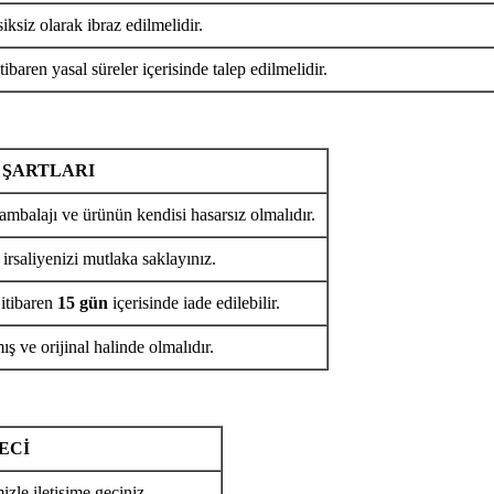
iksiz olarak ibraz edilmelidir.
tibaren yasal süreler içerisinde talep edilmelidir.
 ŞARTLARI
ambalajı ve ürünün kendisi hasarsız olmalıdır.
 irsaliyenizi mutlaka saklayınız.
 itibaren
15 gün
içerisinde iade edilebilir.
ş ve orijinal halinde olmalıdır.
ECİ
izle iletişime geçiniz.