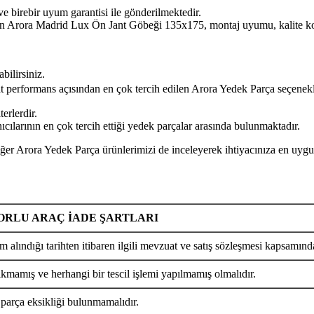
ve birebir uyum garantisi ile gönderilmektedir.
drid Lux Ön Jant Göbeği 135x175, montaj uyumu, kalite kontrolü
bilirsiniz.
yat performans açısından en çok tercih edilen Arora Yedek Parça seçenekl
erlerdir.
larının en çok tercih ettiği yedek parçalar arasında bulunmaktadır.
edek Parça ürünlerimizi de inceleyerek ihtiyacınıza en uygun pa
RLU ARAÇ İADE ŞARTLARI
m alındığı tarihten itibaren ilgili mevzuat ve satış sözleşmesi kapsamında
ıkmamış ve herhangi bir tescil işlemi yapılmamış olmalıdır.
 parça eksikliği bulunmamalıdır.