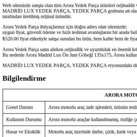
Web sitemizde satışta olan tüm Arora Yedek Parça ürünleri orijinaldir 
MADRİD LUX YEDEK PARÇA, YEDEK PARÇA grubuna ait olan Arora Ma
tarafından üretilmiş orijinal üründür.
Arora Yedek Parça ihtiyaçlarınız için doğru adres olan sitemizde;
uygun fiyat, güvenli ödeme ve hızlı teslimat avantajlarını bir arada bula
₺
520.00
fiyat etiketiyle satışa sunulan bu ürün, hem kalite hem de fi
Arora Yedek Parça satın alırken orijinallik ve uyumluluk en önemli krit
Bu nedenle Arora Madrid Lux Ön Jant Göbeği 135x175, Arora kullanıcı
MADRİD LUX YEDEK PARÇA, YEDEK PARÇA reyonundaki diğer Arora Y
Bilgilendirme
ARORA MOTO
Genel Durum
Arora motorlu araç iade işlemleri, ürünün tesli
Kullanım Durumu
Arora motorlu araçlar kullanılmamış, trafiğe ç
Hasar ve Eksiklik
Motorlu araç üzerinde darbe, çizik, kırık veya