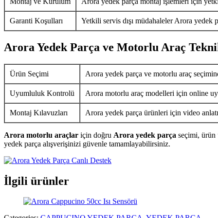
Montaj ve Kurulum
Arora yedek parça montaj işlemleri için yetkil
Garanti Koşulları
Yetkili servis dışı müdahaleler Arora yedek p
Arora Yedek Parça ve Motorlu Araç Tekni
Ürün Seçimi
Arora yedek parça ve motorlu araç seçimin
Uyumluluk Kontrolü
Arora motorlu araç modelleri için online uy
Montaj Kılavuzları
Arora yedek parça ürünleri için video anlat
Arora motorlu araçlar
için doğru
Arora yedek parça
seçimi, ürün 
yedek parça alışverişinizi güvenle tamamlayabilirsiniz.
İlgili ürünler
Categories:
CAPPUCINO YEDEK PARÇA
,
YEDEK PARÇA