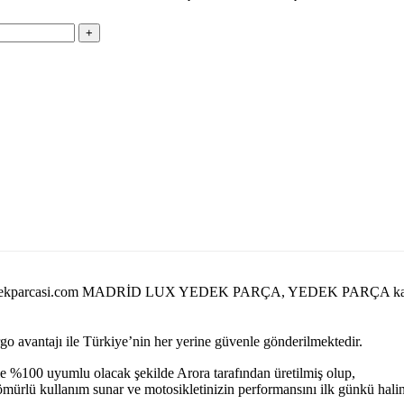
rorayedekparcasi.com MADRİD LUX YEDEK PARÇA, YEDEK PARÇA kat
argo avantajı ile Türkiye’nin her yerine güvenle gönderilmektedir.
e %100 uyumlu olacak şekilde Arora tarafından üretilmiş olup,
n ömürlü kullanım sunar ve motosikletinizin performansını ilk günkü hal