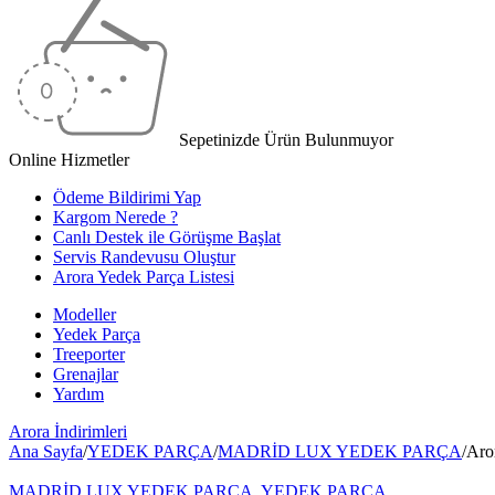
Sepetinizde Ürün Bulunmuyor
Online Hizmetler
Ödeme Bildirimi Yap
Kargom Nerede ?
Canlı Destek ile Görüşme Başlat
Servis Randevusu Oluştur
Arora Yedek Parça Listesi
Modeller
Yedek Parça
Treeporter
Grenajlar
Yardım
Arora
İndirimleri
Ana Sayfa
/
YEDEK PARÇA
/
MADRİD LUX YEDEK PARÇA
/
Aro
MADRİD LUX YEDEK PARÇA
,
YEDEK PARÇA