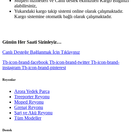
Müşteri hizmetleri ve Canlı destek ekimizden Kargo Bilginizi
alabilirsiniz,
Yukarıdaki kargo takip sistemi online olarak çalışmaktadır.
Kargo sistemine otomatik bağlı olarak çalışmaktadır.
vespa yedek parça
ARORA YEDEK PARÇA
Günün Her Saati Sizinleyiz…
Canlı Desteğe Bağlanmak İçin Tıklayınız
Tb-icon-brand-facebook
Tb-icon-brand-twitter
Tb-icon-brand-
instagram
Tb-icon-brand-pinterest
Reyonlar
Arora Yedek Parça
Treeporter Reyonu
Moped Reyonu
Grenaj Reyonu
Şarj ve Akü Reyonu
Tüm Modeller
Destek