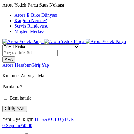
Arora Yedek Parça Satış Noktası
Arora E-Bike Dünyası
Kargom Nerede?
Servis Randevusu
Müşteri Merkezi
Arora Hesabım
Giriş Yap
Kullanıcı Ad veya Mail
Parolanız*
Beni hatırla
Yeni Üyelik İçin
HESAP OLUŞTUR
0
Sepetim
₺
0.00