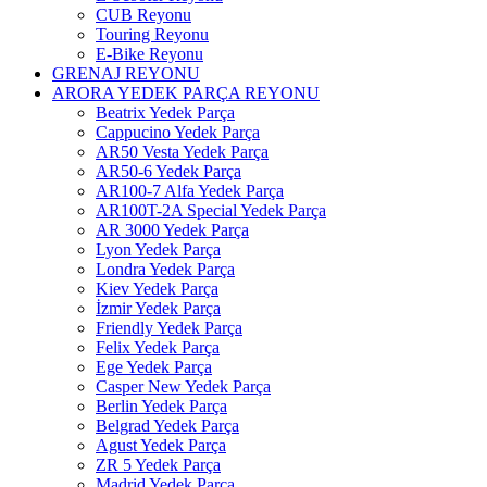
CUB Reyonu
Touring Reyonu
E-Bike Reyonu
GRENAJ REYONU
ARORA YEDEK PARÇA REYONU
Beatrix Yedek Parça
Cappucino Yedek Parça
AR50 Vesta Yedek Parça
AR50-6 Yedek Parça
AR100-7 Alfa Yedek Parça
AR100T-2A Special Yedek Parça
AR 3000 Yedek Parça
Lyon Yedek Parça
Londra Yedek Parça
Kiev Yedek Parça
İzmir Yedek Parça
Friendly Yedek Parça
Felix Yedek Parça
Ege Yedek Parça
Casper New Yedek Parça
Berlin Yedek Parça
Belgrad Yedek Parça
Agust Yedek Parça
ZR 5 Yedek Parça
Madrid Yedek Parça