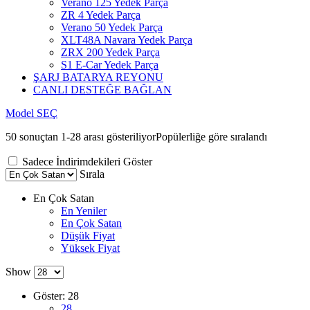
Verano 125 Yedek Parça
ZR 4 Yedek Parça
Verano 50 Yedek Parça
XLT48A Navara Yedek Parça
ZRX 200 Yedek Parça
S1 E-Car Yedek Parça
ŞARJ BATARYA REYONU
CANLI DESTEĞE BAĞLAN
Model SEÇ
50 sonuçtan 1-28 arası gösteriliyor
Popülerliğe göre sıralandı
Sadece İndirimdekileri Göster
Sırala
En Çok Satan
En Yeniler
En Çok Satan
Düşük Fiyat
Yüksek Fiyat
Show
Göster:
28
28