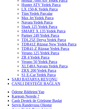
Herkül 7000 Atv Yedek Parça
Hunter ATV Yedek Parça
LX 150-K Yedek Parça
Tüm Yedek Parçalar
Max Jet Yedek Parça
Navara Yedek Parça
Shark 125 Yedek Parça
SMART X 135 Yedek Parça
Partner 249 Yedek Parça
TDL25Z Derya Yedek Parça
TDR41Z Rüzgar New Yedek Parça
TDR41-Z Rüzgar Yedek Parça
Verano 125 Yedek Parça
ZR 4 Yedek Parça
Verano 50 Yedek Parça
XLT48A Navara Yedek Parça
ZRX 200 Yedek Parça
S1 E-Car Yedek Parça
ŞARJ BATARYA REYONU
CANLI DESTEĞE BAĞLAN
Ödeme Bildirimi Yap
Kargom Nerede ?
Canlı Destek ile Görüşme Başlat
Servis Randevusu Oluştur