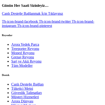
Günün Her Saati Sizinleyiz…
Canlı Desteğe Bağlanmak İçin Tıklayınız
Tb-icon-brand-facebook
Tb-icon-brand-twitter
Tb-icon-brand-
instagram
Tb-icon-brand-pinterest
Reyonlar
Arora Yedek Parça
Treeporter Reyonu
Moped Reyonu
Grenaj Reyonu
Şarj ve Akü Reyonu
Tüm Modeller
Destek
Canlı Desteğe Bağlan
Tüketici Metni
Güvenlik Talimatları
Müşteri Hizmetleri
Arora Dünyası