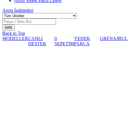
Arora Yedek Parça Listesi
Arora
İndirimleri
Back to Top
MODELLER
CANLI
0
YEDEK
GRENAJ
BUL
DESTEK
SEPETİM
PARÇA