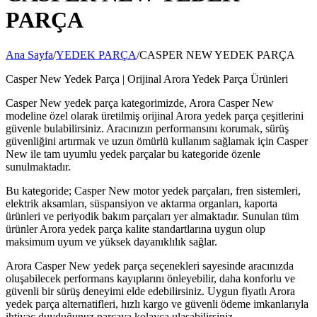
PARÇA
Ana Sayfa
/
YEDEK PARÇA
/
CASPER NEW YEDEK PARÇA
Casper New Yedek Parça | Orijinal Arora Yedek Parça Ürünleri
Casper New yedek parça kategorimizde, Arora Casper New
modeline özel olarak üretilmiş orijinal Arora yedek parça çeşitlerini
güvenle bulabilirsiniz. Aracınızın performansını korumak, sürüş
güvenliğini artırmak ve uzun ömürlü kullanım sağlamak için Casper
New ile tam uyumlu yedek parçalar bu kategoride özenle
sunulmaktadır.
Bu kategoride; Casper New motor yedek parçaları, fren sistemleri,
elektrik aksamları, süspansiyon ve aktarma organları, kaporta
ürünleri ve periyodik bakım parçaları yer almaktadır. Sunulan tüm
ürünler Arora yedek parça kalite standartlarına uygun olup
maksimum uyum ve yüksek dayanıklılık sağlar.
Arora Casper New yedek parça seçenekleri sayesinde aracınızda
oluşabilecek performans kayıplarını önleyebilir, daha konforlu ve
güvenli bir sürüş deneyimi elde edebilirsiniz. Uygun fiyatlı Arora
yedek parça alternatifleri, hızlı kargo ve güvenli ödeme imkanlarıyla
ihtiyaç duyduğunuz parçaya kolayca ulaşabilirsiniz.