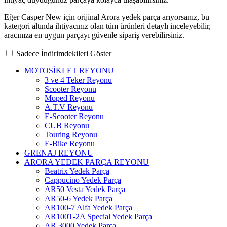
Eğer Casper New için orijinal Arora yedek parça arıyorsanız, bu
kategori altında ihtiyacınız olan tüm ürünleri detaylı inceleyebilir,
aracınıza en uygun parçayı güvenle sipariş verebilirsiniz.
Sadece İndirimdekileri Göster
MOTOSİKLET REYONU
3 ve 4 Teker Reyonu
Scooter Reyonu
Moped Reyonu
A.T.V Reyonu
E-Scooter Reyonu
CUB Reyonu
Touring Reyonu
E-Bike Reyonu
GRENAJ REYONU
ARORA YEDEK PARÇA REYONU
Beatrix Yedek Parça
Cappucino Yedek Parça
AR50 Vesta Yedek Parça
AR50-6 Yedek Parça
AR100-7 Alfa Yedek Parça
AR100T-2A Special Yedek Parça
AR 3000 Yedek Parça