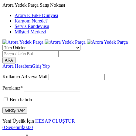
Arora Yedek Parça Satış Noktası
Arora E-Bike Dünyası
Kargom Nerede?
Servis Randevusu
Müşteri Merkezi
Arora Hesabım
Giriş Yap
Kullanıcı Ad veya Mail
Parolanız*
Beni hatırla
Yeni Üyelik İçin
HESAP OLUŞTUR
0
Sepetim
₺
0.00