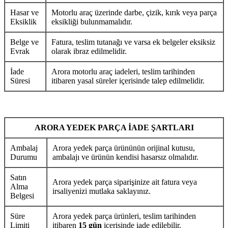
Hasar ve
Motorlu araç üzerinde darbe, çizik, kırık veya parça
Eksiklik
eksikliği bulunmamalıdır.
Belge ve
Fatura, teslim tutanağı ve varsa ek belgeler eksiksiz
Evrak
olarak ibraz edilmelidir.
İade
Arora motorlu araç iadeleri, teslim tarihinden
Süresi
itibaren yasal süreler içerisinde talep edilmelidir.
ARORA YEDEK PARÇA İADE ŞARTLARI
Ambalaj
Arora yedek parça ürününün orijinal kutusu,
Durumu
ambalajı ve ürünün kendisi hasarsız olmalıdır.
Satın
Arora yedek parça siparişinize ait fatura veya
Alma
irsaliyenizi mutlaka saklayınız.
Belgesi
Süre
Arora yedek parça ürünleri, teslim tarihinden
Limiti
itibaren
15 gün
içerisinde iade edilebilir.