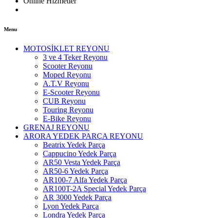
Online Hizmetler
Menu
MOTOSİKLET REYONU
3 ve 4 Teker Reyonu
Scooter Reyonu
Moped Reyonu
A.T.V Reyonu
E-Scooter Reyonu
CUB Reyonu
Touring Reyonu
E-Bike Reyonu
GRENAJ REYONU
ARORA YEDEK PARÇA REYONU
Beatrix Yedek Parça
Cappucino Yedek Parça
AR50 Vesta Yedek Parça
AR50-6 Yedek Parça
AR100-7 Alfa Yedek Parça
AR100T-2A Special Yedek Parça
AR 3000 Yedek Parça
Lyon Yedek Parça
Londra Yedek Parça