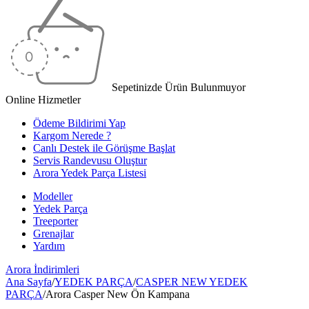
Sepetinizde Ürün Bulunmuyor
Online Hizmetler
Ödeme Bildirimi Yap
Kargom Nerede ?
Canlı Destek ile Görüşme Başlat
Servis Randevusu Oluştur
Arora Yedek Parça Listesi
Modeller
Yedek Parça
Treeporter
Grenajlar
Yardım
Arora
İndirimleri
Ana Sayfa
/
YEDEK PARÇA
/
CASPER NEW YEDEK
PARÇA
/
Arora Casper New Ön Kampana