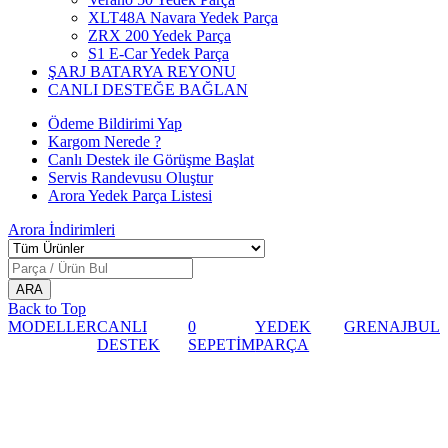
XLT48A Navara Yedek Parça
ZRX 200 Yedek Parça
S1 E-Car Yedek Parça
ŞARJ BATARYA REYONU
CANLI DESTEĞE BAĞLAN
Ödeme Bildirimi Yap
Kargom Nerede ?
Canlı Destek ile Görüşme Başlat
Servis Randevusu Oluştur
Arora Yedek Parça Listesi
Arora
İndirimleri
Back to Top
MODELLER
CANLI
0
YEDEK
GRENAJ
BUL
DESTEK
SEPETİM
PARÇA