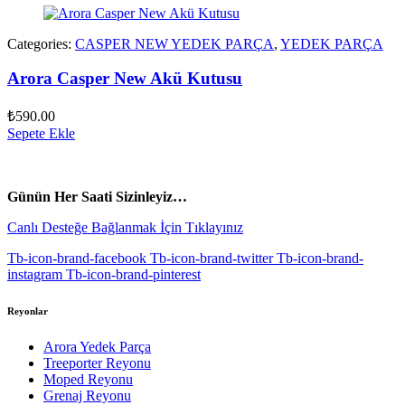
Categories:
CASPER NEW YEDEK PARÇA
,
YEDEK PARÇA
Arora Casper New Akü Kutusu
₺
590.00
Sepete Ekle
vespa yedek parça
ARORA YEDEK PARÇA
Günün Her Saati Sizinleyiz…
Canlı Desteğe Bağlanmak İçin Tıklayınız
Tb-icon-brand-facebook
Tb-icon-brand-twitter
Tb-icon-brand-
instagram
Tb-icon-brand-pinterest
Reyonlar
Arora Yedek Parça
Treeporter Reyonu
Moped Reyonu
Grenaj Reyonu