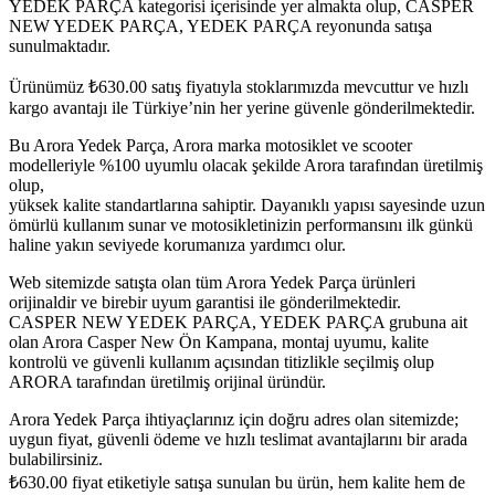
YEDEK PARÇA kategorisi içerisinde yer almakta olup, CASPER
NEW YEDEK PARÇA, YEDEK PARÇA reyonunda satışa
sunulmaktadır.
Ürünümüz
₺
630.00
satış fiyatıyla stoklarımızda mevcuttur ve hızlı
kargo avantajı ile Türkiye’nin her yerine güvenle gönderilmektedir.
Bu Arora Yedek Parça, Arora marka motosiklet ve scooter
modelleriyle %100 uyumlu olacak şekilde Arora tarafından üretilmiş
olup,
yüksek kalite standartlarına sahiptir. Dayanıklı yapısı sayesinde uzun
ömürlü kullanım sunar ve motosikletinizin performansını ilk günkü
haline yakın seviyede korumanıza yardımcı olur.
Web sitemizde satışta olan tüm Arora Yedek Parça ürünleri
orijinaldir ve birebir uyum garantisi ile gönderilmektedir.
CASPER NEW YEDEK PARÇA, YEDEK PARÇA grubuna ait
olan Arora Casper New Ön Kampana, montaj uyumu, kalite
kontrolü ve güvenli kullanım açısından titizlikle seçilmiş olup
ARORA tarafından üretilmiş orijinal üründür.
Arora Yedek Parça ihtiyaçlarınız için doğru adres olan sitemizde;
uygun fiyat, güvenli ödeme ve hızlı teslimat avantajlarını bir arada
bulabilirsiniz.
₺
630.00
fiyat etiketiyle satışa sunulan bu ürün, hem kalite hem de