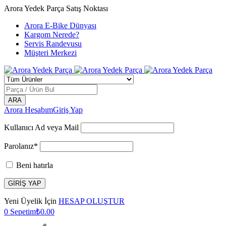
Arora Yedek Parça Satış Noktası
Arora E-Bike Dünyası
Kargom Nerede?
Servis Randevusu
Müşteri Merkezi
Arora Hesabım
Giriş Yap
Kullanıcı Ad veya Mail
Parolanız*
Beni hatırla
Yeni Üyelik İçin
HESAP OLUŞTUR
0
Sepetim
₺
0.00