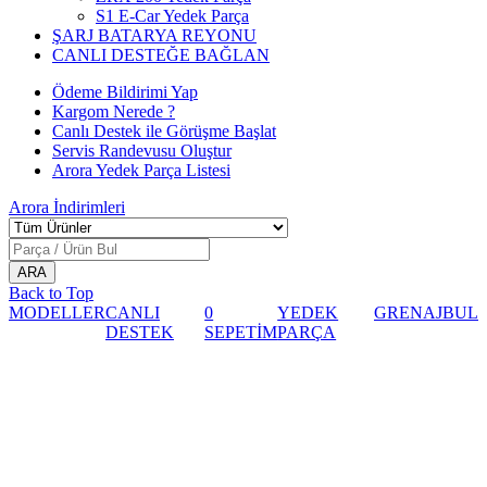
S1 E-Car Yedek Parça
ŞARJ BATARYA REYONU
CANLI DESTEĞE BAĞLAN
Ödeme Bildirimi Yap
Kargom Nerede ?
Canlı Destek ile Görüşme Başlat
Servis Randevusu Oluştur
Arora Yedek Parça Listesi
Arora
İndirimleri
Back to Top
MODELLER
CANLI
0
YEDEK
GRENAJ
BUL
DESTEK
SEPETİM
PARÇA