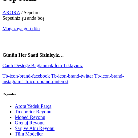
ARORA
/
Sepetim
Sepetiniz şu anda boş.
Mağazaya geri dön
vespa yedek parça
ARORA YEDEK PARÇA
Günün Her Saati Sizinleyiz…
Canlı Desteğe Bağlanmak İçin Tıklayınız
Tb-icon-brand-facebook
Tb-icon-brand-twitter
Tb-icon-brand-
instagram
Tb-icon-brand-pinterest
Reyonlar
Arora Yedek Parça
Treeporter Reyonu
Moped Reyonu
Grenaj Reyonu
Şarj ve Akü Reyonu
Tüm Modeller