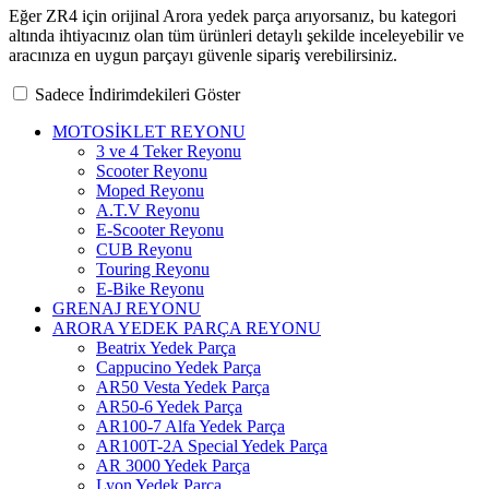
Eğer ZR4 için orijinal Arora yedek parça arıyorsanız, bu kategori
altında ihtiyacınız olan tüm ürünleri detaylı şekilde inceleyebilir ve
aracınıza en uygun parçayı güvenle sipariş verebilirsiniz.
Sadece İndirimdekileri Göster
MOTOSİKLET REYONU
3 ve 4 Teker Reyonu
Scooter Reyonu
Moped Reyonu
A.T.V Reyonu
E-Scooter Reyonu
CUB Reyonu
Touring Reyonu
E-Bike Reyonu
GRENAJ REYONU
ARORA YEDEK PARÇA REYONU
Beatrix Yedek Parça
Cappucino Yedek Parça
AR50 Vesta Yedek Parça
AR50-6 Yedek Parça
AR100-7 Alfa Yedek Parça
AR100T-2A Special Yedek Parça
AR 3000 Yedek Parça
Lyon Yedek Parça