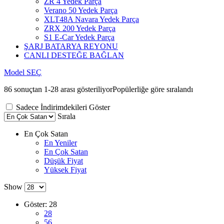
ZR 4 Yedek Parça
Verano 50 Yedek Parça
XLT48A Navara Yedek Parça
ZRX 200 Yedek Parça
S1 E-Car Yedek Parça
ŞARJ BATARYA REYONU
CANLI DESTEĞE BAĞLAN
Model SEÇ
86 sonuçtan 1-28 arası gösteriliyor
Popülerliğe göre sıralandı
Sadece İndirimdekileri Göster
Sırala
En Çok Satan
En Yeniler
En Çok Satan
Düşük Fiyat
Yüksek Fiyat
Show
Göster:
28
28
56