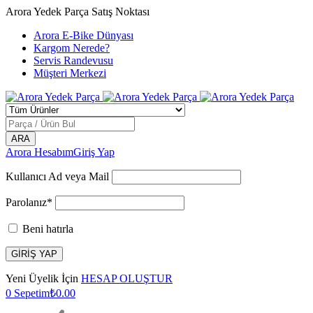
Arora Yedek Parça Satış Noktası
Arora E-Bike Dünyası
Kargom Nerede?
Servis Randevusu
Müşteri Merkezi
Arora Hesabım
Giriş Yap
Kullanıcı Ad veya Mail
Parolanız*
Beni hatırla
Yeni Üyelik İçin
HESAP OLUŞTUR
0
Sepetim
₺
0.00