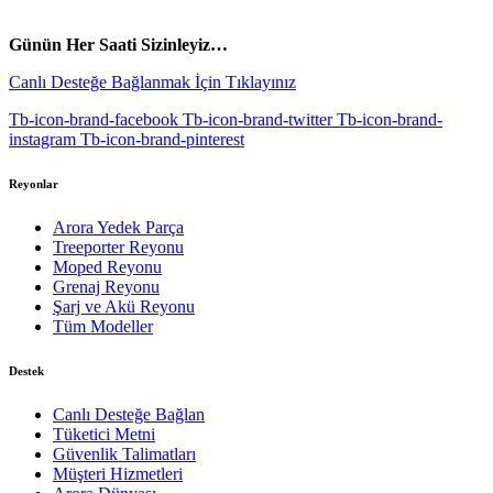
vespa yedek parça
ARORA YEDEK PARÇA
Günün Her Saati Sizinleyiz…
Canlı Desteğe Bağlanmak İçin Tıklayınız
Tb-icon-brand-facebook
Tb-icon-brand-twitter
Tb-icon-brand-
instagram
Tb-icon-brand-pinterest
Reyonlar
Arora Yedek Parça
Treeporter Reyonu
Moped Reyonu
Grenaj Reyonu
Şarj ve Akü Reyonu
Tüm Modeller
Destek
Canlı Desteğe Bağlan
Tüketici Metni
Güvenlik Talimatları
Müşteri Hizmetleri