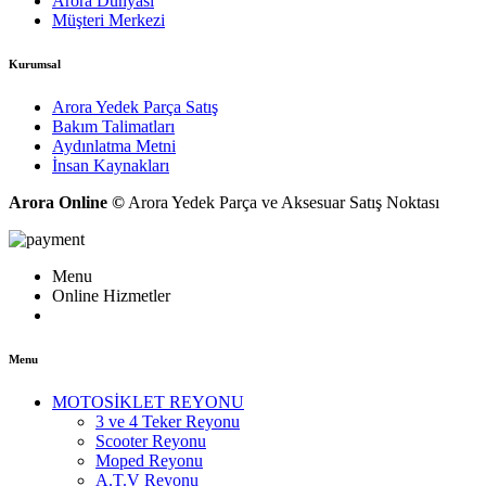
Arora Dünyası
Müşteri Merkezi
Kurumsal
Arora Yedek Parça Satış
Bakım Talimatları
Aydınlatma Metni
İnsan Kaynakları
Arora Online ©
Arora Yedek Parça ve Aksesuar Satış Noktası
Menu
Online Hizmetler
Menu
MOTOSİKLET REYONU
3 ve 4 Teker Reyonu
Scooter Reyonu
Moped Reyonu
A.T.V Reyonu