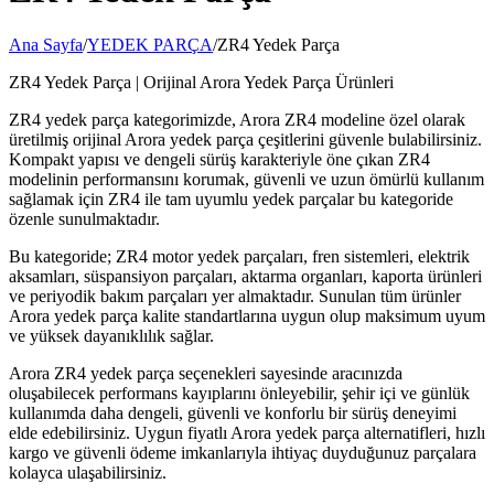
Ana Sayfa
/
YEDEK PARÇA
/
ZR4 Yedek Parça
ZR4 Yedek Parça | Orijinal Arora Yedek Parça Ürünleri
ZR4 yedek parça kategorimizde, Arora ZR4 modeline özel olarak
üretilmiş orijinal Arora yedek parça çeşitlerini güvenle bulabilirsiniz.
Kompakt yapısı ve dengeli sürüş karakteriyle öne çıkan ZR4
modelinin performansını korumak, güvenli ve uzun ömürlü kullanım
sağlamak için ZR4 ile tam uyumlu yedek parçalar bu kategoride
özenle sunulmaktadır.
Bu kategoride; ZR4 motor yedek parçaları, fren sistemleri, elektrik
aksamları, süspansiyon parçaları, aktarma organları, kaporta ürünleri
ve periyodik bakım parçaları yer almaktadır. Sunulan tüm ürünler
Arora yedek parça kalite standartlarına uygun olup maksimum uyum
ve yüksek dayanıklılık sağlar.
Arora ZR4 yedek parça seçenekleri sayesinde aracınızda
oluşabilecek performans kayıplarını önleyebilir, şehir içi ve günlük
kullanımda daha dengeli, güvenli ve konforlu bir sürüş deneyimi
elde edebilirsiniz. Uygun fiyatlı Arora yedek parça alternatifleri, hızlı
kargo ve güvenli ödeme imkanlarıyla ihtiyaç duyduğunuz parçalara
kolayca ulaşabilirsiniz.