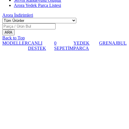
Servis Randevusu Oluştur
Arora Yedek Parça Listesi
Arora
İndirimleri
Back to Top
MODELLER
CANLI
0
YEDEK
GRENAJ
BUL
DESTEK
SEPETİM
PARÇA