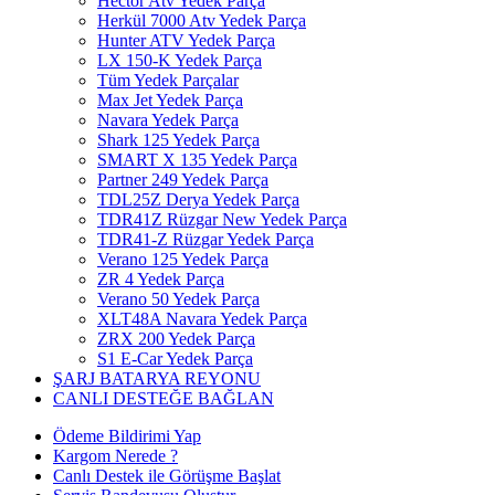
Hector Atv Yedek Parça
Herkül 7000 Atv Yedek Parça
Hunter ATV Yedek Parça
LX 150-K Yedek Parça
Tüm Yedek Parçalar
Max Jet Yedek Parça
Navara Yedek Parça
Shark 125 Yedek Parça
SMART X 135 Yedek Parça
Partner 249 Yedek Parça
TDL25Z Derya Yedek Parça
TDR41Z Rüzgar New Yedek Parça
TDR41-Z Rüzgar Yedek Parça
Verano 125 Yedek Parça
ZR 4 Yedek Parça
Verano 50 Yedek Parça
XLT48A Navara Yedek Parça
ZRX 200 Yedek Parça
S1 E-Car Yedek Parça
ŞARJ BATARYA REYONU
CANLI DESTEĞE BAĞLAN
Ödeme Bildirimi Yap
Kargom Nerede ?
Canlı Destek ile Görüşme Başlat