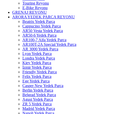
Touring Reyonu
E-Bike Reyonu
GRENAJ REYONU
ARORA YEDEK PARÇA REYONU
Beatrix Yedek Parça
Cappucino Yedek Parça
AR50 Vesta Yedek Parça
AR50-6 Yedek Parça
AR100-7 Alfa Yedek Parça
AR100T-2A Special Yedek Parça
AR 3000 Yedek Parça
Lyon Yedek Parça
Londra Yedek Parça
Kiev Yedek Parça
İzmir Yedek Parça
Friendly Yedek Parça
Felix Yedek Parça
Ege Yedek Parça
Casper New Yedek Parça
Berlin Yedek Parça
Belgrad Yedek Parça
Agust Yedek Parça
ZR 5 Yedek Parça
Madrid Yedek Parça
Napoli Yedek Parça