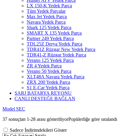
Hunter ATV Yedek Parça
LX 150-K Yedek Parça
Tüm Yedek Parçalar
Max Jet Yedek Parça
Navara Yedek Parça
Shark 125 Yedek Parça
SMART X 135 Yedek Parça
Partner 249 Yedek Parça
TDL25Z Derya Yedek Parça
TDR41Z Rüzgar New Yedek Parça
TDR41-Z Rüzgar Yedek Parça
Verano 125 Yedek Parça
ZR 4 Yedek Parça
Verano 50 Yedek Parça
XLT48A Navara Yedek Parça
ZRX 200 Yedek Parça
S1 E-Car Yedek Parça
ŞARJ BATARYA REYONU
CANLI DESTEĞE BAĞLAN
Model SEÇ
37 sonuçtan 1-28 arası gösteriliyor
Popülerliğe göre sıralandı
Sadece İndirimdekileri Göster
Sırala