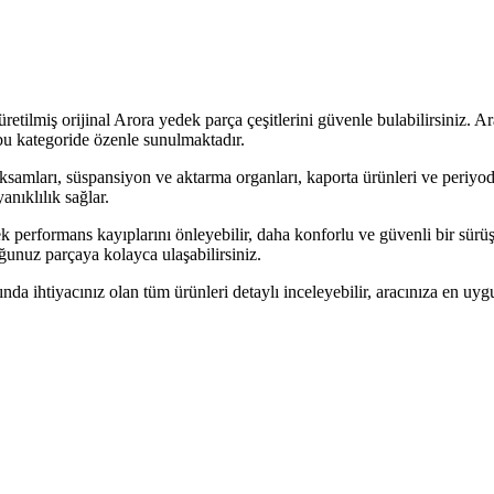
etilmiş orijinal Arora yedek parça çeşitlerini güvenle bulabilirsiniz. 
bu kategoride özenle sunulmaktadır.
k aksamları, süspansiyon ve aktarma organları, kaporta ürünleri ve periy
nıklılık sağlar.
k performans kayıplarını önleyebilir, daha konforlu ve güvenli bir sürü
uğunuz parçaya kolayca ulaşabilirsiniz.
ında ihtiyacınız olan tüm ürünleri detaylı inceleyebilir, aracınıza en uyg