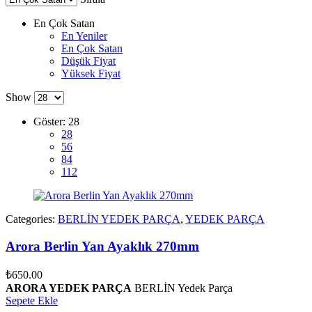
En Çok Satan
En Yeniler
En Çok Satan
Düşük Fiyat
Yüksek Fiyat
Show
Göster:
28
28
56
84
112
Categories:
BERLİN YEDEK PARÇA
,
YEDEK PARÇA
Arora Berlin Yan Ayaklık 270mm
₺
650.00
ARORA YEDEK PARÇA
BERLİN Yedek Parça
Sepete Ekle