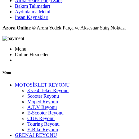
Arora Yedek Parça Satış
Bakım Talimatları
Aydınlatma Metni
İnsan Kaynakları
Arora Online ©
Arora Yedek Parça ve Aksesuar Satış Noktası
Menu
Online Hizmetler
Menu
MOTOSİKLET REYONU
3 ve 4 Teker Reyonu
Scooter Reyonu
Moped Reyonu
A.T.V Reyonu
E-Scooter Reyonu
CUB Reyonu
Touring Reyonu
E-Bike Reyonu
GRENAJ REYONU