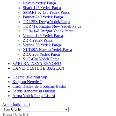
Navara Yedek Parça
Shark 125 Yedek Parça
SMART X 135 Yedek Parça
Partner 249 Yedek Parça
TDL25Z Derya Yedek Parça
TDR41Z Rüzgar New Yedek Parça
TDR41-Z Rüzgar Yedek Parça
Verano 125 Yedek Parça
ZR 4 Yedek Parça
Verano 50 Yedek Parça
XLT48A Navara Yedek Parça
ZRX 200 Yedek Parça
S1 E-Car Yedek Parça
ŞARJ BATARYA REYONU
CANLI DESTEĞE BAĞLAN
Ödeme Bildirimi Yap
Kargom Nerede ?
Canlı Destek ile Görüşme Başlat
Servis Randevusu Oluştur
Arora Yedek Parça Listesi
Arora
İndirimleri