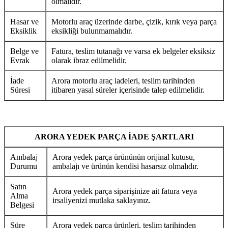
olmalıdır.
Hasar ve
Motorlu araç üzerinde darbe, çizik, kırık veya parça
Eksiklik
eksikliği bulunmamalıdır.
Belge ve
Fatura, teslim tutanağı ve varsa ek belgeler eksiksiz
Evrak
olarak ibraz edilmelidir.
İade
Arora motorlu araç iadeleri, teslim tarihinden
Süresi
itibaren yasal süreler içerisinde talep edilmelidir.
ARORA YEDEK PARÇA İADE ŞARTLARI
Ambalaj
Arora yedek parça ürününün orijinal kutusu,
Durumu
ambalajı ve ürünün kendisi hasarsız olmalıdır.
Satın
Arora yedek parça siparişinize ait fatura veya
Alma
irsaliyenizi mutlaka saklayınız.
Belgesi
Süre
Arora yedek parça ürünleri, teslim tarihinden