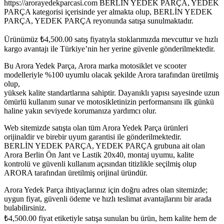
https://arorayedekparcasi.com BERLİN YEDEK PARÇA, YEDEK
PARÇA kategorisi içerisinde yer almakta olup, BERLİN YEDEK
PARÇA, YEDEK PARÇA reyonunda satışa sunulmaktadır.
Ürünümüz
₺
4,500.00
satış fiyatıyla stoklarımızda mevcuttur ve hızlı
kargo avantajı ile Türkiye’nin her yerine güvenle gönderilmektedir.
Bu Arora Yedek Parça, Arora marka motosiklet ve scooter
modelleriyle %100 uyumlu olacak şekilde Arora tarafından üretilmiş
olup,
yüksek kalite standartlarına sahiptir. Dayanıklı yapısı sayesinde uzun
ömürlü kullanım sunar ve motosikletinizin performansını ilk günkü
haline yakın seviyede korumanıza yardımcı olur.
Web sitemizde satışta olan tüm Arora Yedek Parça ürünleri
orijinaldir ve birebir uyum garantisi ile gönderilmektedir.
BERLİN YEDEK PARÇA, YEDEK PARÇA grubuna ait olan
Arora Berlin Ön Jant ve Lastik 20x40, montaj uyumu, kalite
kontrolü ve güvenli kullanım açısından titizlikle seçilmiş olup
ARORA tarafından üretilmiş orijinal üründür.
Arora Yedek Parça ihtiyaçlarınız için doğru adres olan sitemizde;
uygun fiyat, güvenli ödeme ve hızlı teslimat avantajlarını bir arada
bulabilirsiniz.
₺
4,500.00
fiyat etiketiyle satışa sunulan bu ürün, hem kalite hem de