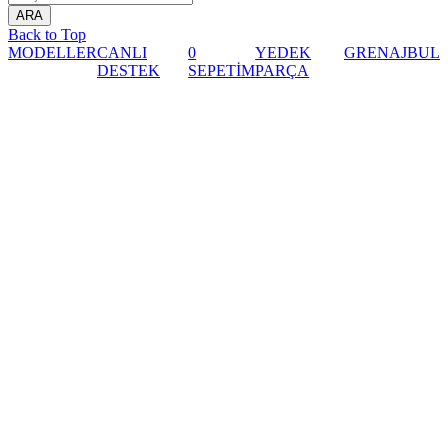
Back to Top
MODELLER
CANLI
0
YEDEK
GRENAJ
BUL
DESTEK
SEPETİM
PARÇA