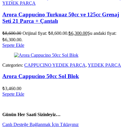
YEDEK PARÇA
Arora Cappucino Turkuaz 50cc ve 125cc Grenaj
Seti 21 Parca + Çantalı
₺
8,600.00
Orijinal fiyat: ₺8,600.00.
₺
6,300.00
Şu andaki fiyat:
₺6,300.00.
Sepete Ekle
Categories:
CAPPUCINO YEDEK PARÇA
,
YEDEK PARÇA
Arora Cappucino 50cc Sol Blok
₺
3,460.00
Sepete Ekle
vespa yedek parça
ARORA YEDEK PARÇA
Günün Her Saati Sizinleyiz…
Canlı Desteğe Bağlanmak İçin Tıklayınız