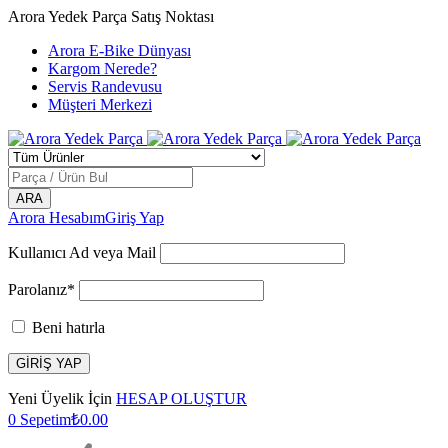
Arora Yedek Parça Satış Noktası
Arora E-Bike Dünyası
Kargom Nerede?
Servis Randevusu
Müşteri Merkezi
Arora Hesabım
Giriş Yap
Kullanıcı Ad veya Mail
Parolanız*
Beni hatırla
Yeni Üyelik İçin
HESAP OLUŞTUR
0
Sepetim
₺
0.00