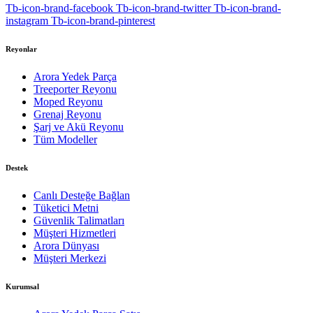
Tb-icon-brand-facebook
Tb-icon-brand-twitter
Tb-icon-brand-
instagram
Tb-icon-brand-pinterest
Reyonlar
Arora Yedek Parça
Treeporter Reyonu
Moped Reyonu
Grenaj Reyonu
Şarj ve Akü Reyonu
Tüm Modeller
Destek
Canlı Desteğe Bağlan
Tüketici Metni
Güvenlik Talimatları
Müşteri Hizmetleri
Arora Dünyası
Müşteri Merkezi
Kurumsal