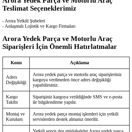
Arora Yedek Parça ve Motorlu Araç
Teslimat Seçeneklerimiz
- Arora Yetkili Şubeleri
- Anlaşmalı Lojistik ve Kargo Firmaları
Arora Yedek Parça ve Motorlu Araç
Siparişleri İçin Önemli Hatırlatmalar
Konu
Açıklama
Arora yedek parça ve motorlu araç siparişleriniz
Adres
kargoya verilmeden önce adres değişikliği
Değişikliği
yapabilirsiniz.
Kargo
Siparişiniz kargoya verildiğinde SMS ve e-posta
Takibi
ile bilgilendirme yapılır.
Montaj ve
Arora yedek parça montaj işlemleri için yetkili
Kurulum
servislerden destek almanız önerilir.
Yetkili servis dışı müdahaleler Arora yedek parça