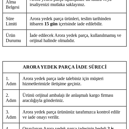
Alma
irsaliyenizi mutlaka saklayınız.
Belgesi
Süre
Arora yedek parça ürünleri, teslim tarihinden
Limiti
itibaren
15 gün
içerisinde iade edilebilir.
Ürün
İade edilecek Arora yedek parça, kullanılmamış ve
Durumu
orijinal halinde olmalıdır.
ARORA YEDEK PARÇA İADE SÜRECİ
1.
Arora yedek parça iade talebiniz için müşteri
Adım
hizmetlerimizle iletişime geçiniz.
2.
Ürünü orijinal ambalajı ile anlaşmalı kargo firması
Adım
aracılığıyla gönderiniz.
3.
Arora yedek parça ürününüz tarafımızca kontrol edilir
Adım
ve iade onayı verilir.
4.
Onaylanan Arora yedek parça iadesinin bedeli
2 iş