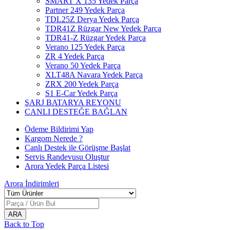
SMART X 135 Yedek Parça
Partner 249 Yedek Parça
TDL25Z Derya Yedek Parça
TDR41Z Rüzgar New Yedek Parça
TDR41-Z Rüzgar Yedek Parça
Verano 125 Yedek Parça
ZR 4 Yedek Parça
Verano 50 Yedek Parça
XLT48A Navara Yedek Parça
ZRX 200 Yedek Parça
S1 E-Car Yedek Parça
ŞARJ BATARYA REYONU
CANLI DESTEĞE BAĞLAN
Ödeme Bildirimi Yap
Kargom Nerede ?
Canlı Destek ile Görüşme Başlat
Servis Randevusu Oluştur
Arora Yedek Parça Listesi
Arora
İndirimleri
Back to Top