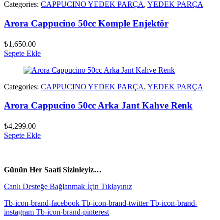
Categories:
CAPPUCINO YEDEK PARÇA
,
YEDEK PARÇA
Arora Cappucino 50cc Komple Enjektör
₺
1,650.00
Sepete Ekle
Categories:
CAPPUCINO YEDEK PARÇA
,
YEDEK PARÇA
Arora Cappucino 50cc Arka Jant Kahve Renk
₺
4,299.00
Sepete Ekle
vespa yedek parça
ARORA YEDEK PARÇA
Günün Her Saati Sizinleyiz…
Canlı Desteğe Bağlanmak İçin Tıklayınız
Tb-icon-brand-facebook
Tb-icon-brand-twitter
Tb-icon-brand-
instagram
Tb-icon-brand-pinterest