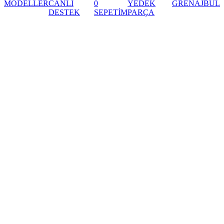
MODELLER
CANLI
0
YEDEK
GRENAJ
BUL
DESTEK
SEPETİM
PARÇA