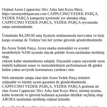
Orijinal Arora Cappucino 50cc Arka Jant Koyu Mavi,
https://arorayedekparcasi.com CAPPUCINO YEDEK PARÇA,
YEDEK PARÇA kategorisi içerisinde yer almakta olup,
CAPPUCINO YEDEK PARÇA, YEDEK PARÇA reyonunda
satışa sunulmaktadır.
Ürünümüz
₺
4,299.00
satış fiyatıyla stoklarımızda mevcuttur ve hızlı
kargo avantajı ile Türkiye’nin her yerine güvenle gönderilmektedir.
Bu Arora Yedek Parça, Arora marka motosiklet ve scooter
modelleriyle %100 uyumlu olacak şekilde Arora tarafından üretilmiş
olup,
yüksek kalite standartlarına sahiptir. Dayanıklı yapısı sayesinde uzun
ömürlü kullanım sunar ve motosikletinizin performansını ilk günkü
haline yakın seviyede korumanıza yardımcı olur.
Web sitemizde satışta olan tüm Arora Yedek Parça ürünleri
orijinaldir ve birebir uyum garantisi ile gönderilmektedir.
CAPPUCINO YEDEK PARÇA, YEDEK PARÇA grubuna ait
olan Arora Cappucino 50cc Arka Jant Koyu Mavi, montaj uyumu,
kalite kontrolü ve güvenli kullanım açısından titizlikle seçilmiş olup
ARORA tarafından üretilmiş orijinal üründür.