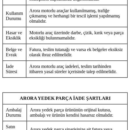
Arora motorlu araçlar kullanılmamış, trafiğe
Kullanım
çıkmamış ve herhangi bir tescil işlemi yapılmamış
Durumu
olmalıdır.
Hasar ve
Motorlu araç üzerinde darbe, çizik, kırık veya parça
Eksiklik
eksikliği bulunmamalıdır.
Belge ve
Fatura, teslim tutanağı ve varsa ek belgeler eksiksiz
Evrak
olarak ibraz edilmelidir.
İade
Arora motorlu araç iadeleri, teslim tarihinden
Süresi
itibaren yasal süreler içerisinde talep edilmelidir.
ARORA YEDEK PARÇA İADE ŞARTLARI
Ambalaj
Arora yedek parça ürününün orijinal kutusu,
Durumu
ambalajı ve ürünün kendisi hasarsız olmalıdır.
Satın
Arora yedek parça siparişinize ait fatura veya