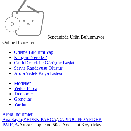
Sepetinizde Ürün Bulunmuyor
Online Hizmetler
Ödeme Bildirimi Yap
Kargom Nerede ?
Canlı Destek ile Görüşme Başlat
Servis Randevusu Oluştur
Arora Yedek Parça Listesi
Modeller
Yedek Parça
Treeporter
Grenajlar
Yardım
Arora
İndirimleri
Ana Sayfa
/
YEDEK PARÇA
/
CAPPUCINO YEDEK
PARÇA
/
Arora Cappucino 50cc Arka Jant Koyu Mavi