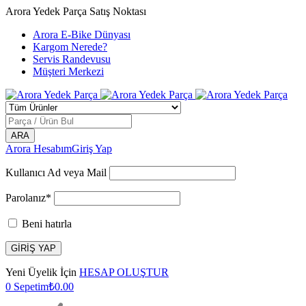
Arora Yedek Parça Satış Noktası
Arora E-Bike Dünyası
Kargom Nerede?
Servis Randevusu
Müşteri Merkezi
Arora Hesabım
Giriş Yap
Kullanıcı Ad veya Mail
Parolanız*
Beni hatırla
Yeni Üyelik İçin
HESAP OLUŞTUR
0
Sepetim
₺
0.00