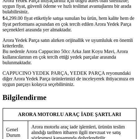
Arora Yedek Parça ihtiyaçlarınız için doğru adres olan sitemizde;
uygun fiyat, güvenli ödeme ve hızlı teslimat avantajlarını bir arada
bulabilirsiniz.
₺
4,299.00
fiyat etiketiyle satışa sunulan bu ürün, hem kalite hem de
fiyat performans açısından en çok tercih edilen Arora Yedek Parça
seçenekleri arasında yer almaktadır.
Arora Yedek Parça satın alırken orijinallik ve uyumluluk en önemli
kriterlerdir.
Bu nedenle Arora Cappucino 50cc Arka Jant Koyu Mavi, Arora
kullanıcılarının en çok tercih ettiği yedek parçalar arasında
bulunmaktadır.
CAPPUCINO YEDEK PARÇA, YEDEK PARÇA reyonundaki
diğer Arora Yedek Parça ürünlerimizi de inceleyerek ihtiyacınıza en
uygun parçayı kolayca seçebilirsiniz.
Bilgilendirme
ARORA MOTORLU ARAÇ İADE ŞARTLARI
Arora motorlu araç iade işlemleri, ürünün teslim
Genel
alındığı tarihten itibaren ilgili mevzuat ve satış
Durum
sözleşmesi kapsamında değerlendirilir.