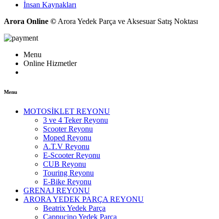
İnsan Kaynakları
Arora Online ©
Arora Yedek Parça ve Aksesuar Satış Noktası
Menu
Online Hizmetler
Menu
MOTOSİKLET REYONU
3 ve 4 Teker Reyonu
Scooter Reyonu
Moped Reyonu
A.T.V Reyonu
E-Scooter Reyonu
CUB Reyonu
Touring Reyonu
E-Bike Reyonu
GRENAJ REYONU
ARORA YEDEK PARÇA REYONU
Beatrix Yedek Parça
Cappucino Yedek Parça