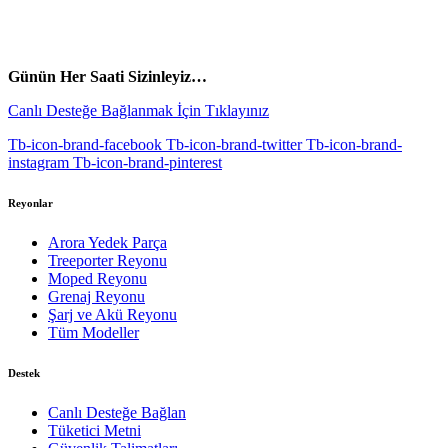
vespa yedek parça
ARORA YEDEK PARÇA
Günün Her Saati Sizinleyiz…
Canlı Desteğe Bağlanmak İçin Tıklayınız
Tb-icon-brand-facebook
Tb-icon-brand-twitter
Tb-icon-brand-
instagram
Tb-icon-brand-pinterest
Reyonlar
Arora Yedek Parça
Treeporter Reyonu
Moped Reyonu
Grenaj Reyonu
Şarj ve Akü Reyonu
Tüm Modeller
Destek
Canlı Desteğe Bağlan
Tüketici Metni