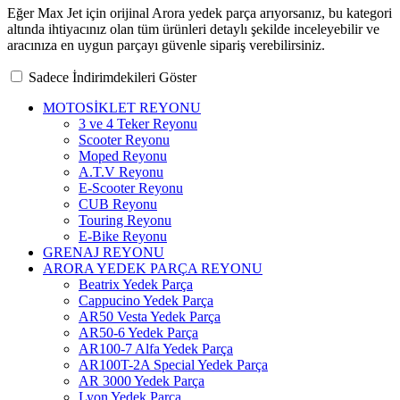
Eğer Max Jet için orijinal Arora yedek parça arıyorsanız, bu kategori
altında ihtiyacınız olan tüm ürünleri detaylı şekilde inceleyebilir ve
aracınıza en uygun parçayı güvenle sipariş verebilirsiniz.
Sadece İndirimdekileri Göster
MOTOSİKLET REYONU
3 ve 4 Teker Reyonu
Scooter Reyonu
Moped Reyonu
A.T.V Reyonu
E-Scooter Reyonu
CUB Reyonu
Touring Reyonu
E-Bike Reyonu
GRENAJ REYONU
ARORA YEDEK PARÇA REYONU
Beatrix Yedek Parça
Cappucino Yedek Parça
AR50 Vesta Yedek Parça
AR50-6 Yedek Parça
AR100-7 Alfa Yedek Parça
AR100T-2A Special Yedek Parça
AR 3000 Yedek Parça
Lyon Yedek Parça