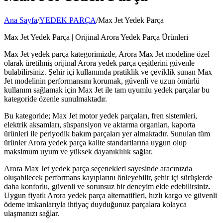
Ana Sayfa
/
YEDEK PARÇA
/
Max Jet Yedek Parça
Max Jet Yedek Parça | Orijinal Arora Yedek Parça Ürünleri
Max Jet yedek parça kategorimizde, Arora Max Jet modeline özel
olarak üretilmiş orijinal Arora yedek parça çeşitlerini güvenle
bulabilirsiniz. Şehir içi kullanımda pratiklik ve çeviklik sunan Max
Jet modelinin performansını korumak, güvenli ve uzun ömürlü
kullanım sağlamak için Max Jet ile tam uyumlu yedek parçalar bu
kategoride özenle sunulmaktadır.
Bu kategoride; Max Jet motor yedek parçaları, fren sistemleri,
elektrik aksamları, süspansiyon ve aktarma organları, kaporta
ürünleri ile periyodik bakım parçaları yer almaktadır. Sunulan tüm
ürünler Arora yedek parça kalite standartlarına uygun olup
maksimum uyum ve yüksek dayanıklılık sağlar.
Arora Max Jet yedek parça seçenekleri sayesinde aracınızda
oluşabilecek performans kayıplarını önleyebilir, şehir içi sürüşlerde
daha konforlu, güvenli ve sorunsuz bir deneyim elde edebilirsiniz.
Uygun fiyatlı Arora yedek parça alternatifleri, hızlı kargo ve güvenli
ödeme imkanlarıyla ihtiyaç duyduğunuz parçalara kolayca
ulaşmanızı sağlar.