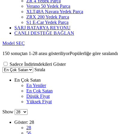
ZR 4 Yedek Parça
Verano 50 Yedek Parça
XLT48A Navara Yedek Parça
ZRX 200 Yedek Parça
S1 E-Car Yedek Parça
ŞARJ BATARYA REYONU
CANLI DESTEĞE BAĞLAN
Model SEÇ
150 sonuçtan 1-28 arası gösteriliyor
Popülerliğe göre sıralandı
Sadece İndirimdekileri Göster
Sırala
En Çok Satan
En Yeniler
En Çok Satan
Düşük Fiyat
Yüksek Fiyat
Show
Göster:
28
28
56