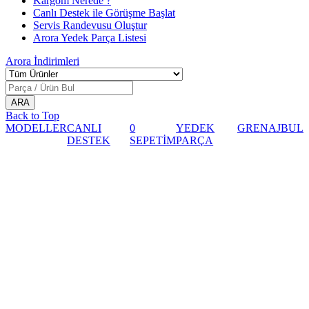
Kargom Nerede ?
Canlı Destek ile Görüşme Başlat
Servis Randevusu Oluştur
Arora Yedek Parça Listesi
Arora
İndirimleri
Back to Top
MODELLER
CANLI
0
YEDEK
GRENAJ
BUL
DESTEK
SEPETİM
PARÇA