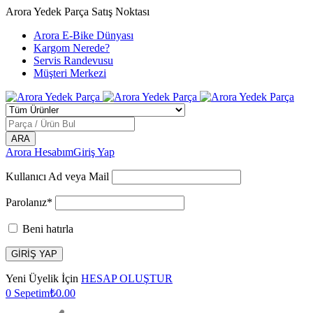
Arora Yedek Parça Satış Noktası
Arora E-Bike Dünyası
Kargom Nerede?
Servis Randevusu
Müşteri Merkezi
Arora Hesabım
Giriş Yap
Kullanıcı Ad veya Mail
Parolanız*
Beni hatırla
Yeni Üyelik İçin
HESAP OLUŞTUR
0
Sepetim
₺
0.00