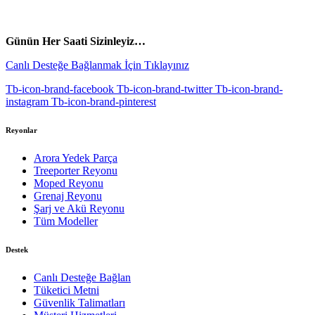
vespa yedek parça
ARORA YEDEK PARÇA
Günün Her Saati Sizinleyiz…
Canlı Desteğe Bağlanmak İçin Tıklayınız
Tb-icon-brand-facebook
Tb-icon-brand-twitter
Tb-icon-brand-
instagram
Tb-icon-brand-pinterest
Reyonlar
Arora Yedek Parça
Treeporter Reyonu
Moped Reyonu
Grenaj Reyonu
Şarj ve Akü Reyonu
Tüm Modeller
Destek
Canlı Desteğe Bağlan
Tüketici Metni
Güvenlik Talimatları