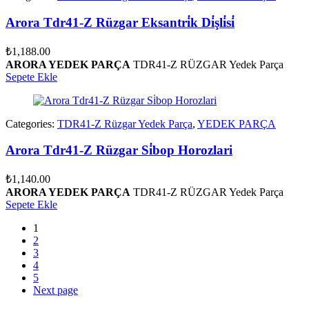
Arora Tdr41-Z Rüzgar Eksantri̇k Di̇şli̇si̇
₺
1,188.00
ARORA YEDEK PARÇA
TDR41-Z RÜZGAR Yedek Parça
Sepete Ekle
Categories:
TDR41-Z Rüzgar Yedek Parça
,
YEDEK PARÇA
Arora Tdr41-Z Rüzgar Si̇bop Horozlari
₺
1,140.00
ARORA YEDEK PARÇA
TDR41-Z RÜZGAR Yedek Parça
Sepete Ekle
1
2
3
4
5
Next page