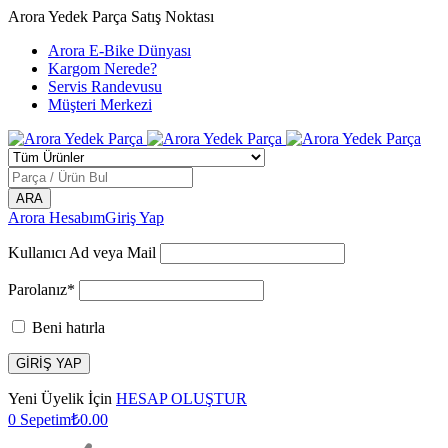
Arora Yedek Parça Satış Noktası
Arora E-Bike Dünyası
Kargom Nerede?
Servis Randevusu
Müşteri Merkezi
Arora Hesabım
Giriş Yap
Kullanıcı Ad veya Mail
Parolanız*
Beni hatırla
Yeni Üyelik İçin
HESAP OLUŞTUR
0
Sepetim
₺
0.00