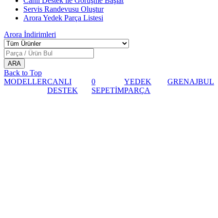
Canlı Destek ile Görüşme Başlat
Servis Randevusu Oluştur
Arora Yedek Parça Listesi
Arora
İndirimleri
Back to Top
MODELLER
CANLI
0
YEDEK
GRENAJ
BUL
DESTEK
SEPETİM
PARÇA