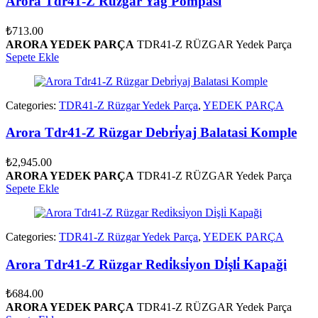
Arora Tdr41-Z Rüzgar Yağ Pompasi
₺
713.00
ARORA YEDEK PARÇA
TDR41-Z RÜZGAR Yedek Parça
Sepete Ekle
Categories:
TDR41-Z Rüzgar Yedek Parça
,
YEDEK PARÇA
Arora Tdr41-Z Rüzgar Debri̇yaj Balatasi Komple
₺
2,945.00
ARORA YEDEK PARÇA
TDR41-Z RÜZGAR Yedek Parça
Sepete Ekle
Categories:
TDR41-Z Rüzgar Yedek Parça
,
YEDEK PARÇA
Arora Tdr41-Z Rüzgar Redi̇ksi̇yon Di̇şli̇ Kapaği
₺
684.00
ARORA YEDEK PARÇA
TDR41-Z RÜZGAR Yedek Parça