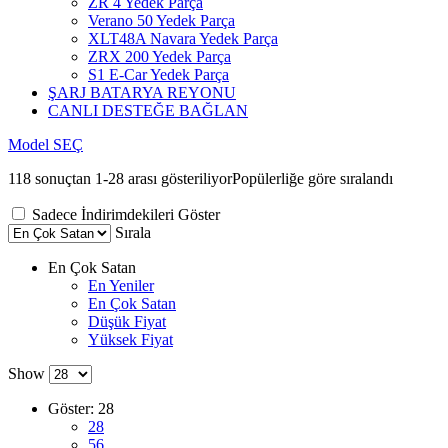
ZR 4 Yedek Parça
Verano 50 Yedek Parça
XLT48A Navara Yedek Parça
ZRX 200 Yedek Parça
S1 E-Car Yedek Parça
ŞARJ BATARYA REYONU
CANLI DESTEĞE BAĞLAN
Model SEÇ
118 sonuçtan 1-28 arası gösteriliyor
Popülerliğe göre sıralandı
Sadece İndirimdekileri Göster
Sırala
En Çok Satan
En Yeniler
En Çok Satan
Düşük Fiyat
Yüksek Fiyat
Show
Göster:
28
28
56