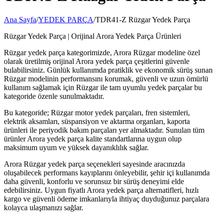
Ana Sayfa
/
YEDEK PARÇA
/
TDR41-Z Rüzgar Yedek Parça
Rüzgar Yedek Parça | Orijinal Arora Yedek Parça Ürünleri
Rüzgar yedek parça kategorimizde, Arora Rüzgar modeline özel
olarak üretilmiş orijinal Arora yedek parça çeşitlerini güvenle
bulabilirsiniz. Günlük kullanımda pratiklik ve ekonomik sürüş sunan
Rüzgar modelinin performansını korumak, güvenli ve uzun ömürlü
kullanım sağlamak için Rüzgar ile tam uyumlu yedek parçalar bu
kategoride özenle sunulmaktadır.
Bu kategoride; Rüzgar motor yedek parçaları, fren sistemleri,
elektrik aksamları, süspansiyon ve aktarma organları, kaporta
ürünleri ile periyodik bakım parçaları yer almaktadır. Sunulan tüm
ürünler Arora yedek parça kalite standartlarına uygun olup
maksimum uyum ve yüksek dayanıklılık sağlar.
Arora Rüzgar yedek parça seçenekleri sayesinde aracınızda
oluşabilecek performans kayıplarını önleyebilir, şehir içi kullanımda
daha güvenli, konforlu ve sorunsuz bir sürüş deneyimi elde
edebilirsiniz. Uygun fiyatlı Arora yedek parça alternatifleri, hızlı
kargo ve güvenli ödeme imkanlarıyla ihtiyaç duyduğunuz parçalara
kolayca ulaşmanızı sağlar.