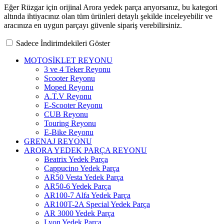
Eğer Rüzgar için orijinal Arora yedek parça arıyorsanız, bu kategori
altında ihtiyacınız olan tüm ürünleri detaylı şekilde inceleyebilir ve
aracınıza en uygun parçayı güvenle sipariş verebilirsiniz.
Sadece İndirimdekileri Göster
MOTOSİKLET REYONU
3 ve 4 Teker Reyonu
Scooter Reyonu
Moped Reyonu
A.T.V Reyonu
E-Scooter Reyonu
CUB Reyonu
Touring Reyonu
E-Bike Reyonu
GRENAJ REYONU
ARORA YEDEK PARÇA REYONU
Beatrix Yedek Parça
Cappucino Yedek Parça
AR50 Vesta Yedek Parça
AR50-6 Yedek Parça
AR100-7 Alfa Yedek Parça
AR100T-2A Special Yedek Parça
AR 3000 Yedek Parça
Lyon Yedek Parça