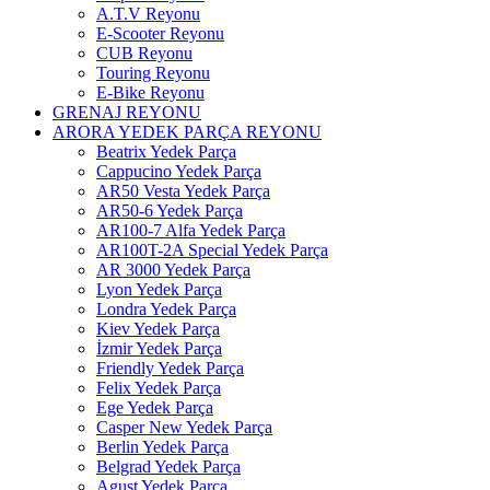
A.T.V Reyonu
E-Scooter Reyonu
CUB Reyonu
Touring Reyonu
E-Bike Reyonu
GRENAJ REYONU
ARORA YEDEK PARÇA REYONU
Beatrix Yedek Parça
Cappucino Yedek Parça
AR50 Vesta Yedek Parça
AR50-6 Yedek Parça
AR100-7 Alfa Yedek Parça
AR100T-2A Special Yedek Parça
AR 3000 Yedek Parça
Lyon Yedek Parça
Londra Yedek Parça
Kiev Yedek Parça
İzmir Yedek Parça
Friendly Yedek Parça
Felix Yedek Parça
Ege Yedek Parça
Casper New Yedek Parça
Berlin Yedek Parça
Belgrad Yedek Parça
Agust Yedek Parça