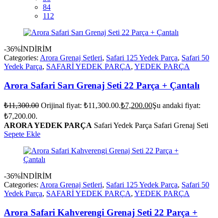
84
112
-36%
İNDİRİM
Categories:
Arora Grenaj Setleri
,
Safari 125 Yedek Parça
,
Safari 50
Yedek Parça
,
SAFARİ YEDEK PARÇA
,
YEDEK PARÇA
Arora Safari Sarı Grenaj Seti 22 Parça + Çantalı
₺
11,300.00
Orijinal fiyat: ₺11,300.00.
₺
7,200.00
Şu andaki fiyat:
₺7,200.00.
ARORA YEDEK PARÇA
Safari Yedek Parça Safari Grenaj Seti
Sepete Ekle
-36%
İNDİRİM
Categories:
Arora Grenaj Setleri
,
Safari 125 Yedek Parça
,
Safari 50
Yedek Parça
,
SAFARİ YEDEK PARÇA
,
YEDEK PARÇA
Arora Safari Kahverengi Grenaj Seti 22 Parça +