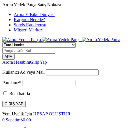
Arora Yedek Parça Satış Noktası
Arora E-Bike Dünyası
Kargom Nerede?
Servis Randevusu
Müşteri Merkezi
Arora Hesabım
Giriş Yap
Kullanıcı Ad veya Mail
Parolanız*
Beni hatırla
Yeni Üyelik İçin
HESAP OLUŞTUR
0
Sepetim
₺
0.00