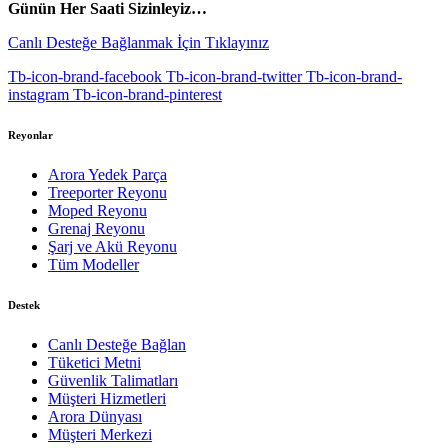
Günün Her Saati Sizinleyiz…
Canlı Desteğe Bağlanmak İçin Tıklayınız
Tb-icon-brand-facebook
Tb-icon-brand-twitter
Tb-icon-brand-
instagram
Tb-icon-brand-pinterest
Reyonlar
Arora Yedek Parça
Treeporter Reyonu
Moped Reyonu
Grenaj Reyonu
Şarj ve Akü Reyonu
Tüm Modeller
Destek
Canlı Desteğe Bağlan
Tüketici Metni
Güvenlik Talimatları
Müşteri Hizmetleri
Arora Dünyası
Müşteri Merkezi