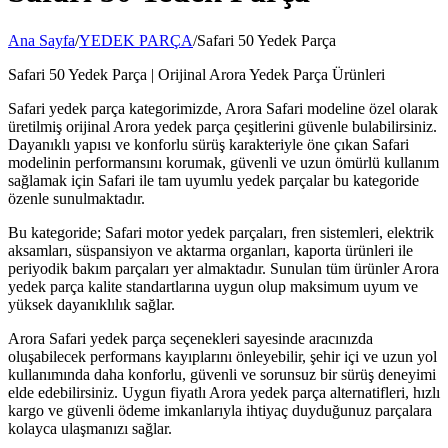
Ana Sayfa
/
YEDEK PARÇA
/
Safari 50 Yedek Parça
Safari 50 Yedek Parça | Orijinal Arora Yedek Parça Ürünleri
Safari yedek parça kategorimizde, Arora Safari modeline özel olarak
üretilmiş orijinal Arora yedek parça çeşitlerini güvenle bulabilirsiniz.
Dayanıklı yapısı ve konforlu sürüş karakteriyle öne çıkan Safari
modelinin performansını korumak, güvenli ve uzun ömürlü kullanım
sağlamak için Safari ile tam uyumlu yedek parçalar bu kategoride
özenle sunulmaktadır.
Bu kategoride; Safari motor yedek parçaları, fren sistemleri, elektrik
aksamları, süspansiyon ve aktarma organları, kaporta ürünleri ile
periyodik bakım parçaları yer almaktadır. Sunulan tüm ürünler Arora
yedek parça kalite standartlarına uygun olup maksimum uyum ve
yüksek dayanıklılık sağlar.
Arora Safari yedek parça seçenekleri sayesinde aracınızda
oluşabilecek performans kayıplarını önleyebilir, şehir içi ve uzun yol
kullanımında daha konforlu, güvenli ve sorunsuz bir sürüş deneyimi
elde edebilirsiniz. Uygun fiyatlı Arora yedek parça alternatifleri, hızlı
kargo ve güvenli ödeme imkanlarıyla ihtiyaç duyduğunuz parçalara
kolayca ulaşmanızı sağlar.