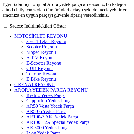
Eğer Safari için orijinal Arora yedek parça arıyorsanız, bu kategori
altında ihtiyacınız olan tüm ürünleri detaylı şekilde inceleyebilir ve
aracınıza en uygun parçayı güvenle sipariş verebilirsiniz.
Sadece İndirimdekileri Göster
MOTOSİKLET REYONU
3 ve 4 Teker Reyonu
Scooter Reyonu
Moped Reyonu
A.T.V Reyonu
E-Scooter Reyonu
CUB Reyonu
Touring Reyonu
E-Bike Reyonu
GRENAJ REYONU
ARORA YEDEK PARÇA REYONU
Beatrix Yedek Parça
Cappucino Yedek Parça
AR50 Vesta Yedek Parça
AR50-6 Yedek Parça
AR100-7 Alfa Yedek Parça
AR100T-2A Special Yedek Parça
AR 3000 Yedek Parça
Lyon Yedek Parça