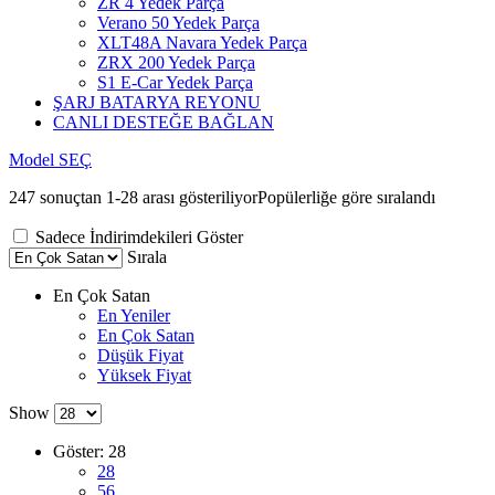
ZR 4 Yedek Parça
Verano 50 Yedek Parça
XLT48A Navara Yedek Parça
ZRX 200 Yedek Parça
S1 E-Car Yedek Parça
ŞARJ BATARYA REYONU
CANLI DESTEĞE BAĞLAN
Model SEÇ
247 sonuçtan 1-28 arası gösteriliyor
Popülerliğe göre sıralandı
Sadece İndirimdekileri Göster
Sırala
En Çok Satan
En Yeniler
En Çok Satan
Düşük Fiyat
Yüksek Fiyat
Show
Göster:
28
28
56