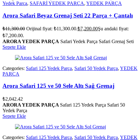
Yedek Parça
,
SAFARİ YEDEK PARÇA
,
YEDEK PARÇA
Arora Safari Beyaz Grenaj Seti 22 Parça + Çantalı
₺
11,300.00
Orijinal fiyat: ₺11,300.00.
₺
7,200.00
Şu andaki fiyat:
₺7,200.00.
ARORA YEDEK PARÇA
Safari Yedek Parça Safari Grenaj Seti
Sepete Ekle
Categories:
Safari 125 Yedek Parça
,
Safari 50 Yedek Parça
,
YEDEK
PARÇA
Arora Safari 125 ve 50 Sele Altı Sağ Grenaj
₺
2,042.42
ARORA YEDEK PARÇA
Safari 125 Yedek Parça Safari 50
Yedek Parça
Sepete Ekle
Categories:
Safari 125 Yedek Parça
,
Safari 50 Yedek Parça
,
YEDEK