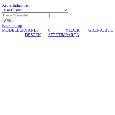
Arora
İndirimleri
Back to Top
MODELLER
CANLI
0
YEDEK
GRENAJ
BUL
DESTEK
SEPETİM
PARÇA