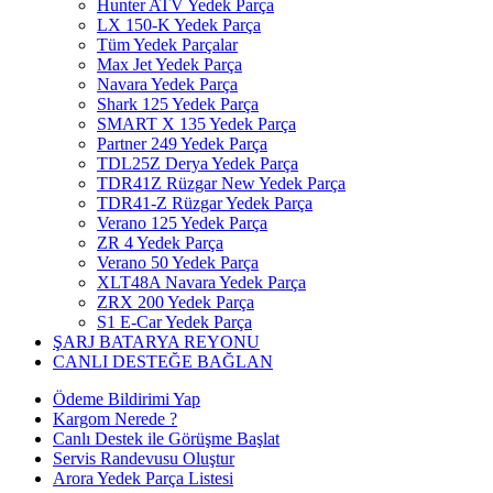
Hunter ATV Yedek Parça
LX 150-K Yedek Parça
Tüm Yedek Parçalar
Max Jet Yedek Parça
Navara Yedek Parça
Shark 125 Yedek Parça
SMART X 135 Yedek Parça
Partner 249 Yedek Parça
TDL25Z Derya Yedek Parça
TDR41Z Rüzgar New Yedek Parça
TDR41-Z Rüzgar Yedek Parça
Verano 125 Yedek Parça
ZR 4 Yedek Parça
Verano 50 Yedek Parça
XLT48A Navara Yedek Parça
ZRX 200 Yedek Parça
S1 E-Car Yedek Parça
ŞARJ BATARYA REYONU
CANLI DESTEĞE BAĞLAN
Ödeme Bildirimi Yap
Kargom Nerede ?
Canlı Destek ile Görüşme Başlat
Servis Randevusu Oluştur
Arora Yedek Parça Listesi