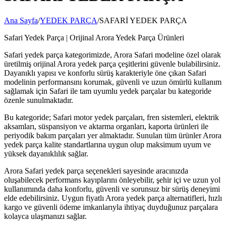
Ana Sayfa
/
YEDEK PARÇA
/
SAFARİ YEDEK PARÇA
Safari Yedek Parça | Orijinal Arora Yedek Parça Ürünleri
Safari yedek parça kategorimizde, Arora Safari modeline özel olarak
üretilmiş orijinal Arora yedek parça çeşitlerini güvenle bulabilirsiniz.
Dayanıklı yapısı ve konforlu sürüş karakteriyle öne çıkan Safari
modelinin performansını korumak, güvenli ve uzun ömürlü kullanım
sağlamak için Safari ile tam uyumlu yedek parçalar bu kategoride
özenle sunulmaktadır.
Bu kategoride; Safari motor yedek parçaları, fren sistemleri, elektrik
aksamları, süspansiyon ve aktarma organları, kaporta ürünleri ile
periyodik bakım parçaları yer almaktadır. Sunulan tüm ürünler Arora
yedek parça kalite standartlarına uygun olup maksimum uyum ve
yüksek dayanıklılık sağlar.
Arora Safari yedek parça seçenekleri sayesinde aracınızda
oluşabilecek performans kayıplarını önleyebilir, şehir içi ve uzun yol
kullanımında daha konforlu, güvenli ve sorunsuz bir sürüş deneyimi
elde edebilirsiniz. Uygun fiyatlı Arora yedek parça alternatifleri, hızlı
kargo ve güvenli ödeme imkanlarıyla ihtiyaç duyduğunuz parçalara
kolayca ulaşmanızı sağlar.