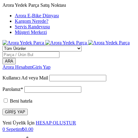
Arora Yedek Parça Satış Noktası
Arora E-Bike Dünyası
Kargom Nerede?
Servis Randevusu
Müşteri Merkezi
Arora Hesabım
Giriş Yap
Kullanıcı Ad veya Mail
Parolanız*
Beni hatırla
Yeni Üyelik İçin
HESAP OLUŞTUR
0
Sepetim
₺
0.00