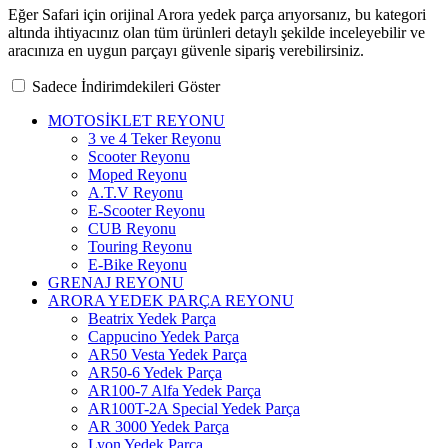
Eğer Safari için orijinal Arora yedek parça arıyorsanız, bu kategori
altında ihtiyacınız olan tüm ürünleri detaylı şekilde inceleyebilir ve
aracınıza en uygun parçayı güvenle sipariş verebilirsiniz.
Sadece İndirimdekileri Göster
MOTOSİKLET REYONU
3 ve 4 Teker Reyonu
Scooter Reyonu
Moped Reyonu
A.T.V Reyonu
E-Scooter Reyonu
CUB Reyonu
Touring Reyonu
E-Bike Reyonu
GRENAJ REYONU
ARORA YEDEK PARÇA REYONU
Beatrix Yedek Parça
Cappucino Yedek Parça
AR50 Vesta Yedek Parça
AR50-6 Yedek Parça
AR100-7 Alfa Yedek Parça
AR100T-2A Special Yedek Parça
AR 3000 Yedek Parça
Lyon Yedek Parça