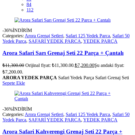
84
112
-36%
İNDİRİM
Categories:
Arora Grenaj Setleri
,
Safari 125 Yedek Parça
,
Safari 50
Yedek Parça
,
SAFARİ YEDEK PARÇA
,
YEDEK PARÇA
Arora Safari Sarı Grenaj Seti 22 Parça + Çantalı
₺
11,300.00
Orijinal fiyat: ₺11,300.00.
₺
7,200.00
Şu andaki fiyat:
₺7,200.00.
ARORA YEDEK PARÇA
Safari Yedek Parça Safari Grenaj Seti
Sepete Ekle
-36%
İNDİRİM
Categories:
Arora Grenaj Setleri
,
Safari 125 Yedek Parça
,
Safari 50
Yedek Parça
,
SAFARİ YEDEK PARÇA
,
YEDEK PARÇA
Arora Safari Kahverengi Grenaj Seti 22 Parça +