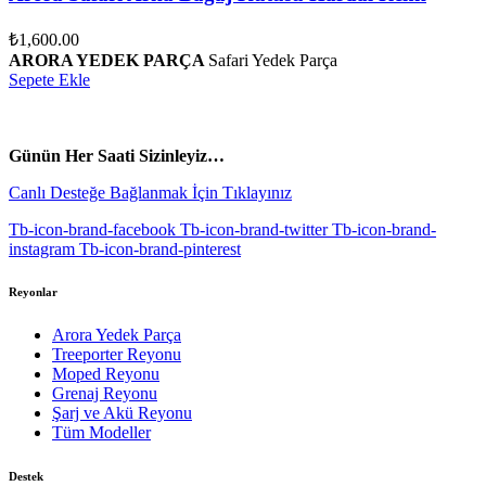
₺
1,600.00
ARORA YEDEK PARÇA
Safari Yedek Parça
Sepete Ekle
vespa yedek parça
ARORA YEDEK PARÇA
Günün Her Saati Sizinleyiz…
Canlı Desteğe Bağlanmak İçin Tıklayınız
Tb-icon-brand-facebook
Tb-icon-brand-twitter
Tb-icon-brand-
instagram
Tb-icon-brand-pinterest
Reyonlar
Arora Yedek Parça
Treeporter Reyonu
Moped Reyonu
Grenaj Reyonu
Şarj ve Akü Reyonu
Tüm Modeller
Destek