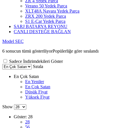
ZR 4 Yedek Parça
Verano 50 Yedek Parça
XLT48A Navara Yedek Parça
ZRX 200 Yedek Parça
S1 E-Car Yedek Parça
ŞARJ BATARYA REYONU
CANLI DESTEĞE BAĞLAN
Model SEÇ
6 sonucun tümü gösteriliyor
Popülerliğe göre sıralandı
Sadece İndirimdekileri Göster
Sırala
En Çok Satan
En Yeniler
En Çok Satan
Düşük Fiyat
Yüksek Fiyat
Show
Göster:
28
28
56