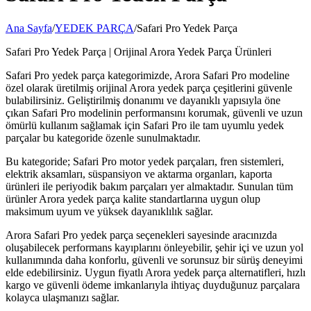
Ana Sayfa
/
YEDEK PARÇA
/
Safari Pro Yedek Parça
Safari Pro Yedek Parça | Orijinal Arora Yedek Parça Ürünleri
Safari Pro yedek parça kategorimizde, Arora Safari Pro modeline
özel olarak üretilmiş orijinal Arora yedek parça çeşitlerini güvenle
bulabilirsiniz. Geliştirilmiş donanımı ve dayanıklı yapısıyla öne
çıkan Safari Pro modelinin performansını korumak, güvenli ve uzun
ömürlü kullanım sağlamak için Safari Pro ile tam uyumlu yedek
parçalar bu kategoride özenle sunulmaktadır.
Bu kategoride; Safari Pro motor yedek parçaları, fren sistemleri,
elektrik aksamları, süspansiyon ve aktarma organları, kaporta
ürünleri ile periyodik bakım parçaları yer almaktadır. Sunulan tüm
ürünler Arora yedek parça kalite standartlarına uygun olup
maksimum uyum ve yüksek dayanıklılık sağlar.
Arora Safari Pro yedek parça seçenekleri sayesinde aracınızda
oluşabilecek performans kayıplarını önleyebilir, şehir içi ve uzun yol
kullanımında daha konforlu, güvenli ve sorunsuz bir sürüş deneyimi
elde edebilirsiniz. Uygun fiyatlı Arora yedek parça alternatifleri, hızlı
kargo ve güvenli ödeme imkanlarıyla ihtiyaç duyduğunuz parçalara
kolayca ulaşmanızı sağlar.