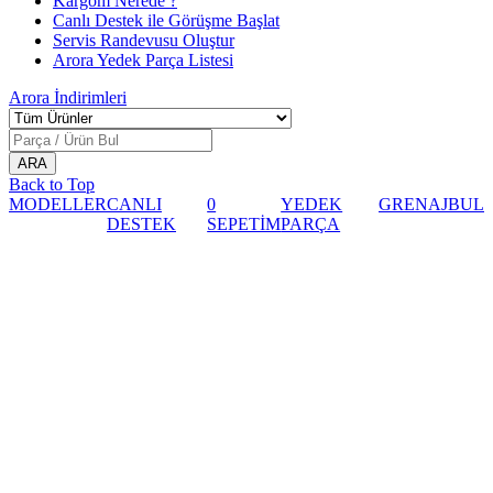
Kargom Nerede ?
Canlı Destek ile Görüşme Başlat
Servis Randevusu Oluştur
Arora Yedek Parça Listesi
Arora
İndirimleri
Back to Top
MODELLER
CANLI
0
YEDEK
GRENAJ
BUL
DESTEK
SEPETİM
PARÇA