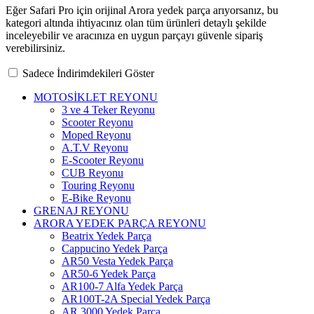
Eğer Safari Pro için orijinal Arora yedek parça arıyorsanız, bu
kategori altında ihtiyacınız olan tüm ürünleri detaylı şekilde
inceleyebilir ve aracınıza en uygun parçayı güvenle sipariş
verebilirsiniz.
Sadece İndirimdekileri Göster
MOTOSİKLET REYONU
3 ve 4 Teker Reyonu
Scooter Reyonu
Moped Reyonu
A.T.V Reyonu
E-Scooter Reyonu
CUB Reyonu
Touring Reyonu
E-Bike Reyonu
GRENAJ REYONU
ARORA YEDEK PARÇA REYONU
Beatrix Yedek Parça
Cappucino Yedek Parça
AR50 Vesta Yedek Parça
AR50-6 Yedek Parça
AR100-7 Alfa Yedek Parça
AR100T-2A Special Yedek Parça
AR 3000 Yedek Parça