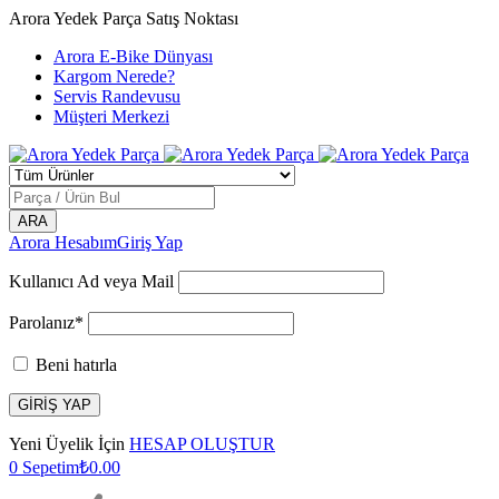
Arora Yedek Parça Satış Noktası
Arora E-Bike Dünyası
Kargom Nerede?
Servis Randevusu
Müşteri Merkezi
Arora Hesabım
Giriş Yap
Kullanıcı Ad veya Mail
Parolanız*
Beni hatırla
Yeni Üyelik İçin
HESAP OLUŞTUR
0
Sepetim
₺
0.00