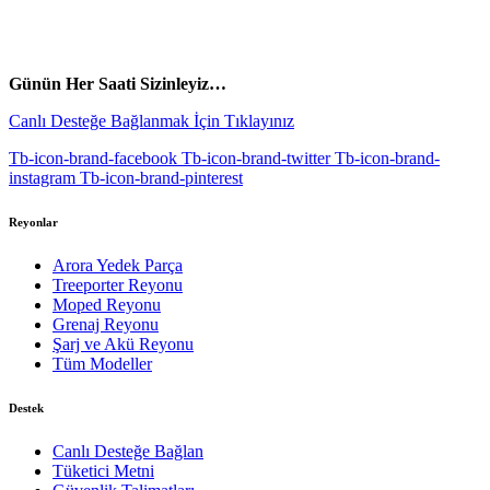
vespa yedek parça
ARORA YEDEK PARÇA
Günün Her Saati Sizinleyiz…
Canlı Desteğe Bağlanmak İçin Tıklayınız
Tb-icon-brand-facebook
Tb-icon-brand-twitter
Tb-icon-brand-
instagram
Tb-icon-brand-pinterest
Reyonlar
Arora Yedek Parça
Treeporter Reyonu
Moped Reyonu
Grenaj Reyonu
Şarj ve Akü Reyonu
Tüm Modeller
Destek
Canlı Desteğe Bağlan
Tüketici Metni