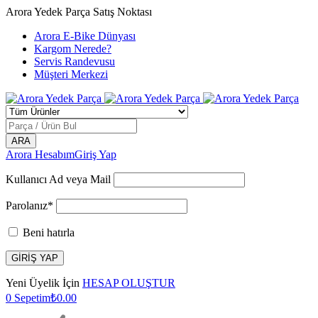
Arora Yedek Parça Satış Noktası
Arora E-Bike Dünyası
Kargom Nerede?
Servis Randevusu
Müşteri Merkezi
Arora Hesabım
Giriş Yap
Kullanıcı Ad veya Mail
Parolanız*
Beni hatırla
Yeni Üyelik İçin
HESAP OLUŞTUR
0
Sepetim
₺
0.00