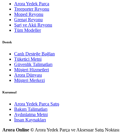
Arora Yedek Parça
Treeporter Reyonu
Moped Reyonu
Grenaj Reyonu
Şarj ve Akü Reyonu
Tüm Modeller
Destek
Canlı Desteğe Bağlan
Tüketici Metni
Güvenlik Talimatları
Müşteri Hizmetleri
Arora Dünyası
Müşteri Merkezi
Kurumsal
Arora Yedek Parça Satış
Bakım Talimatları
Aydınlatma Metni
İnsan Kaynakları
Arora Online ©
Arora Yedek Parça ve Aksesuar Satış Noktası