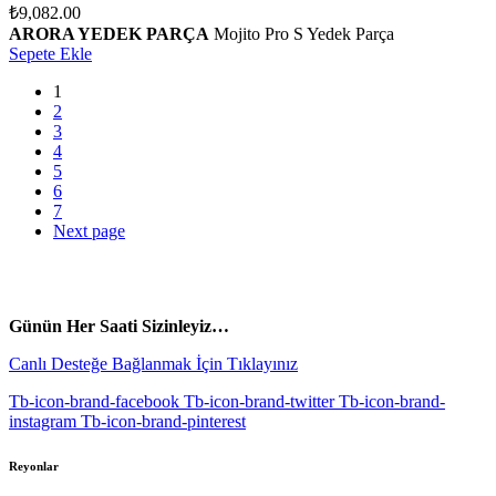
₺
9,082.00
ARORA YEDEK PARÇA
Mojito Pro S Yedek Parça
Sepete Ekle
1
2
3
4
5
6
7
Next page
vespa yedek parça
ARORA YEDEK PARÇA
Günün Her Saati Sizinleyiz…
Canlı Desteğe Bağlanmak İçin Tıklayınız
Tb-icon-brand-facebook
Tb-icon-brand-twitter
Tb-icon-brand-
instagram
Tb-icon-brand-pinterest
Reyonlar