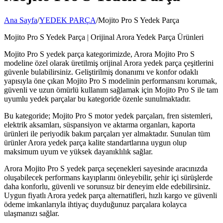
Ana Sayfa
/
YEDEK PARÇA
/
Mojito Pro S Yedek Parça
Mojito Pro S Yedek Parça | Orijinal Arora Yedek Parça Ürünleri
Mojito Pro S yedek parça kategorimizde, Arora Mojito Pro S
modeline özel olarak üretilmiş orijinal Arora yedek parça çeşitlerini
güvenle bulabilirsiniz. Geliştirilmiş donanımı ve konfor odaklı
yapısıyla öne çıkan Mojito Pro S modelinin performansını korumak,
güvenli ve uzun ömürlü kullanım sağlamak için Mojito Pro S ile tam
uyumlu yedek parçalar bu kategoride özenle sunulmaktadır.
Bu kategoride; Mojito Pro S motor yedek parçaları, fren sistemleri,
elektrik aksamları, süspansiyon ve aktarma organları, kaporta
ürünleri ile periyodik bakım parçaları yer almaktadır. Sunulan tüm
ürünler Arora yedek parça kalite standartlarına uygun olup
maksimum uyum ve yüksek dayanıklılık sağlar.
Arora Mojito Pro S yedek parça seçenekleri sayesinde aracınızda
oluşabilecek performans kayıplarını önleyebilir, şehir içi sürüşlerde
daha konforlu, güvenli ve sorunsuz bir deneyim elde edebilirsiniz.
Uygun fiyatlı Arora yedek parça alternatifleri, hızlı kargo ve güvenli
ödeme imkanlarıyla ihtiyaç duyduğunuz parçalara kolayca
ulaşmanızı sağlar.