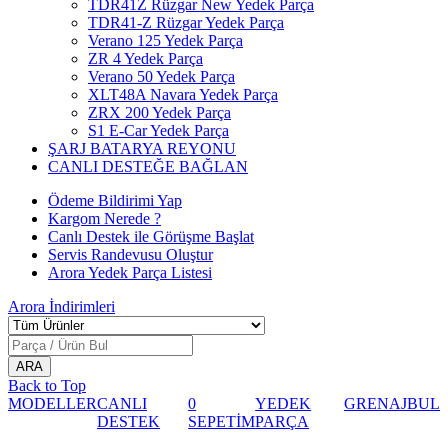
TDR41Z Rüzgar New Yedek Parça
TDR41-Z Rüzgar Yedek Parça
Verano 125 Yedek Parça
ZR 4 Yedek Parça
Verano 50 Yedek Parça
XLT48A Navara Yedek Parça
ZRX 200 Yedek Parça
S1 E-Car Yedek Parça
ŞARJ BATARYA REYONU
CANLI DESTEĞE BAĞLAN
Ödeme Bildirimi Yap
Kargom Nerede ?
Canlı Destek ile Görüşme Başlat
Servis Randevusu Oluştur
Arora Yedek Parça Listesi
Arora
İndirimleri
Back to Top
MODELLER
CANLI
0
YEDEK
GRENAJ
BUL
DESTEK
SEPETİM
PARÇA