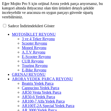
Eğer Mojito Pro S için orijinal Arora yedek parça arıyorsanız, bu
kategori altında ihtiyacınız olan tüm ürünleri detaylı şekilde
inceleyebilir ve aracınıza en uygun parçayı güvenle sipariş
verebilirsiniz.
Sadece İndirimdekileri Göster
MOTOSİKLET REYONU
3 ve 4 Teker Reyonu
Scooter Reyonu
Moped Reyonu
A.T.V Reyonu
E-Scooter Reyonu
CUB Reyonu
Touring Reyonu
E-Bike Reyonu
GRENAJ REYONU
ARORA YEDEK PARÇA REYONU
Beatrix Yedek Parça
Cappucino Yedek Parça
AR50 Vesta Yedek Parça
AR50-6 Yedek Parça
AR100-7 Alfa Yedek Parça
AR100T-2A Special Yedek Parça
AR 3000 Yedek Parça