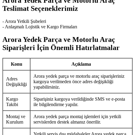
Arora Yedek Parça ve Motorlu Araç
Teslimat Seçeneklerimiz
- Arora Yetkili Şubeleri
- Anlaşmalı Lojistik ve Kargo Firmaları
Arora Yedek Parça ve Motorlu Araç
Siparişleri İçin Önemli Hatırlatmalar
Konu
Açıklama
Arora yedek parça ve motorlu araç siparişleriniz
Adres
kargoya verilmeden önce adres değişikliği
Değişikliği
yapabilirsiniz.
Kargo
Siparişiniz kargoya verildiğinde SMS ve e-posta
Takibi
ile bilgilendirme yapılır.
Montaj ve
Arora yedek parça montaj işlemleri için yetkili
Kurulum
servislerden destek almanız önerilir.
Yetkili servis dışı müdahaleler Arora yedek parça