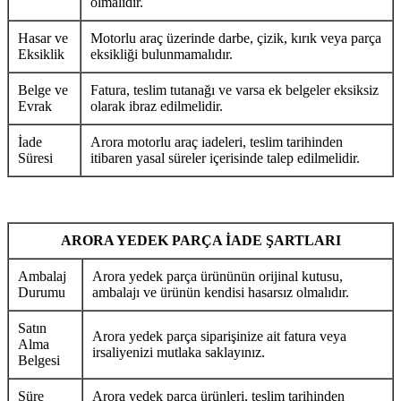
olmalıdır.
Hasar ve
Motorlu araç üzerinde darbe, çizik, kırık veya parça
Eksiklik
eksikliği bulunmamalıdır.
Belge ve
Fatura, teslim tutanağı ve varsa ek belgeler eksiksiz
Evrak
olarak ibraz edilmelidir.
İade
Arora motorlu araç iadeleri, teslim tarihinden
Süresi
itibaren yasal süreler içerisinde talep edilmelidir.
ARORA YEDEK PARÇA İADE ŞARTLARI
Ambalaj
Arora yedek parça ürününün orijinal kutusu,
Durumu
ambalajı ve ürünün kendisi hasarsız olmalıdır.
Satın
Arora yedek parça siparişinize ait fatura veya
Alma
irsaliyenizi mutlaka saklayınız.
Belgesi
Süre
Arora yedek parça ürünleri, teslim tarihinden