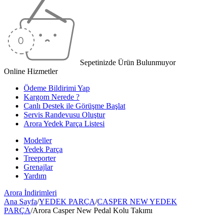
Sepetinizde Ürün Bulunmuyor
Online Hizmetler
Ödeme Bildirimi Yap
Kargom Nerede ?
Canlı Destek ile Görüşme Başlat
Servis Randevusu Oluştur
Arora Yedek Parça Listesi
Modeller
Yedek Parça
Treeporter
Grenajlar
Yardım
Arora
İndirimleri
Ana Sayfa
/
YEDEK PARÇA
/
CASPER NEW YEDEK
PARÇA
/
Arora Casper New Pedal Kolu Takımı