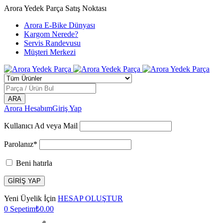
Arora Yedek Parça Satış Noktası
Arora E-Bike Dünyası
Kargom Nerede?
Servis Randevusu
Müşteri Merkezi
Arora Hesabım
Giriş Yap
Kullanıcı Ad veya Mail
Parolanız*
Beni hatırla
Yeni Üyelik İçin
HESAP OLUŞTUR
0
Sepetim
₺
0.00