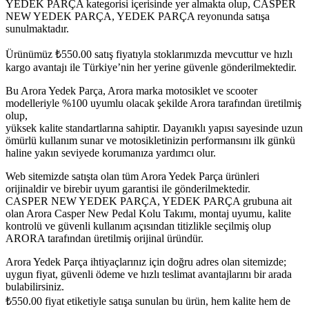
YEDEK PARÇA kategorisi içerisinde yer almakta olup, CASPER
NEW YEDEK PARÇA, YEDEK PARÇA reyonunda satışa
sunulmaktadır.
Ürünümüz
₺
550.00
satış fiyatıyla stoklarımızda mevcuttur ve hızlı
kargo avantajı ile Türkiye’nin her yerine güvenle gönderilmektedir.
Bu Arora Yedek Parça, Arora marka motosiklet ve scooter
modelleriyle %100 uyumlu olacak şekilde Arora tarafından üretilmiş
olup,
yüksek kalite standartlarına sahiptir. Dayanıklı yapısı sayesinde uzun
ömürlü kullanım sunar ve motosikletinizin performansını ilk günkü
haline yakın seviyede korumanıza yardımcı olur.
Web sitemizde satışta olan tüm Arora Yedek Parça ürünleri
orijinaldir ve birebir uyum garantisi ile gönderilmektedir.
CASPER NEW YEDEK PARÇA, YEDEK PARÇA grubuna ait
olan Arora Casper New Pedal Kolu Takımı, montaj uyumu, kalite
kontrolü ve güvenli kullanım açısından titizlikle seçilmiş olup
ARORA tarafından üretilmiş orijinal üründür.
Arora Yedek Parça ihtiyaçlarınız için doğru adres olan sitemizde;
uygun fiyat, güvenli ödeme ve hızlı teslimat avantajlarını bir arada
bulabilirsiniz.
₺
550.00
fiyat etiketiyle satışa sunulan bu ürün, hem kalite hem de