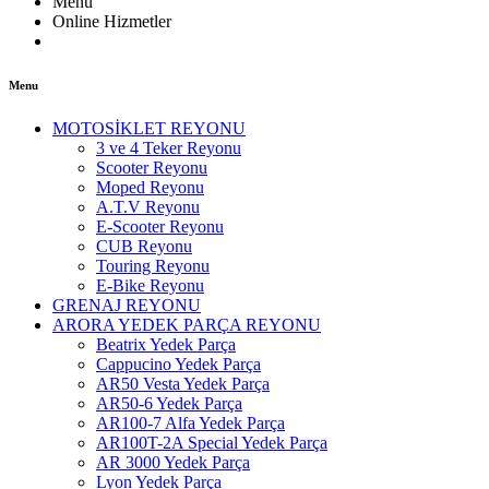
Menu
Online Hizmetler
Menu
MOTOSİKLET REYONU
3 ve 4 Teker Reyonu
Scooter Reyonu
Moped Reyonu
A.T.V Reyonu
E-Scooter Reyonu
CUB Reyonu
Touring Reyonu
E-Bike Reyonu
GRENAJ REYONU
ARORA YEDEK PARÇA REYONU
Beatrix Yedek Parça
Cappucino Yedek Parça
AR50 Vesta Yedek Parça
AR50-6 Yedek Parça
AR100-7 Alfa Yedek Parça
AR100T-2A Special Yedek Parça
AR 3000 Yedek Parça
Lyon Yedek Parça