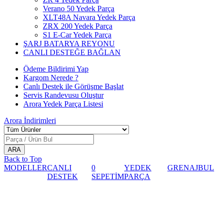
Verano 50 Yedek Parça
XLT48A Navara Yedek Parça
ZRX 200 Yedek Parça
S1 E-Car Yedek Parça
ŞARJ BATARYA REYONU
CANLI DESTEĞE BAĞLAN
Ödeme Bildirimi Yap
Kargom Nerede ?
Canlı Destek ile Görüşme Başlat
Servis Randevusu Oluştur
Arora Yedek Parça Listesi
Arora
İndirimleri
Back to Top
MODELLER
CANLI
0
YEDEK
GRENAJ
BUL
DESTEK
SEPETİM
PARÇA