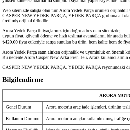
yüksek kalite standartlarına sahiptir. Dayanıklı yapısı sayesinde uzu
Web sitemizde satışta olan tüm Arora Yedek Parça ürünleri orijinaldir 
CASPER NEW YEDEK PARÇA, YEDEK PARÇA grubuna ait olan Arora Cas
üretilmiş orijinal üründür.
Arora Yedek Parça ihtiyaçlarınız için doğru adres olan sitemizde;
uygun fiyat, güvenli ödeme ve hızlı teslimat avantajlarını bir arada bula
₺
420.00
fiyat etiketiyle satışa sunulan bu ürün, hem kalite hem de fi
Arora Yedek Parça satın alırken orijinallik ve uyumluluk en önemli krit
Bu nedenle Arora Casper New Arka Fren Teli, Arora kullanıcılarının en
CASPER NEW YEDEK PARÇA, YEDEK PARÇA reyonundaki diğer Arora Y
Bilgilendirme
ARORA MOTO
Genel Durum
Arora motorlu araç iade işlemleri, ürünün tesli
Kullanım Durumu
Arora motorlu araçlar kullanılmamış, trafiğe ç