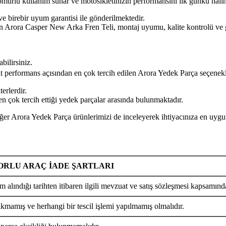
n ömürlü kullanım sunar ve motosikletinizin performansını ilk günkü hal
ve birebir uyum garantisi ile gönderilmektedir.
per New Arka Fren Teli, montaj uyumu, kalite kontrolü ve güvenl
bilirsiniz.
yat performans açısından en çok tercih edilen Arora Yedek Parça seçenekl
erlerdir.
 çok tercih ettiği yedek parçalar arasında bulunmaktadır.
edek Parça ürünlerimizi de inceleyerek ihtiyacınıza en uygun pa
RLU ARAÇ İADE ŞARTLARI
m alındığı tarihten itibaren ilgili mevzuat ve satış sözleşmesi kapsamında
ıkmamış ve herhangi bir tescil işlemi yapılmamış olmalıdır.