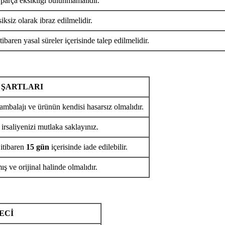
 parça eksikliği bulunmamalıdır.
iksiz olarak ibraz edilmelidir.
tibaren yasal süreler içerisinde talep edilmelidir.
 ŞARTLARI
ambalajı ve ürünün kendisi hasarsız olmalıdır.
 irsaliyenizi mutlaka saklayınız.
 itibaren
15 gün
içerisinde iade edilebilir.
ş ve orijinal halinde olmalıdır.
ECİ