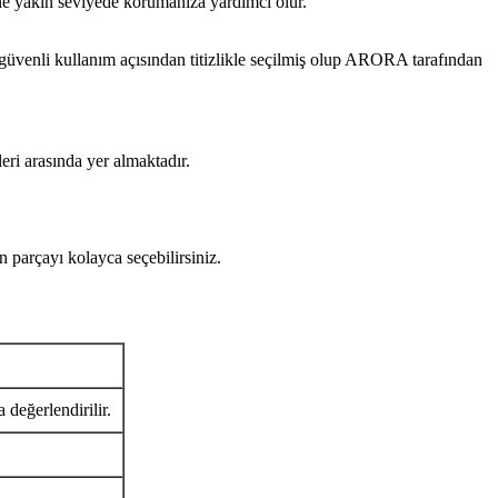
ine yakın seviyede korumanıza yardımcı olur.
i kullanım açısından titizlikle seçilmiş olup ARORA tarafından
eri arasında yer almaktadır.
rçayı kolayca seçebilirsiniz.
 değerlendirilir.