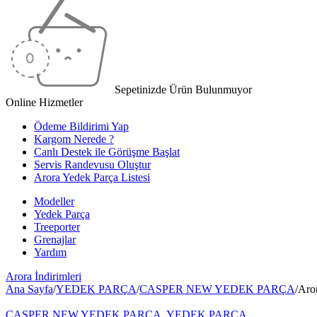
Sepetinizde Ürün Bulunmuyor
Online Hizmetler
Ödeme Bildirimi Yap
Kargom Nerede ?
Canlı Destek ile Görüşme Başlat
Servis Randevusu Oluştur
Arora Yedek Parça Listesi
Modeller
Yedek Parça
Treeporter
Grenajlar
Yardım
Arora
İndirimleri
Ana Sayfa
/
YEDEK PARÇA
/
CASPER NEW YEDEK PARÇA
/
Aro
CASPER NEW YEDEK PARÇA
,
YEDEK PARÇA