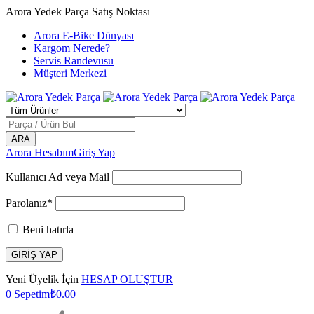
Arora Yedek Parça Satış Noktası
Arora E-Bike Dünyası
Kargom Nerede?
Servis Randevusu
Müşteri Merkezi
Arora Hesabım
Giriş Yap
Kullanıcı Ad veya Mail
Parolanız*
Beni hatırla
Yeni Üyelik İçin
HESAP OLUŞTUR
0
Sepetim
₺
0.00