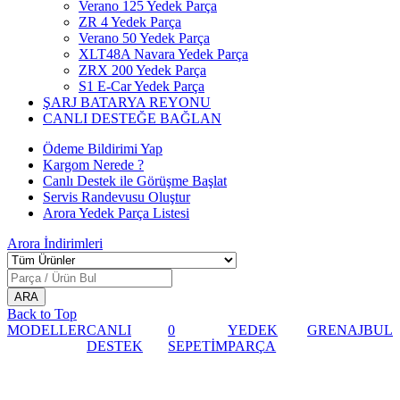
Verano 125 Yedek Parça
ZR 4 Yedek Parça
Verano 50 Yedek Parça
XLT48A Navara Yedek Parça
ZRX 200 Yedek Parça
S1 E-Car Yedek Parça
ŞARJ BATARYA REYONU
CANLI DESTEĞE BAĞLAN
Ödeme Bildirimi Yap
Kargom Nerede ?
Canlı Destek ile Görüşme Başlat
Servis Randevusu Oluştur
Arora Yedek Parça Listesi
Arora
İndirimleri
Back to Top
MODELLER
CANLI
0
YEDEK
GRENAJ
BUL
DESTEK
SEPETİM
PARÇA