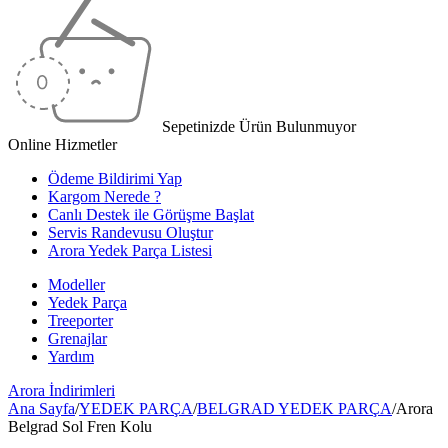
Sepetinizde Ürün Bulunmuyor
Online Hizmetler
Ödeme Bildirimi Yap
Kargom Nerede ?
Canlı Destek ile Görüşme Başlat
Servis Randevusu Oluştur
Arora Yedek Parça Listesi
Modeller
Yedek Parça
Treeporter
Grenajlar
Yardım
Arora
İndirimleri
Ana Sayfa
/
YEDEK PARÇA
/
BELGRAD YEDEK PARÇA
/
Arora
Belgrad Sol Fren Kolu