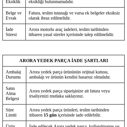
Eksiklik
eksikliği bulunmamalıdır.
Belge ve
Fatura, teslim tutanağı ve varsa ek belgeler eksiksiz
Evrak
olarak ibraz edilmelidir.
İade
Arora motorlu araç iadeleri, teslim tarihinden
Süresi
itibaren yasal süreler içerisinde talep edilmelidir.
ARORA YEDEK PARÇA İADE ŞARTLARI
Ambalaj
Arora yedek parça ürününün orijinal kutusu,
Durumu
ambalajı ve ürünün kendisi hasarsız olmalıdır.
Satın
Arora yedek parça siparişinize ait fatura veya
Alma
irsaliyenizi mutlaka saklayınız.
Belgesi
Süre
Arora yedek parça ürünleri, teslim tarihinden
Limiti
itibaren
15 gün
içerisinde iade edilebilir.
Ürün
İade edilecek Arora yedek parça, kullanılmamış ve