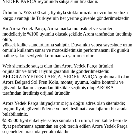
YEDEK PARÇA reyonunda satışa sunulmaktadır.
Ürünümüz
₺
585.00
satış fiyatıyla stoklarımızda mevcuttur ve hızlı
kargo avantajı ile Türkiye’nin her yerine güvenle gönderilmektedir.
Bu Arora Yedek Parça, Arora marka motosiklet ve scooter
modelleriyle %100 uyumlu olacak şekilde Arora tarafından üretilmiş
olup,
yüksek kalite standartlarına sahiptir. Dayanıklı yapısı sayesinde uzun
ömürlü kullanım sunar ve motosikletinizin performansını ilk günkü
haline yakın seviyede korumanıza yardımcı olur.
Web sitemizde satışta olan tüm Arora Yedek Parça ürünleri
orijinaldir ve birebir uyum garantisi ile gönderilmektedir.
BELGRAD YEDEK PARÇA, YEDEK PARÇA grubuna ait olan
Arora Belgrad Sol Fren Kolu, montaj uyumu, kalite kontrolü ve
güvenli kullanım açısından titizlikle seçilmiş olup ARORA
tarafından üretilmiş orijinal üründür.
Arora Yedek Parça ihtiyaçlarınız için doğru adres olan sitemizde;
uygun fiyat, güvenli ödeme ve hızlı teslimat avantajlarını bir arada
bulabilirsiniz.
₺
585.00
fiyat etiketiyle satışa sunulan bu ürün, hem kalite hem de
fiyat performans açısından en çok tercih edilen Arora Yedek Parça
seçenekleri arasında yer almaktadır.