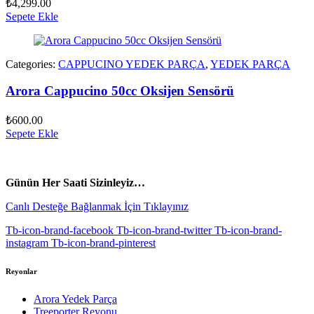
₺
4,299.00
Sepete Ekle
Categories:
CAPPUCINO YEDEK PARÇA
,
YEDEK PARÇA
Arora Cappucino 50cc Oksijen Sensörü
₺
600.00
Sepete Ekle
vespa yedek parça
ARORA YEDEK PARÇA
Günün Her Saati Sizinleyiz…
Canlı Desteğe Bağlanmak İçin Tıklayınız
Tb-icon-brand-facebook
Tb-icon-brand-twitter
Tb-icon-brand-
instagram
Tb-icon-brand-pinterest
Reyonlar
Arora Yedek Parça
Treeporter Reyonu