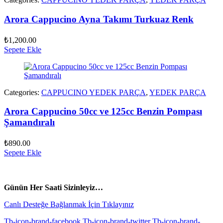
Arora Cappucino Ayna Takımı Turkuaz Renk
₺
1,200.00
Sepete Ekle
Categories:
CAPPUCINO YEDEK PARÇA
,
YEDEK PARÇA
Arora Cappucino 50cc ve 125cc Benzin Pompası
Şamandıralı
₺
890.00
Sepete Ekle
vespa yedek parça
ARORA YEDEK PARÇA
Günün Her Saati Sizinleyiz…
Canlı Desteğe Bağlanmak İçin Tıklayınız
Tb-icon-brand-facebook
Tb-icon-brand-twitter
Tb-icon-brand-