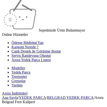
Sepetinizde Ürün Bulunmuyor
Online Hizmetler
Ödeme Bildirimi Yap
Kargom Nerede ?
Canlı Destek ile Görüşme Başlat
Servis Randevusu Oluştur
Arora Yedek Parça Listesi
Modeller
Yedek Parça
Treeporter
Grenajlar
Yardım
Arora
İndirimleri
Ana Sayfa
/
YEDEK PARÇA
/
BELGRAD YEDEK PARÇA
/
Arora
Belgrad Fren Kaliperi