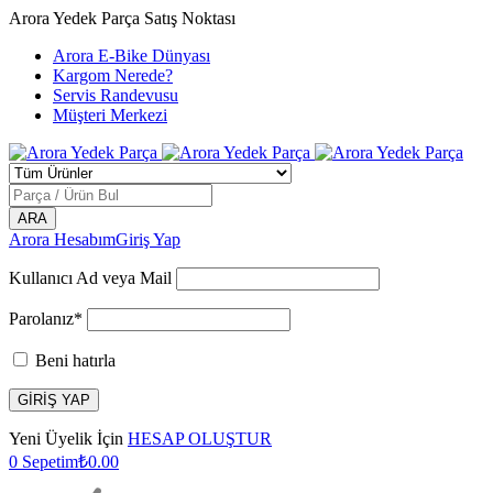
Arora Yedek Parça Satış Noktası
Arora E-Bike Dünyası
Kargom Nerede?
Servis Randevusu
Müşteri Merkezi
Arora Hesabım
Giriş Yap
Kullanıcı Ad veya Mail
Parolanız*
Beni hatırla
Yeni Üyelik İçin
HESAP OLUŞTUR
0
Sepetim
₺
0.00