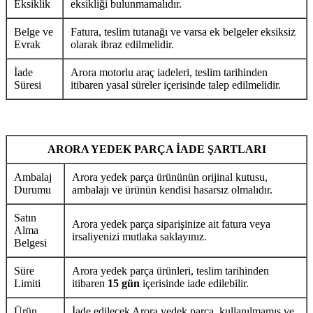
Eksiklik
eksikliği bulunmamalıdır.
Belge ve
Fatura, teslim tutanağı ve varsa ek belgeler eksiksiz
Evrak
olarak ibraz edilmelidir.
İade
Arora motorlu araç iadeleri, teslim tarihinden
Süresi
itibaren yasal süreler içerisinde talep edilmelidir.
ARORA YEDEK PARÇA İADE ŞARTLARI
Ambalaj
Arora yedek parça ürününün orijinal kutusu,
Durumu
ambalajı ve ürünün kendisi hasarsız olmalıdır.
Satın
Arora yedek parça siparişinize ait fatura veya
Alma
irsaliyenizi mutlaka saklayınız.
Belgesi
Süre
Arora yedek parça ürünleri, teslim tarihinden
Limiti
itibaren
15 gün
içerisinde iade edilebilir.
Ürün
İade edilecek Arora yedek parça, kullanılmamış ve