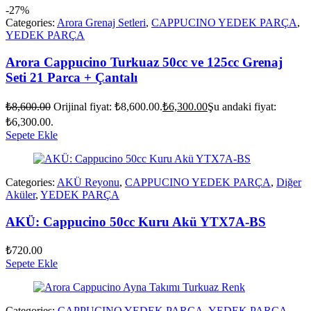
-27%
Categories:
Arora Grenaj Setleri
,
CAPPUCINO YEDEK PARÇA
,
YEDEK PARÇA
Arora Cappucino Turkuaz 50cc ve 125cc Grenaj
Seti 21 Parca + Çantalı
₺
8,600.00
Orijinal fiyat: ₺8,600.00.
₺
6,300.00
Şu andaki fiyat:
₺6,300.00.
Sepete Ekle
Categories:
AKÜ Reyonu
,
CAPPUCINO YEDEK PARÇA
,
Diğer
Aküler
,
YEDEK PARÇA
AKÜ: Cappucino 50cc Kuru Akü YTX7A-BS
₺
720.00
Sepete Ekle
Categories:
CAPPUCINO YEDEK PARÇA
,
YEDEK PARÇA