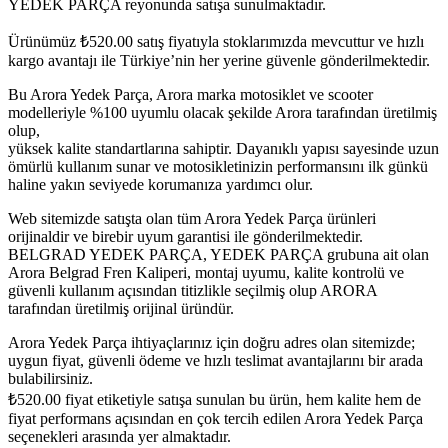
YEDEK PARÇA reyonunda satışa sunulmaktadır.
Ürünümüz
₺
520.00
satış fiyatıyla stoklarımızda mevcuttur ve hızlı
kargo avantajı ile Türkiye’nin her yerine güvenle gönderilmektedir.
Bu Arora Yedek Parça, Arora marka motosiklet ve scooter
modelleriyle %100 uyumlu olacak şekilde Arora tarafından üretilmiş
olup,
yüksek kalite standartlarına sahiptir. Dayanıklı yapısı sayesinde uzun
ömürlü kullanım sunar ve motosikletinizin performansını ilk günkü
haline yakın seviyede korumanıza yardımcı olur.
Web sitemizde satışta olan tüm Arora Yedek Parça ürünleri
orijinaldir ve birebir uyum garantisi ile gönderilmektedir.
BELGRAD YEDEK PARÇA, YEDEK PARÇA grubuna ait olan
Arora Belgrad Fren Kaliperi, montaj uyumu, kalite kontrolü ve
güvenli kullanım açısından titizlikle seçilmiş olup ARORA
tarafından üretilmiş orijinal üründür.
Arora Yedek Parça ihtiyaçlarınız için doğru adres olan sitemizde;
uygun fiyat, güvenli ödeme ve hızlı teslimat avantajlarını bir arada
bulabilirsiniz.
₺
520.00
fiyat etiketiyle satışa sunulan bu ürün, hem kalite hem de
fiyat performans açısından en çok tercih edilen Arora Yedek Parça
seçenekleri arasında yer almaktadır.