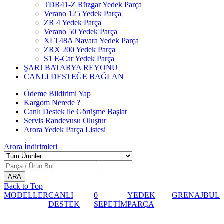
TDR41-Z Rüzgar Yedek Parça
Verano 125 Yedek Parça
ZR 4 Yedek Parça
Verano 50 Yedek Parça
XLT48A Navara Yedek Parça
ZRX 200 Yedek Parça
S1 E-Car Yedek Parça
ŞARJ BATARYA REYONU
CANLI DESTEĞE BAĞLAN
Ödeme Bildirimi Yap
Kargom Nerede ?
Canlı Destek ile Görüşme Başlat
Servis Randevusu Oluştur
Arora Yedek Parça Listesi
Arora
İndirimleri
Back to Top
MODELLER
CANLI
0
YEDEK
GRENAJ
BUL
DESTEK
SEPETİM
PARÇA