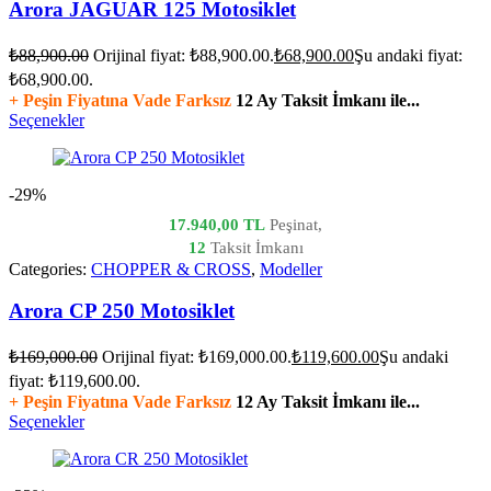
Arora JAGUAR 125 Motosiklet
₺
88,900.00
Orijinal fiyat: ₺88,900.00.
₺
68,900.00
Şu andaki fiyat:
₺68,900.00.
+ Peşin Fiyatına Vade Farksız
12 Ay Taksit İmkanı ile...
Seçenekler
-29%
17.940,00 TL
Peşinat,
12
Taksit İmkanı
Categories:
CHOPPER & CROSS
,
Modeller
Arora CP 250 Motosiklet
₺
169,000.00
Orijinal fiyat: ₺169,000.00.
₺
119,600.00
Şu andaki
fiyat: ₺119,600.00.
+ Peşin Fiyatına Vade Farksız
12 Ay Taksit İmkanı ile...
Seçenekler