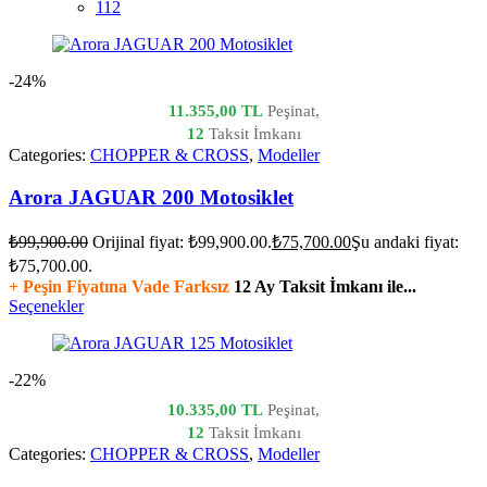
112
-24%
11.355,00 TL
Peşinat,
12
Taksit İmkanı
Categories:
CHOPPER & CROSS
,
Modeller
Arora JAGUAR 200 Motosiklet
₺
99,900.00
Orijinal fiyat: ₺99,900.00.
₺
75,700.00
Şu andaki fiyat:
₺75,700.00.
+ Peşin Fiyatına Vade Farksız
12 Ay Taksit İmkanı ile...
Seçenekler
-22%
10.335,00 TL
Peşinat,
12
Taksit İmkanı
Categories:
CHOPPER & CROSS
,
Modeller