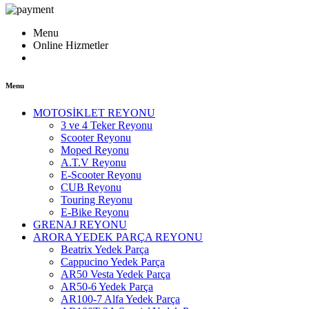
Menu
Online Hizmetler
Menu
MOTOSİKLET REYONU
3 ve 4 Teker Reyonu
Scooter Reyonu
Moped Reyonu
A.T.V Reyonu
E-Scooter Reyonu
CUB Reyonu
Touring Reyonu
E-Bike Reyonu
GRENAJ REYONU
ARORA YEDEK PARÇA REYONU
Beatrix Yedek Parça
Cappucino Yedek Parça
AR50 Vesta Yedek Parça
AR50-6 Yedek Parça
AR100-7 Alfa Yedek Parça