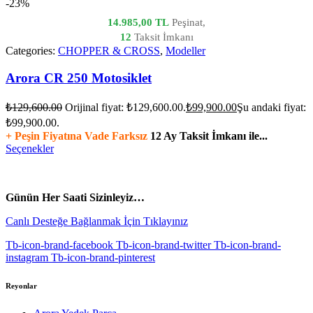
-23%
14.985,00 TL
Peşinat,
12
Taksit İmkanı
Categories:
CHOPPER & CROSS
,
Modeller
Arora CR 250 Motosiklet
₺
129,600.00
Orijinal fiyat: ₺129,600.00.
₺
99,900.00
Şu andaki fiyat:
₺99,900.00.
+ Peşin Fiyatına Vade Farksız
12 Ay Taksit İmkanı ile...
Seçenekler
vespa yedek parça
ARORA YEDEK PARÇA
Günün Her Saati Sizinleyiz…
Canlı Desteğe Bağlanmak İçin Tıklayınız
Tb-icon-brand-facebook
Tb-icon-brand-twitter
Tb-icon-brand-
instagram
Tb-icon-brand-pinterest
Reyonlar