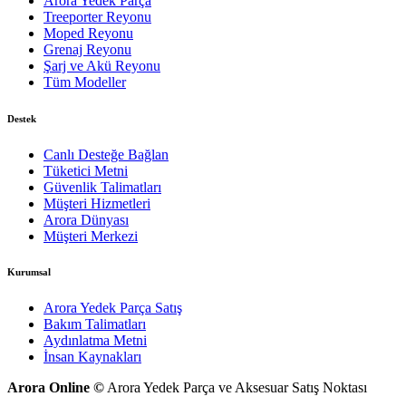
Arora Yedek Parça
Treeporter Reyonu
Moped Reyonu
Grenaj Reyonu
Şarj ve Akü Reyonu
Tüm Modeller
Destek
Canlı Desteğe Bağlan
Tüketici Metni
Güvenlik Talimatları
Müşteri Hizmetleri
Arora Dünyası
Müşteri Merkezi
Kurumsal
Arora Yedek Parça Satış
Bakım Talimatları
Aydınlatma Metni
İnsan Kaynakları
Arora Online ©
Arora Yedek Parça ve Aksesuar Satış Noktası