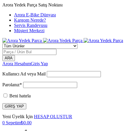
Arora Yedek Parça Satış Noktası
Arora E-Bike Dünyası
Kargom Nerede?
Servis Randevusu
Müşteri Merkezi
Arora Hesabım
Giriş Yap
Kullanıcı Ad veya Mail
Parolanız*
Beni hatırla
Yeni Üyelik İçin
HESAP OLUŞTUR
0
Sepetim
₺
0.00