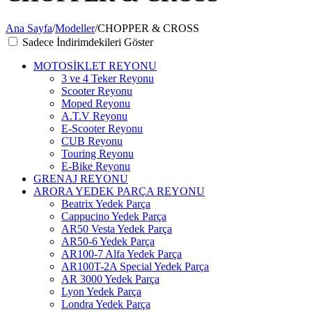
Ana Sayfa
/
Modeller
/
CHOPPER & CROSS
Sadece İndirimdekileri Göster
MOTOSİKLET REYONU
3 ve 4 Teker Reyonu
Scooter Reyonu
Moped Reyonu
A.T.V Reyonu
E-Scooter Reyonu
CUB Reyonu
Touring Reyonu
E-Bike Reyonu
GRENAJ REYONU
ARORA YEDEK PARÇA REYONU
Beatrix Yedek Parça
Cappucino Yedek Parça
AR50 Vesta Yedek Parça
AR50-6 Yedek Parça
AR100-7 Alfa Yedek Parça
AR100T-2A Special Yedek Parça
AR 3000 Yedek Parça
Lyon Yedek Parça
Londra Yedek Parça