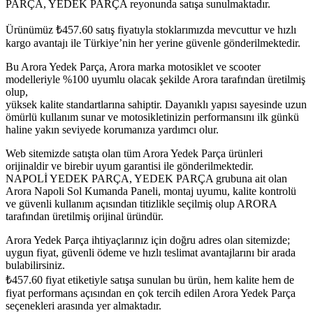
PARÇA, YEDEK PARÇA reyonunda satışa sunulmaktadır.
Ürünümüz
₺
457.60
satış fiyatıyla stoklarımızda mevcuttur ve hızlı
kargo avantajı ile Türkiye’nin her yerine güvenle gönderilmektedir.
Bu Arora Yedek Parça, Arora marka motosiklet ve scooter
modelleriyle %100 uyumlu olacak şekilde Arora tarafından üretilmiş
olup,
yüksek kalite standartlarına sahiptir. Dayanıklı yapısı sayesinde uzun
ömürlü kullanım sunar ve motosikletinizin performansını ilk günkü
haline yakın seviyede korumanıza yardımcı olur.
Web sitemizde satışta olan tüm Arora Yedek Parça ürünleri
orijinaldir ve birebir uyum garantisi ile gönderilmektedir.
NAPOLİ YEDEK PARÇA, YEDEK PARÇA grubuna ait olan
Arora Napoli Sol Kumanda Paneli, montaj uyumu, kalite kontrolü
ve güvenli kullanım açısından titizlikle seçilmiş olup ARORA
tarafından üretilmiş orijinal üründür.
Arora Yedek Parça ihtiyaçlarınız için doğru adres olan sitemizde;
uygun fiyat, güvenli ödeme ve hızlı teslimat avantajlarını bir arada
bulabilirsiniz.
₺
457.60
fiyat etiketiyle satışa sunulan bu ürün, hem kalite hem de
fiyat performans açısından en çok tercih edilen Arora Yedek Parça
seçenekleri arasında yer almaktadır.