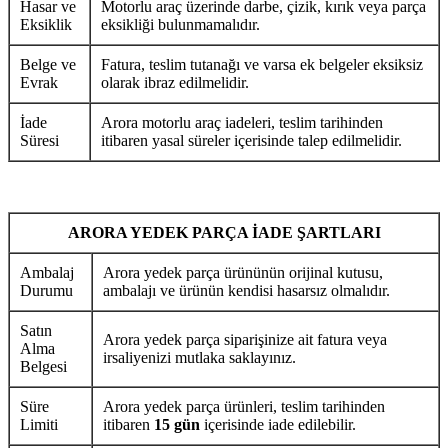
Hasar ve
Motorlu araç üzerinde darbe, çizik, kırık veya parça
Eksiklik
eksikliği bulunmamalıdır.
Belge ve
Fatura, teslim tutanağı ve varsa ek belgeler eksiksiz
Evrak
olarak ibraz edilmelidir.
İade
Arora motorlu araç iadeleri, teslim tarihinden
Süresi
itibaren yasal süreler içerisinde talep edilmelidir.
ARORA YEDEK PARÇA İADE ŞARTLARI
Ambalaj
Arora yedek parça ürününün orijinal kutusu,
Durumu
ambalajı ve ürünün kendisi hasarsız olmalıdır.
Satın
Arora yedek parça siparişinize ait fatura veya
Alma
irsaliyenizi mutlaka saklayınız.
Belgesi
Süre
Arora yedek parça ürünleri, teslim tarihinden
Limiti
itibaren
15 gün
içerisinde iade edilebilir.