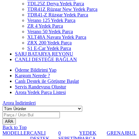
TDL25Z Derya Yedek Parça
TDR41Z Rüzgar New Yedek Parça
TDR41-Z Rüzgar Yedek Parça
Verano 125 Yedek Parça
ZR 4 Yedek Parça
Verano 50 Yedek Parça
XLT48A Navara Yedek Parça
ZRX 200 Yedek Parça
S1 E-Car Yedek Parça
ŞARJ BATARYA REYONU
CANLI DESTEĞE BAĞLAN
Ödeme Bildirimi Yap
Kargom Nerede ?
Canlı Destek ile Görüşme Başlat
Servis Randevusu Oluştur
Arora Yedek Parça Listesi
Arora
İndirimleri
Back to Top
MODELLER
CANLI
0
YEDEK
GRENAJ
BUL
DESTEK
SEPETİM
PARÇA