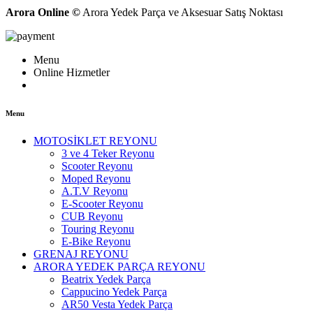
Arora Online ©
Arora Yedek Parça ve Aksesuar Satış Noktası
Menu
Online Hizmetler
Menu
MOTOSİKLET REYONU
3 ve 4 Teker Reyonu
Scooter Reyonu
Moped Reyonu
A.T.V Reyonu
E-Scooter Reyonu
CUB Reyonu
Touring Reyonu
E-Bike Reyonu
GRENAJ REYONU
ARORA YEDEK PARÇA REYONU
Beatrix Yedek Parça
Cappucino Yedek Parça
AR50 Vesta Yedek Parça