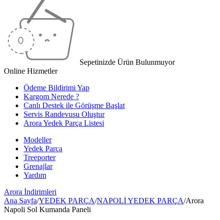
Sepetinizde Ürün Bulunmuyor
Online Hizmetler
Ödeme Bildirimi Yap
Kargom Nerede ?
Canlı Destek ile Görüşme Başlat
Servis Randevusu Oluştur
Arora Yedek Parça Listesi
Modeller
Yedek Parça
Treeporter
Grenajlar
Yardım
Arora
İndirimleri
Ana Sayfa
/
YEDEK PARÇA
/
NAPOLİ YEDEK PARÇA
/
Arora
Napoli Sol Kumanda Paneli