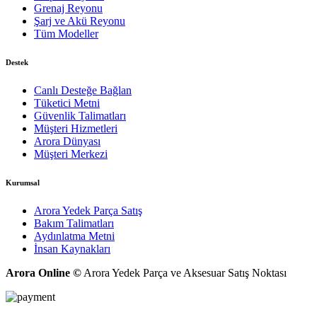
Grenaj Reyonu
Şarj ve Akü Reyonu
Tüm Modeller
Destek
Canlı Desteğe Bağlan
Tüketici Metni
Güvenlik Talimatları
Müşteri Hizmetleri
Arora Dünyası
Müşteri Merkezi
Kurumsal
Arora Yedek Parça Satış
Bakım Talimatları
Aydınlatma Metni
İnsan Kaynakları
Arora Online ©
Arora Yedek Parça ve Aksesuar Satış Noktası