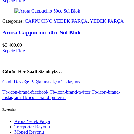
Sepete Ekle
Categories:
CAPPUCINO YEDEK PARÇA
,
YEDEK PARÇA
Arora Cappucino 50cc Sol Blok
₺
3,460.00
Sepete Ekle
vespa yedek parça
ARORA YEDEK PARÇA
Günün Her Saati Sizinleyiz…
Canlı Desteğe Bağlanmak İçin Tıklayınız
Tb-icon-brand-facebook
Tb-icon-brand-twitter
Tb-icon-brand-
instagram
Tb-icon-brand-pinterest
Reyonlar
Arora Yedek Parça
Treeporter Reyonu
Moped Reyonu