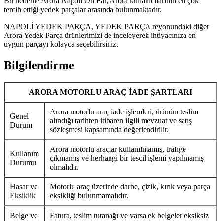
Bu nedenle Arora Napoli Ön Far, Arora kullanıcılarının en çok
tercih ettiği yedek parçalar arasında bulunmaktadır.
NAPOLİ YEDEK PARÇA, YEDEK PARÇA reyonundaki diğer
Arora Yedek Parça ürünlerimizi de inceleyerek ihtiyacınıza en
uygun parçayı kolayca seçebilirsiniz.
Bilgilendirme
ARORA MOTORLU ARAÇ İADE ŞARTLARI
Arora motorlu araç iade işlemleri, ürünün teslim
Genel
alındığı tarihten itibaren ilgili mevzuat ve satış
Durum
sözleşmesi kapsamında değerlendirilir.
Arora motorlu araçlar kullanılmamış, trafiğe
Kullanım
çıkmamış ve herhangi bir tescil işlemi yapılmamış
Durumu
olmalıdır.
Hasar ve
Motorlu araç üzerinde darbe, çizik, kırık veya parça
Eksiklik
eksikliği bulunmamalıdır.
Belge ve
Fatura, teslim tutanağı ve varsa ek belgeler eksiksiz