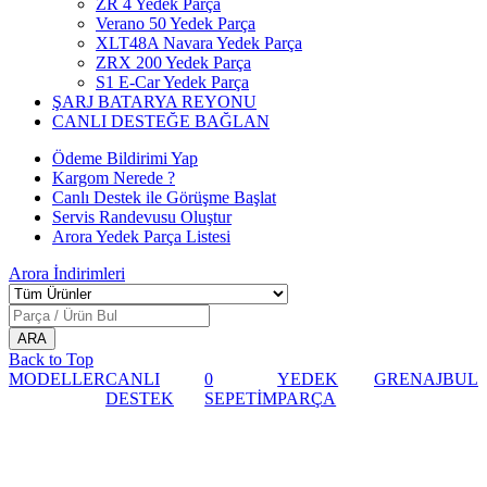
ZR 4 Yedek Parça
Verano 50 Yedek Parça
XLT48A Navara Yedek Parça
ZRX 200 Yedek Parça
S1 E-Car Yedek Parça
ŞARJ BATARYA REYONU
CANLI DESTEĞE BAĞLAN
Ödeme Bildirimi Yap
Kargom Nerede ?
Canlı Destek ile Görüşme Başlat
Servis Randevusu Oluştur
Arora Yedek Parça Listesi
Arora
İndirimleri
Back to Top
MODELLER
CANLI
0
YEDEK
GRENAJ
BUL
DESTEK
SEPETİM
PARÇA