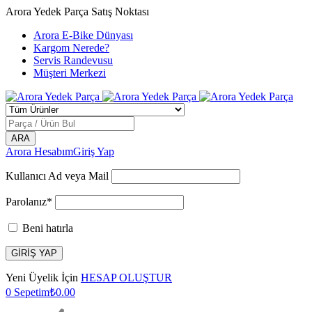
Arora Yedek Parça Satış Noktası
Arora E-Bike Dünyası
Kargom Nerede?
Servis Randevusu
Müşteri Merkezi
Arora Hesabım
Giriş Yap
Kullanıcı Ad veya Mail
Parolanız*
Beni hatırla
Yeni Üyelik İçin
HESAP OLUŞTUR
0
Sepetim
₺
0.00