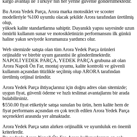
kargo avantajı ile Türkiye’nin her yerine güvenle gönderilmektedir.
Bu Arora Yedek Parça, Arora marka motosiklet ve scooter
modelleriyle %100 uyumlu olacak şekilde Arora tarafından üretilmiş
olup,
yüksek kalite standartlarına sahiptir. Dayanıklı yapısı sayesinde uzun
ömürlü kullanım sunar ve motosikletinizin performansını ilk günkü
haline yakın seviyede korumanıza yardımcı olur.
Web sitemizde satışta olan tüm Arora Yedek Parça ürünleri
orijinaldir ve birebir uyum garantisi ile gönderilmektedir.
NAPOLİ YEDEK PARÇA, YEDEK PARÇA grubuna ait olan
Arora Napoli Ön Far, montaj uyumu, kalite kontrolü ve güvenli
kullanım açısından titizlikle seçilmiş olup ARORA tarafından
üretilmiş orijinal üründür.
Arora Yedek Parça ihtiyaçlarınız için doğru adres olan sitemizde;
uygun fiyat, güvenli ödeme ve hızlı teslimat avantajlarını bir arada
bulabilirsiniz.
₺
550.00
fiyat etiketiyle satışa sunulan bu ürün, hem kalite hem de
fiyat performans açısından en çok tercih edilen Arora Yedek Parça
seçenekleri arasında yer almaktadır.
Arora Yedek Parça satın alırken orijinallik ve uyumluluk en önemli
kriterlerdir.