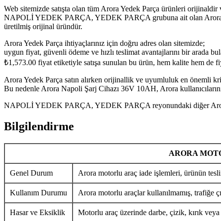
Web sitemizde satışta olan tüm Arora Yedek Parça ürünleri orijinaldir 
NAPOLİ YEDEK PARÇA, YEDEK PARÇA grubuna ait olan Arora Napoli 
üretilmiş orijinal üründür.
Arora Yedek Parça ihtiyaçlarınız için doğru adres olan sitemizde;
uygun fiyat, güvenli ödeme ve hızlı teslimat avantajlarını bir arada bula
₺
1,573.00
fiyat etiketiyle satışa sunulan bu ürün, hem kalite hem de f
Arora Yedek Parça satın alırken orijinallik ve uyumluluk en önemli krit
Bu nedenle Arora Napoli Şarj Cihazı 36V 10AH, Arora kullanıcılarının
NAPOLİ YEDEK PARÇA, YEDEK PARÇA reyonundaki diğer Arora Yedek 
Bilgilendirme
ARORA MOTO
Genel Durum
Arora motorlu araç iade işlemleri, ürünün tesli
Kullanım Durumu
Arora motorlu araçlar kullanılmamış, trafiğe ç
Hasar ve Eksiklik
Motorlu araç üzerinde darbe, çizik, kırık veya