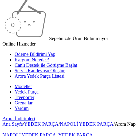
Sepetinizde Ürün Bulunmuyor
Online Hizmetler
Ödeme Bildirimi Yap
Kargom Nerede ?
Canlı Destek ile Görüşme Başlat
Servis Randevusu Oluştur
Arora Yedek Parça Listesi
Modeller
Yedek Parça
Treeporter
Grenajlar
Yardım
Arora
İndirimleri
Ana Sayfa
/
YEDEK PARÇA
/
NAPOLİ YEDEK PARÇA
/
Arora Nap
NAPOLİ YEDEK PARÇA
,
YEDEK PARÇA