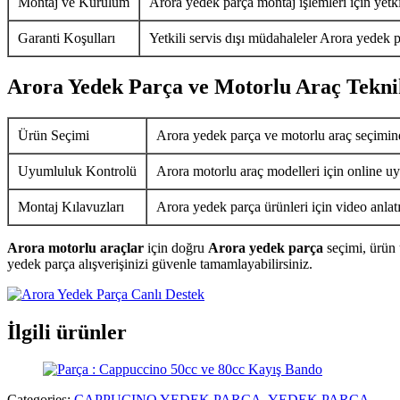
Montaj ve Kurulum
Arora yedek parça montaj işlemleri için yetkil
Garanti Koşulları
Yetkili servis dışı müdahaleler Arora yedek p
Arora Yedek Parça ve Motorlu Araç Tekni
Ürün Seçimi
Arora yedek parça ve motorlu araç seçimin
Uyumluluk Kontrolü
Arora motorlu araç modelleri için online uy
Montaj Kılavuzları
Arora yedek parça ürünleri için video anlat
Arora motorlu araçlar
için doğru
Arora yedek parça
seçimi, ürün 
yedek parça alışverişinizi güvenle tamamlayabilirsiniz.
İlgili ürünler
Categories:
CAPPUCINO YEDEK PARÇA
,
YEDEK PARÇA