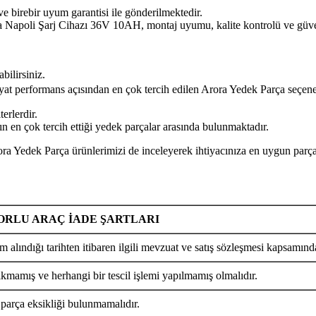
ve birebir uyum garantisi ile gönderilmektedir.
Şarj Cihazı 36V 10AH, montaj uyumu, kalite kontrolü ve güvenli k
bilirsiniz.
iyat performans açısından en çok tercih edilen Arora Yedek Parça seçene
erlerdir.
 en çok tercih ettiği yedek parçalar arasında bulunmaktadır.
Parça ürünlerimizi de inceleyerek ihtiyacınıza en uygun parçayı 
RLU ARAÇ İADE ŞARTLARI
m alındığı tarihten itibaren ilgili mevzuat ve satış sözleşmesi kapsamında
ıkmamış ve herhangi bir tescil işlemi yapılmamış olmalıdır.
 parça eksikliği bulunmamalıdır.