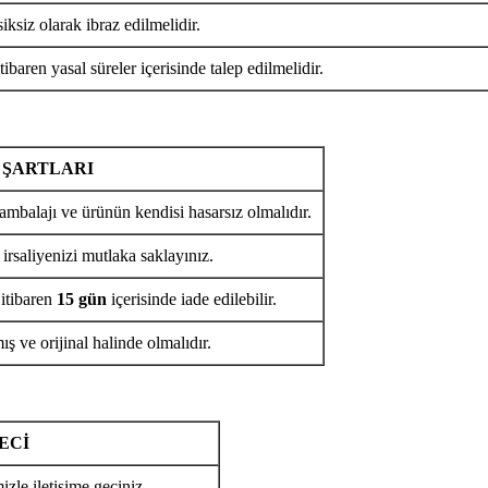
iksiz olarak ibraz edilmelidir.
tibaren yasal süreler içerisinde talep edilmelidir.
 ŞARTLARI
ambalajı ve ürünün kendisi hasarsız olmalıdır.
 irsaliyenizi mutlaka saklayınız.
 itibaren
15 gün
içerisinde iade edilebilir.
ş ve orijinal halinde olmalıdır.
ECİ
izle iletişime geçiniz.