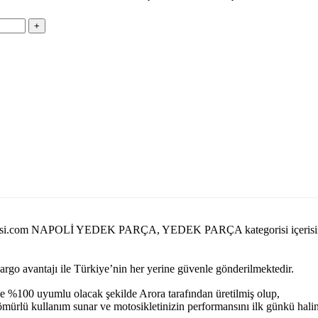
edekparcasi.com NAPOLİ YEDEK PARÇA, YEDEK PARÇA kategorisi i
kargo avantajı ile Türkiye’nin her yerine güvenle gönderilmektedir.
e %100 uyumlu olacak şekilde Arora tarafından üretilmiş olup,
n ömürlü kullanım sunar ve motosikletinizin performansını ilk günkü hal