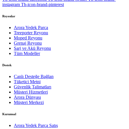
instagram
Tb-icon-brand-pinterest
Reyonlar
Arora Yedek Parça
Treeporter Reyonu
Moped Reyonu
Grenaj Reyonu
Şarj ve Akü Reyonu
Tüm Modeller
Destek
Canlı Desteğe Bağlan
Tüketici Metni
Güvenlik Talimatları
Müşteri Hizmetleri
Arora Dünyası
Müşteri Merkezi
Kurumsal
Arora Yedek Parça Satış