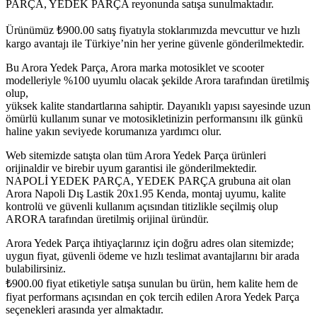
PARÇA, YEDEK PARÇA reyonunda satışa sunulmaktadır.
Ürünümüz
₺
900.00
satış fiyatıyla stoklarımızda mevcuttur ve hızlı
kargo avantajı ile Türkiye’nin her yerine güvenle gönderilmektedir.
Bu Arora Yedek Parça, Arora marka motosiklet ve scooter
modelleriyle %100 uyumlu olacak şekilde Arora tarafından üretilmiş
olup,
yüksek kalite standartlarına sahiptir. Dayanıklı yapısı sayesinde uzun
ömürlü kullanım sunar ve motosikletinizin performansını ilk günkü
haline yakın seviyede korumanıza yardımcı olur.
Web sitemizde satışta olan tüm Arora Yedek Parça ürünleri
orijinaldir ve birebir uyum garantisi ile gönderilmektedir.
NAPOLİ YEDEK PARÇA, YEDEK PARÇA grubuna ait olan
Arora Napoli Dış Lastik 20x1.95 Kenda, montaj uyumu, kalite
kontrolü ve güvenli kullanım açısından titizlikle seçilmiş olup
ARORA tarafından üretilmiş orijinal üründür.
Arora Yedek Parça ihtiyaçlarınız için doğru adres olan sitemizde;
uygun fiyat, güvenli ödeme ve hızlı teslimat avantajlarını bir arada
bulabilirsiniz.
₺
900.00
fiyat etiketiyle satışa sunulan bu ürün, hem kalite hem de
fiyat performans açısından en çok tercih edilen Arora Yedek Parça
seçenekleri arasında yer almaktadır.