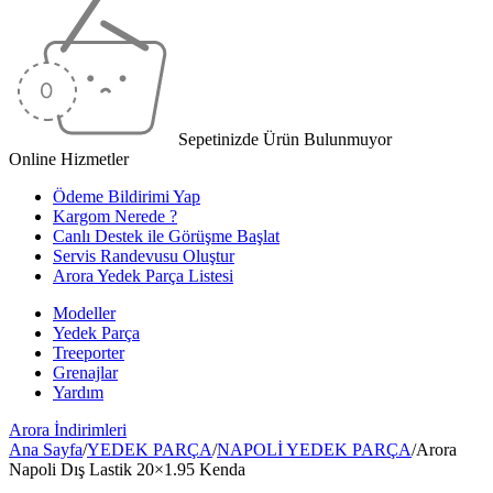
Sepetinizde Ürün Bulunmuyor
Online Hizmetler
Ödeme Bildirimi Yap
Kargom Nerede ?
Canlı Destek ile Görüşme Başlat
Servis Randevusu Oluştur
Arora Yedek Parça Listesi
Modeller
Yedek Parça
Treeporter
Grenajlar
Yardım
Arora
İndirimleri
Ana Sayfa
/
YEDEK PARÇA
/
NAPOLİ YEDEK PARÇA
/
Arora
Napoli Dış Lastik 20×1.95 Kenda