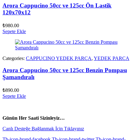
Arora Cappucino 50cc ve 125cc Ön Lastik
120x70x12
₺
980.00
Sepete Ekle
Categories:
CAPPUCINO YEDEK PARÇA
,
YEDEK PARÇA
Arora Cappucino 50cc ve 125cc Benzin Pompası
Şamandıralı
₺
890.00
Sepete Ekle
vespa yedek parça
ARORA YEDEK PARÇA
Günün Her Saati Sizinleyiz…
Canlı Desteğe Bağlanmak İçin Tıklayınız
Tb-icon-brand-facebook
Tb-icon-brand-twitter
Tb-icon-brand-