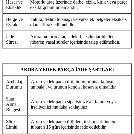
Hasar ve
Motorlu araç üzerinde darbe, çizik, kırık veya parça
Eksiklik
eksikliği bulunmamalıdır.
Belge ve
Fatura, teslim tutanağı ve varsa ek belgeler eksiksiz
Evrak
olarak ibraz edilmelidir.
İade
Arora motorlu araç iadeleri, teslim tarihinden
Süresi
itibaren yasal süreler içerisinde talep edilmelidir.
ARORA YEDEK PARÇA İADE ŞARTLARI
Ambalaj
Arora yedek parça ürününün orijinal kutusu,
Durumu
ambalajı ve ürünün kendisi hasarsız olmalıdır.
Satın
Arora yedek parça siparişinize ait fatura veya
Alma
irsaliyenizi mutlaka saklayınız.
Belgesi
Süre
Arora yedek parça ürünleri, teslim tarihinden
Limiti
itibaren
15 gün
içerisinde iade edilebilir.