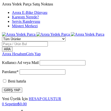
Arora Yedek Parça Satış Noktası
Arora E-Bike Dünyası
Kargom Nerede?
Servis Randevusu
Müşteri Merkezi
Arora Hesabım
Giriş Yap
Kullanıcı Ad veya Mail
Parolanız*
Beni hatırla
Yeni Üyelik İçin
HESAP OLUŞTUR
0
Sepetim
₺
0.00