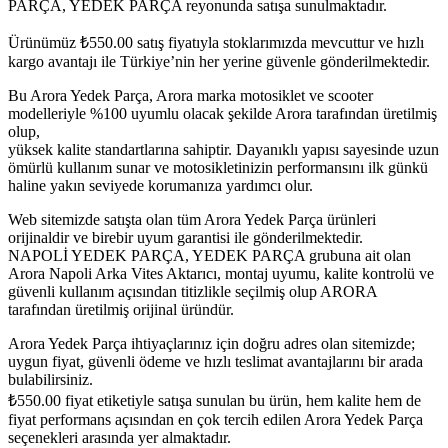
PARÇA, YEDEK PARÇA reyonunda satışa sunulmaktadır.
Ürünümüz
₺
550.00
satış fiyatıyla stoklarımızda mevcuttur ve hızlı
kargo avantajı ile Türkiye’nin her yerine güvenle gönderilmektedir.
Bu Arora Yedek Parça, Arora marka motosiklet ve scooter
modelleriyle %100 uyumlu olacak şekilde Arora tarafından üretilmiş
olup,
yüksek kalite standartlarına sahiptir. Dayanıklı yapısı sayesinde uzun
ömürlü kullanım sunar ve motosikletinizin performansını ilk günkü
haline yakın seviyede korumanıza yardımcı olur.
Web sitemizde satışta olan tüm Arora Yedek Parça ürünleri
orijinaldir ve birebir uyum garantisi ile gönderilmektedir.
NAPOLİ YEDEK PARÇA, YEDEK PARÇA grubuna ait olan
Arora Napoli Arka Vites Aktarıcı, montaj uyumu, kalite kontrolü ve
güvenli kullanım açısından titizlikle seçilmiş olup ARORA
tarafından üretilmiş orijinal üründür.
Arora Yedek Parça ihtiyaçlarınız için doğru adres olan sitemizde;
uygun fiyat, güvenli ödeme ve hızlı teslimat avantajlarını bir arada
bulabilirsiniz.
₺
550.00
fiyat etiketiyle satışa sunulan bu ürün, hem kalite hem de
fiyat performans açısından en çok tercih edilen Arora Yedek Parça
seçenekleri arasında yer almaktadır.