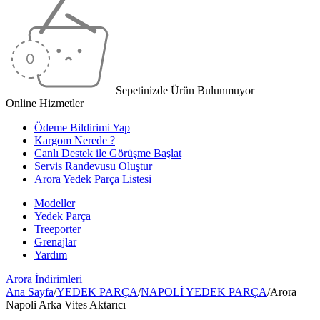
Sepetinizde Ürün Bulunmuyor
Online Hizmetler
Ödeme Bildirimi Yap
Kargom Nerede ?
Canlı Destek ile Görüşme Başlat
Servis Randevusu Oluştur
Arora Yedek Parça Listesi
Modeller
Yedek Parça
Treeporter
Grenajlar
Yardım
Arora
İndirimleri
Ana Sayfa
/
YEDEK PARÇA
/
NAPOLİ YEDEK PARÇA
/
Arora
Napoli Arka Vites Aktarıcı