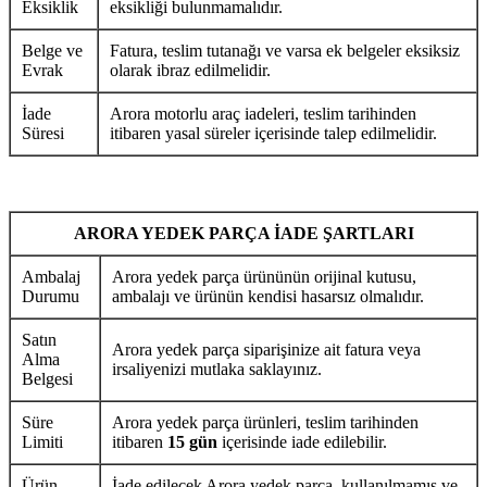
Eksiklik
eksikliği bulunmamalıdır.
Belge ve
Fatura, teslim tutanağı ve varsa ek belgeler eksiksiz
Evrak
olarak ibraz edilmelidir.
İade
Arora motorlu araç iadeleri, teslim tarihinden
Süresi
itibaren yasal süreler içerisinde talep edilmelidir.
ARORA YEDEK PARÇA İADE ŞARTLARI
Ambalaj
Arora yedek parça ürününün orijinal kutusu,
Durumu
ambalajı ve ürünün kendisi hasarsız olmalıdır.
Satın
Arora yedek parça siparişinize ait fatura veya
Alma
irsaliyenizi mutlaka saklayınız.
Belgesi
Süre
Arora yedek parça ürünleri, teslim tarihinden
Limiti
itibaren
15 gün
içerisinde iade edilebilir.
Ürün
İade edilecek Arora yedek parça, kullanılmamış ve