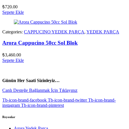
₺
720.00
Sepete Ekle
Categories:
CAPPUCINO YEDEK PARÇA
,
YEDEK PARÇA
Arora Cappucino 50cc Sol Blok
₺
3,460.00
Sepete Ekle
vespa yedek parça
ARORA YEDEK PARÇA
Günün Her Saati Sizinleyiz…
Canlı Desteğe Bağlanmak İçin Tıklayınız
Tb-icon-brand-facebook
Tb-icon-brand-twitter
Tb-icon-brand-
instagram
Tb-icon-brand-pinterest
Reyonlar
Arora Yedek Parça