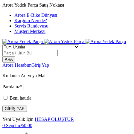
Arora Yedek Parça Satış Noktası
Arora E-Bike Dünyası
Kargom Nerede?
Servis Randevusu
Müşteri Merkezi
Arora Hesabım
Giriş Yap
Kullanıcı Ad veya Mail
Parolanız*
Beni hatırla
Yeni Üyelik İçin
HESAP OLUŞTUR
0
Sepetim
₺
0.00