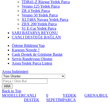
TDR41-Z Rüzgar Yedek Parça
Verano 125 Yedek Parça
ZR 4 Yedek Parça
Verano 50 Yedek Parça
XLT48A Navara Yedek Parça
ZRX 200 Yedek Parça
S1 E-Car Yedek Parça
ŞARJ BATARYA REYONU
CANLI DESTEĞE BAĞLAN
Ödeme Bildirimi Yap
Kargom Nerede ?
Canlı Destek ile Görüşme Başlat
Servis Randevusu Oluştur
Arora Yedek Parça Listesi
Arora
İndirimleri
Back to Top
MODELLER
CANLI
0
YEDEK
GRENAJ
BUL
DESTEK
SEPETİM
PARÇA