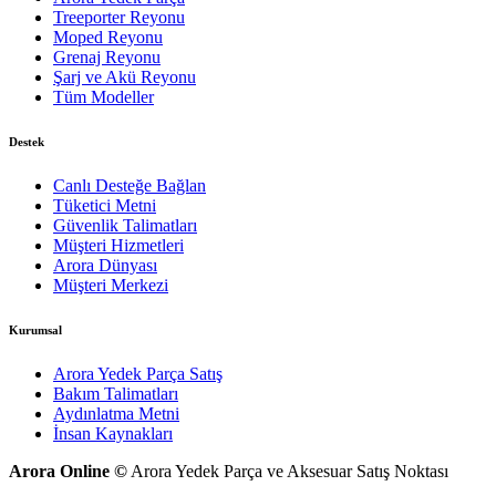
Treeporter Reyonu
Moped Reyonu
Grenaj Reyonu
Şarj ve Akü Reyonu
Tüm Modeller
Destek
Canlı Desteğe Bağlan
Tüketici Metni
Güvenlik Talimatları
Müşteri Hizmetleri
Arora Dünyası
Müşteri Merkezi
Kurumsal
Arora Yedek Parça Satış
Bakım Talimatları
Aydınlatma Metni
İnsan Kaynakları
Arora Online ©
Arora Yedek Parça ve Aksesuar Satış Noktası