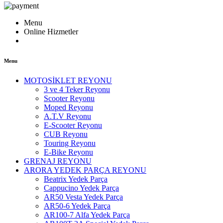
Menu
Online Hizmetler
Menu
MOTOSİKLET REYONU
3 ve 4 Teker Reyonu
Scooter Reyonu
Moped Reyonu
A.T.V Reyonu
E-Scooter Reyonu
CUB Reyonu
Touring Reyonu
E-Bike Reyonu
GRENAJ REYONU
ARORA YEDEK PARÇA REYONU
Beatrix Yedek Parça
Cappucino Yedek Parça
AR50 Vesta Yedek Parça
AR50-6 Yedek Parça
AR100-7 Alfa Yedek Parça