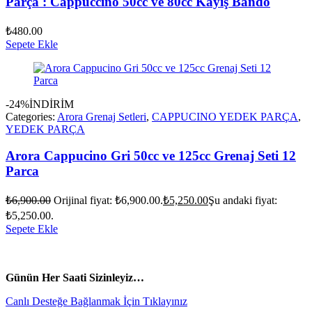
Parça : Cappuccino 50cc ve 80cc Kayış Bando
₺
480.00
Sepete Ekle
-24%
İNDİRİM
Categories:
Arora Grenaj Setleri
,
CAPPUCINO YEDEK PARÇA
,
YEDEK PARÇA
Arora Cappucino Gri 50cc ve 125cc Grenaj Seti 12
Parca
₺
6,900.00
Orijinal fiyat: ₺6,900.00.
₺
5,250.00
Şu andaki fiyat:
₺5,250.00.
Sepete Ekle
vespa yedek parça
ARORA YEDEK PARÇA
Günün Her Saati Sizinleyiz…
Canlı Desteğe Bağlanmak İçin Tıklayınız