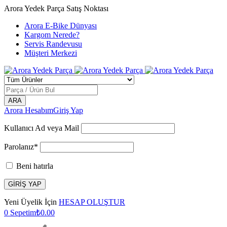
Arora Yedek Parça Satış Noktası
Arora E-Bike Dünyası
Kargom Nerede?
Servis Randevusu
Müşteri Merkezi
Arora Hesabım
Giriş Yap
Kullanıcı Ad veya Mail
Parolanız*
Beni hatırla
Yeni Üyelik İçin
HESAP OLUŞTUR
0
Sepetim
₺
0.00