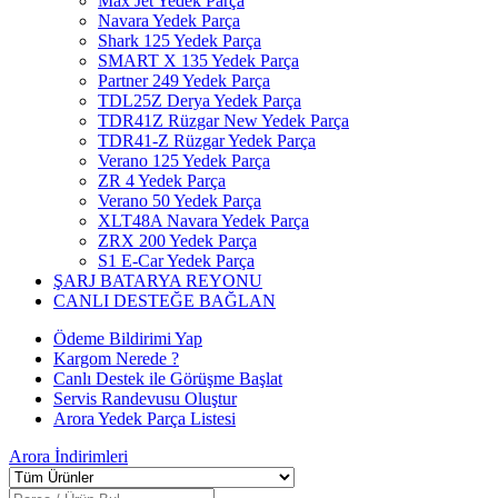
Max Jet Yedek Parça
Navara Yedek Parça
Shark 125 Yedek Parça
SMART X 135 Yedek Parça
Partner 249 Yedek Parça
TDL25Z Derya Yedek Parça
TDR41Z Rüzgar New Yedek Parça
TDR41-Z Rüzgar Yedek Parça
Verano 125 Yedek Parça
ZR 4 Yedek Parça
Verano 50 Yedek Parça
XLT48A Navara Yedek Parça
ZRX 200 Yedek Parça
S1 E-Car Yedek Parça
ŞARJ BATARYA REYONU
CANLI DESTEĞE BAĞLAN
Ödeme Bildirimi Yap
Kargom Nerede ?
Canlı Destek ile Görüşme Başlat
Servis Randevusu Oluştur
Arora Yedek Parça Listesi
Arora
İndirimleri