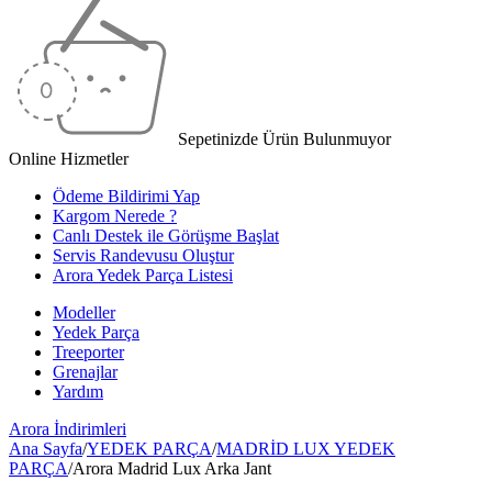
Sepetinizde Ürün Bulunmuyor
Online Hizmetler
Ödeme Bildirimi Yap
Kargom Nerede ?
Canlı Destek ile Görüşme Başlat
Servis Randevusu Oluştur
Arora Yedek Parça Listesi
Modeller
Yedek Parça
Treeporter
Grenajlar
Yardım
Arora
İndirimleri
Ana Sayfa
/
YEDEK PARÇA
/
MADRİD LUX YEDEK
PARÇA
/
Arora Madrid Lux Arka Jant