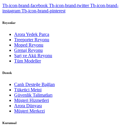
Tb-icon-brand-facebook
Tb-icon-brand-twitter
Tb-icon-brand-
instagram
Tb-icon-brand-pinterest
Reyonlar
Arora Yedek Parça
Treeporter Reyonu
Moped Reyonu
Grenaj Reyonu
Şarj ve Akü Reyonu
Tüm Modeller
Destek
Canlı Desteğe Bağlan
Tüketici Metni
Güvenlik Talimatları
Müşteri Hizmetleri
Arora Dünyası
Müşteri Merkezi
Kurumsal