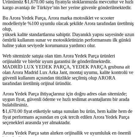
Ürünümüz
₺
1,670.00
satış fiyatıyla stoklarımızda mevcuttur ve hızlı
kargo avantajı ile Türkiye’nin her yerine güvenle gönderilmektedir.
Bu Arora Yedek Parça, Arora marka motosiklet ve scooter
modelleriyle %100 uyumlu olacak şekilde Arora tarafından üretilmiş
olup,
yüksek kalite standartlarına sahiptir. Dayanıklı yapısı sayesinde uzun
ömürlü kullanım sunar ve motosikletinizin performansını ilk günkü
haline yakın seviyede korumanıza yardımcı olur.
Web sitemizde satışta olan tüm Arora Yedek Parça ürünleri
orijinaldir ve birebir uyum garantisi ile gönderilmektedir.
MADRİD LUX YEDEK PARÇA, YEDEK PARÇA grubuna ait
olan Arora Madrid Lux Arka Jant, montaj uyumu, kalite kontrolü ve
güvenli kullanım açısından titizlikle seçilmiş olup ARORA
tarafından üretilmiş orijinal üründür.
Arora Yedek Parça ihtiyaçlarınız için doğru adres olan sitemizde;
uygun fiyat, güvenli ödeme ve hızlı teslimat avantajlarını bir arada
bulabilirsiniz.
₺
1,670.00
fiyat etiketiyle satışa sunulan bu ürün, hem kalite hem de
fiyat performans açısından en çok tercih edilen Arora Yedek Parça
seçenekleri arasında yer almaktadır.
Arora Yedek Parça satın alırken orijinallik ve uyumluluk en önemli