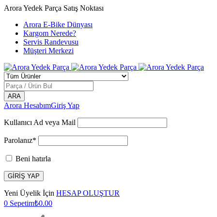
Arora Yedek Parça Satış Noktası
Arora E-Bike Dünyası
Kargom Nerede?
Servis Randevusu
Müşteri Merkezi
Arora Hesabım
Giriş Yap
Kullanıcı Ad veya Mail
Parolanız*
Beni hatırla
Yeni Üyelik İçin
HESAP OLUŞTUR
0
Sepetim
₺
0.00