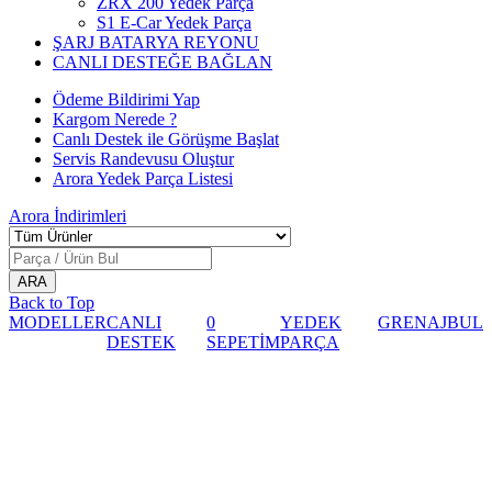
ZRX 200 Yedek Parça
S1 E-Car Yedek Parça
ŞARJ BATARYA REYONU
CANLI DESTEĞE BAĞLAN
Ödeme Bildirimi Yap
Kargom Nerede ?
Canlı Destek ile Görüşme Başlat
Servis Randevusu Oluştur
Arora Yedek Parça Listesi
Arora
İndirimleri
Back to Top
MODELLER
CANLI
0
YEDEK
GRENAJ
BUL
DESTEK
SEPETİM
PARÇA