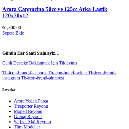
Arora Cappucino 50cc ve 125cc Arka Lastik
120x70x12
₺
1,800.00
Sepete Ekle
vespa yedek parça
ARORA YEDEK PARÇA
Günün Her Saati Sizinleyiz…
Canlı Desteğe Bağlanmak İçin Tıklayınız
Tb-icon-brand-facebook
Tb-icon-brand-twitter
Tb-icon-brand-
instagram
Tb-icon-brand-pinterest
Reyonlar
Arora Yedek Parça
Treeporter Reyonu
Moped Reyonu
Grenaj Reyonu
Şarj ve Akü Reyonu
Tüm Modeller