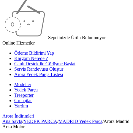
Sepetinizde Ürün Bulunmuyor
Online Hizmetler
Ödeme Bildirimi Yap
Kargom Nerede ?
Canlı Destek ile Görüşme Başlat
Servis Randevusu Oluştur
Arora Yedek Parça Listesi
Modeller
Yedek Parça
Treeporter
Grenajlar
Yardım
Arora
İndirimleri
Ana Sayfa
/
YEDEK PARÇA
/
MADRİD Yedek Parça
/
Arora Madrid
Arka Motor