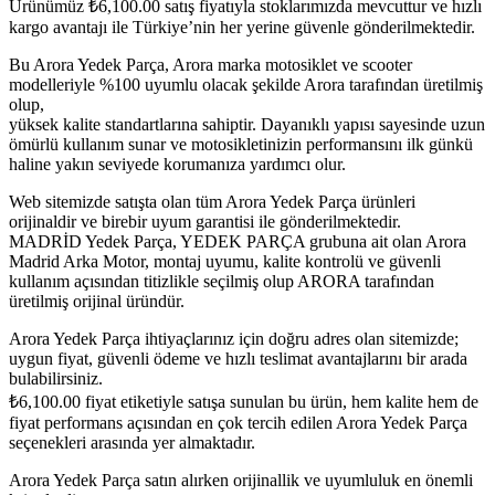
Ürünümüz
₺
6,100.00
satış fiyatıyla stoklarımızda mevcuttur ve hızlı
kargo avantajı ile Türkiye’nin her yerine güvenle gönderilmektedir.
Bu Arora Yedek Parça, Arora marka motosiklet ve scooter
modelleriyle %100 uyumlu olacak şekilde Arora tarafından üretilmiş
olup,
yüksek kalite standartlarına sahiptir. Dayanıklı yapısı sayesinde uzun
ömürlü kullanım sunar ve motosikletinizin performansını ilk günkü
haline yakın seviyede korumanıza yardımcı olur.
Web sitemizde satışta olan tüm Arora Yedek Parça ürünleri
orijinaldir ve birebir uyum garantisi ile gönderilmektedir.
MADRİD Yedek Parça, YEDEK PARÇA grubuna ait olan Arora
Madrid Arka Motor, montaj uyumu, kalite kontrolü ve güvenli
kullanım açısından titizlikle seçilmiş olup ARORA tarafından
üretilmiş orijinal üründür.
Arora Yedek Parça ihtiyaçlarınız için doğru adres olan sitemizde;
uygun fiyat, güvenli ödeme ve hızlı teslimat avantajlarını bir arada
bulabilirsiniz.
₺
6,100.00
fiyat etiketiyle satışa sunulan bu ürün, hem kalite hem de
fiyat performans açısından en çok tercih edilen Arora Yedek Parça
seçenekleri arasında yer almaktadır.
Arora Yedek Parça satın alırken orijinallik ve uyumluluk en önemli