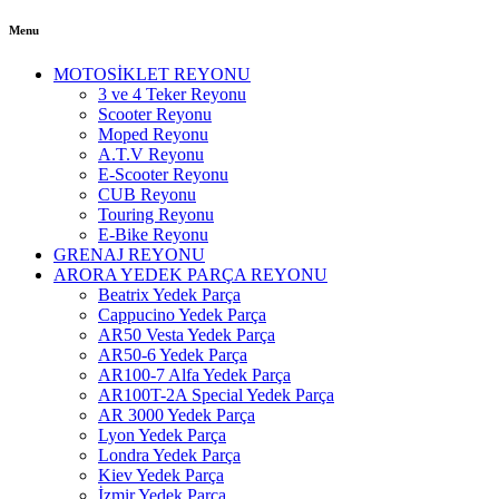
Menu
MOTOSİKLET REYONU
3 ve 4 Teker Reyonu
Scooter Reyonu
Moped Reyonu
A.T.V Reyonu
E-Scooter Reyonu
CUB Reyonu
Touring Reyonu
E-Bike Reyonu
GRENAJ REYONU
ARORA YEDEK PARÇA REYONU
Beatrix Yedek Parça
Cappucino Yedek Parça
AR50 Vesta Yedek Parça
AR50-6 Yedek Parça
AR100-7 Alfa Yedek Parça
AR100T-2A Special Yedek Parça
AR 3000 Yedek Parça
Lyon Yedek Parça
Londra Yedek Parça
Kiev Yedek Parça
İzmir Yedek Parça