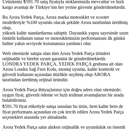
Ürünümüz
₺
591.70
satış fiyatıyla stoklarımızda mevcuttur ve hızlı
kargo avantajı ile Türkiye’nin her yerine güvenle gönderilmektedir.
Bu Arora Yedek Parça, Arora marka motosiklet ve scooter
modelleriyle %100 uyumlu olacak şekilde Arora tarafından üretilmiş
olup,
yüksek kalite standartlarına sahiptir. Dayanıklı yapısı sayesinde uzun
ömürlü kullanım sunar ve motosikletinizin performansını ilk günkü
haline yakın seviyede korumanıza yardımcı olur.
Web sitemizde satışta olan tüm Arora Yedek Parça ürünleri
orijinaldir ve birebir uyum garantisi ile gönderilmektedir.
LONDRA YEDEK PARÇA, YEDEK PARÇA grubuna ait olan
Arora Londra Sağ Fren Kolu, montaj uyumu, kalite kontrolü ve
güvenli kullanım açısından titizlikle seçilmiş olup ARORA
tarafından üretilmiş orijinal üründür.
Arora Yedek Parça ihtiyaçlarınız için doğru adres olan sitemizde;
uygun fiyat, güvenli ödeme ve hızlı teslimat avantajlarını bir arada
bulabilirsiniz.
₺
591.70
fiyat etiketiyle satışa sunulan bu ürün, hem kalite hem de
fiyat performans açısından en çok tercih edilen Arora Yedek Parça
seçenekleri arasında yer almaktadır.
Arora Yedek Parça satın alırken orijinallik ve uyumluluk en önemli