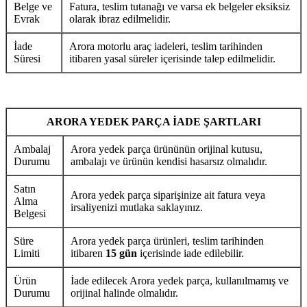
Belge ve
Fatura, teslim tutanağı ve varsa ek belgeler eksiksiz
Evrak
olarak ibraz edilmelidir.
İade
Arora motorlu araç iadeleri, teslim tarihinden
Süresi
itibaren yasal süreler içerisinde talep edilmelidir.
ARORA YEDEK PARÇA İADE ŞARTLARI
Ambalaj
Arora yedek parça ürününün orijinal kutusu,
Durumu
ambalajı ve ürünün kendisi hasarsız olmalıdır.
Satın
Arora yedek parça siparişinize ait fatura veya
Alma
irsaliyenizi mutlaka saklayınız.
Belgesi
Süre
Arora yedek parça ürünleri, teslim tarihinden
Limiti
itibaren
15 gün
içerisinde iade edilebilir.
Ürün
İade edilecek Arora yedek parça, kullanılmamış ve
Durumu
orijinal halinde olmalıdır.