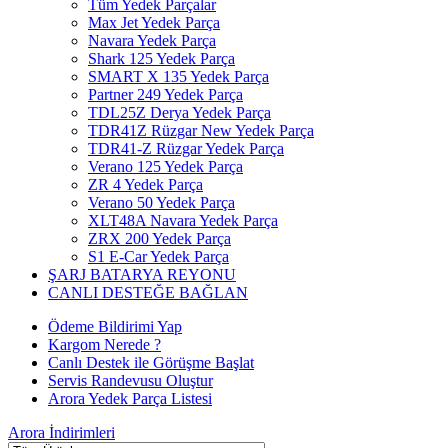
Tüm Yedek Parçalar
Max Jet Yedek Parça
Navara Yedek Parça
Shark 125 Yedek Parça
SMART X 135 Yedek Parça
Partner 249 Yedek Parça
TDL25Z Derya Yedek Parça
TDR41Z Rüzgar New Yedek Parça
TDR41-Z Rüzgar Yedek Parça
Verano 125 Yedek Parça
ZR 4 Yedek Parça
Verano 50 Yedek Parça
XLT48A Navara Yedek Parça
ZRX 200 Yedek Parça
S1 E-Car Yedek Parça
ŞARJ BATARYA REYONU
CANLI DESTEĞE BAĞLAN
Ödeme Bildirimi Yap
Kargom Nerede ?
Canlı Destek ile Görüşme Başlat
Servis Randevusu Oluştur
Arora Yedek Parça Listesi
Arora
İndirimleri