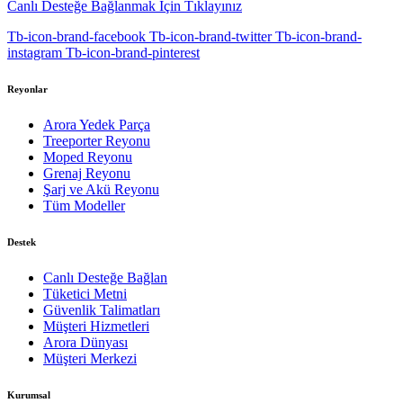
Canlı Desteğe Bağlanmak İçin Tıklayınız
Tb-icon-brand-facebook
Tb-icon-brand-twitter
Tb-icon-brand-
instagram
Tb-icon-brand-pinterest
Reyonlar
Arora Yedek Parça
Treeporter Reyonu
Moped Reyonu
Grenaj Reyonu
Şarj ve Akü Reyonu
Tüm Modeller
Destek
Canlı Desteğe Bağlan
Tüketici Metni
Güvenlik Talimatları
Müşteri Hizmetleri
Arora Dünyası
Müşteri Merkezi
Kurumsal