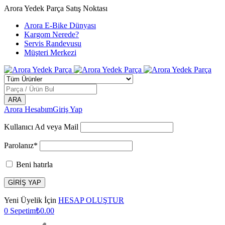
Arora Yedek Parça Satış Noktası
Arora E-Bike Dünyası
Kargom Nerede?
Servis Randevusu
Müşteri Merkezi
Arora Hesabım
Giriş Yap
Kullanıcı Ad veya Mail
Parolanız*
Beni hatırla
Yeni Üyelik İçin
HESAP OLUŞTUR
0
Sepetim
₺
0.00