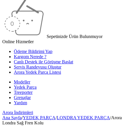
Sepetinizde Ürün Bulunmuyor
Online Hizmetler
Ödeme Bildirimi Yap
Kargom Nerede ?
Canlı Destek ile Görüşme Başlat
Servis Randevusu Oluştur
Arora Yedek Parça Listesi
Modeller
Yedek Parça
Treeporter
Grenajlar
Yardım
Arora
İndirimleri
Ana Sayfa
/
YEDEK PARÇA
/
LONDRA YEDEK PARÇA
/
Arora
Londra Sağ Fren Kolu