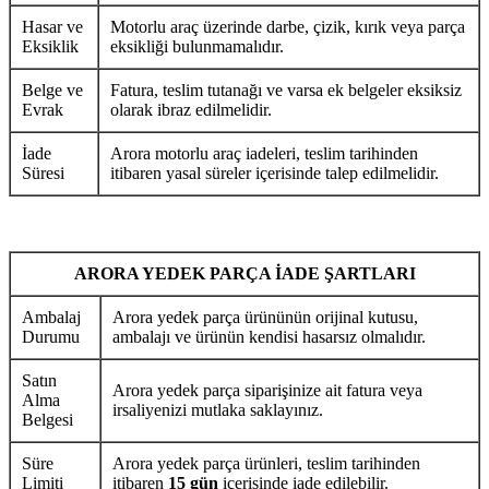
Hasar ve
Motorlu araç üzerinde darbe, çizik, kırık veya parça
Eksiklik
eksikliği bulunmamalıdır.
Belge ve
Fatura, teslim tutanağı ve varsa ek belgeler eksiksiz
Evrak
olarak ibraz edilmelidir.
İade
Arora motorlu araç iadeleri, teslim tarihinden
Süresi
itibaren yasal süreler içerisinde talep edilmelidir.
ARORA YEDEK PARÇA İADE ŞARTLARI
Ambalaj
Arora yedek parça ürününün orijinal kutusu,
Durumu
ambalajı ve ürünün kendisi hasarsız olmalıdır.
Satın
Arora yedek parça siparişinize ait fatura veya
Alma
irsaliyenizi mutlaka saklayınız.
Belgesi
Süre
Arora yedek parça ürünleri, teslim tarihinden
Limiti
itibaren
15 gün
içerisinde iade edilebilir.