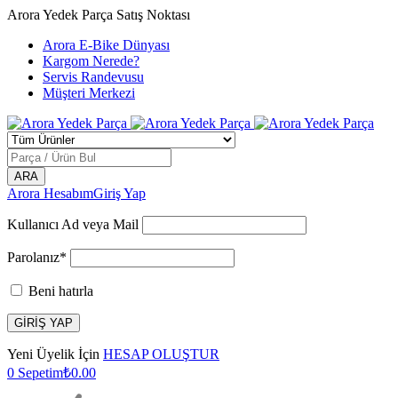
Arora Yedek Parça Satış Noktası
Arora E-Bike Dünyası
Kargom Nerede?
Servis Randevusu
Müşteri Merkezi
Arora Hesabım
Giriş Yap
Kullanıcı Ad veya Mail
Parolanız*
Beni hatırla
Yeni Üyelik İçin
HESAP OLUŞTUR
0
Sepetim
₺
0.00