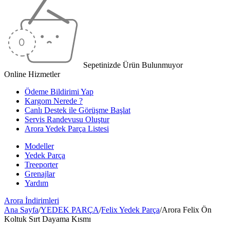
Sepetinizde Ürün Bulunmuyor
Online Hizmetler
Ödeme Bildirimi Yap
Kargom Nerede ?
Canlı Destek ile Görüşme Başlat
Servis Randevusu Oluştur
Arora Yedek Parça Listesi
Modeller
Yedek Parça
Treeporter
Grenajlar
Yardım
Arora
İndirimleri
Ana Sayfa
/
YEDEK PARÇA
/
Felix Yedek Parça
/
Arora Felix Ön
Koltuk Sırt Dayama Kısmı