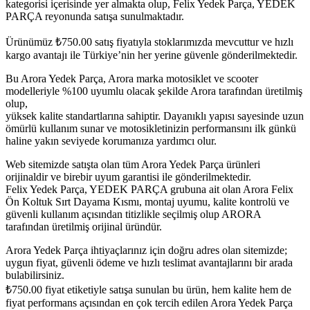
kategorisi içerisinde yer almakta olup, Felix Yedek Parça, YEDEK
PARÇA reyonunda satışa sunulmaktadır.
Ürünümüz
₺
750.00
satış fiyatıyla stoklarımızda mevcuttur ve hızlı
kargo avantajı ile Türkiye’nin her yerine güvenle gönderilmektedir.
Bu Arora Yedek Parça, Arora marka motosiklet ve scooter
modelleriyle %100 uyumlu olacak şekilde Arora tarafından üretilmiş
olup,
yüksek kalite standartlarına sahiptir. Dayanıklı yapısı sayesinde uzun
ömürlü kullanım sunar ve motosikletinizin performansını ilk günkü
haline yakın seviyede korumanıza yardımcı olur.
Web sitemizde satışta olan tüm Arora Yedek Parça ürünleri
orijinaldir ve birebir uyum garantisi ile gönderilmektedir.
Felix Yedek Parça, YEDEK PARÇA grubuna ait olan Arora Felix
Ön Koltuk Sırt Dayama Kısmı, montaj uyumu, kalite kontrolü ve
güvenli kullanım açısından titizlikle seçilmiş olup ARORA
tarafından üretilmiş orijinal üründür.
Arora Yedek Parça ihtiyaçlarınız için doğru adres olan sitemizde;
uygun fiyat, güvenli ödeme ve hızlı teslimat avantajlarını bir arada
bulabilirsiniz.
₺
750.00
fiyat etiketiyle satışa sunulan bu ürün, hem kalite hem de
fiyat performans açısından en çok tercih edilen Arora Yedek Parça