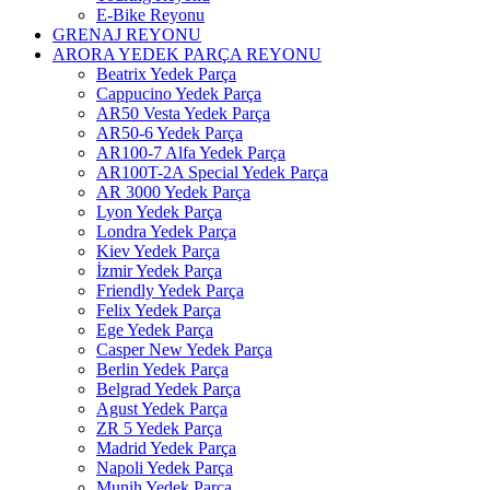
E-Bike Reyonu
GRENAJ REYONU
ARORA YEDEK PARÇA REYONU
Beatrix Yedek Parça
Cappucino Yedek Parça
AR50 Vesta Yedek Parça
AR50-6 Yedek Parça
AR100-7 Alfa Yedek Parça
AR100T-2A Special Yedek Parça
AR 3000 Yedek Parça
Lyon Yedek Parça
Londra Yedek Parça
Kiev Yedek Parça
İzmir Yedek Parça
Friendly Yedek Parça
Felix Yedek Parça
Ege Yedek Parça
Casper New Yedek Parça
Berlin Yedek Parça
Belgrad Yedek Parça
Agust Yedek Parça
ZR 5 Yedek Parça
Madrid Yedek Parça
Napoli Yedek Parça
Munih Yedek Parça