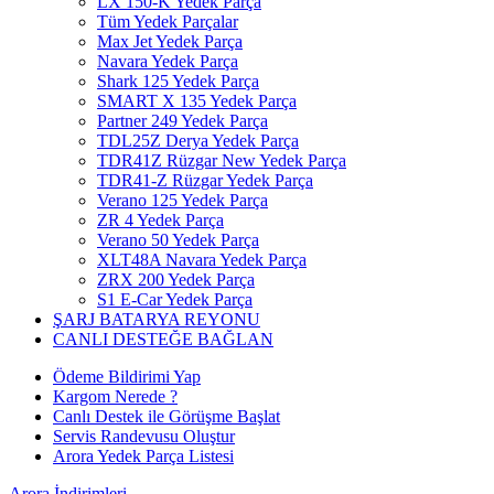
LX 150-K Yedek Parça
Tüm Yedek Parçalar
Max Jet Yedek Parça
Navara Yedek Parça
Shark 125 Yedek Parça
SMART X 135 Yedek Parça
Partner 249 Yedek Parça
TDL25Z Derya Yedek Parça
TDR41Z Rüzgar New Yedek Parça
TDR41-Z Rüzgar Yedek Parça
Verano 125 Yedek Parça
ZR 4 Yedek Parça
Verano 50 Yedek Parça
XLT48A Navara Yedek Parça
ZRX 200 Yedek Parça
S1 E-Car Yedek Parça
ŞARJ BATARYA REYONU
CANLI DESTEĞE BAĞLAN
Ödeme Bildirimi Yap
Kargom Nerede ?
Canlı Destek ile Görüşme Başlat
Servis Randevusu Oluştur
Arora Yedek Parça Listesi
Arora
İndirimleri