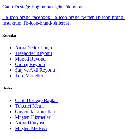
Canlı Desteğe Bağlanmak İçin Tıklayınız
Tb-icon-brand-facebook
Tb-icon-brand-twitter
Tb-icon-brand-
instagram
Tb-icon-brand-pinterest
Reyonlar
Arora Yedek Parça
Treeporter Reyonu
Moped Reyonu
Grenaj Reyonu
Şarj ve Akü Reyonu
Tüm Modeller
Destek
Canlı Desteğe Bağlan
Tüketici Metni
Güvenlik Talimatları
Müşteri Hizmetleri
Arora Dünyası
Müşteri Merkezi