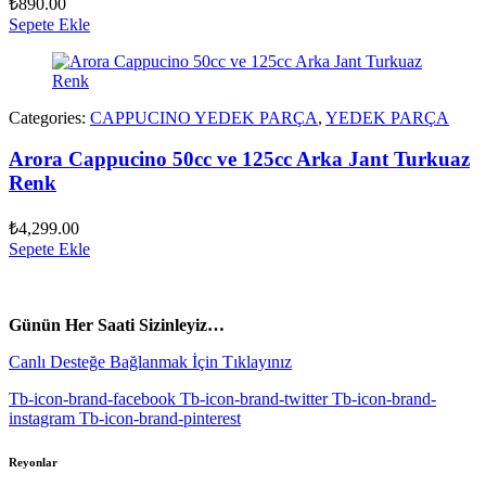
₺
890.00
Sepete Ekle
Categories:
CAPPUCINO YEDEK PARÇA
,
YEDEK PARÇA
Arora Cappucino 50cc ve 125cc Arka Jant Turkuaz
Renk
₺
4,299.00
Sepete Ekle
vespa yedek parça
ARORA YEDEK PARÇA
Günün Her Saati Sizinleyiz…
Canlı Desteğe Bağlanmak İçin Tıklayınız
Tb-icon-brand-facebook
Tb-icon-brand-twitter
Tb-icon-brand-
instagram
Tb-icon-brand-pinterest
Reyonlar