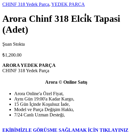
CHINF 318 Yedek Parça
,
YEDEK PARÇA
Arora Chinf 318 Elci̇k Tapasi
(Adet)
Şuan Stokta
₺
1,200.00
ARORA YEDEK PARÇA
CHINF 318 Yedek Parça
Arora © Online Satış
Arora Online'a Özel Fiyat,
Aynı Gün 19:00'a Kadar Kargo,
15 Gün İçinde Koşulsuz İade,
Model ve Parça Değişim Hakkı,
7/24 Canlı Uzman Desteği,
EKİBİMİZLE GÖRÜŞME SAĞLAMAK İÇİN TIKLAYINIZ