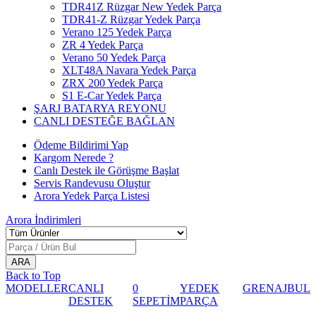
TDR41Z Rüzgar New Yedek Parça
TDR41-Z Rüzgar Yedek Parça
Verano 125 Yedek Parça
ZR 4 Yedek Parça
Verano 50 Yedek Parça
XLT48A Navara Yedek Parça
ZRX 200 Yedek Parça
S1 E-Car Yedek Parça
ŞARJ BATARYA REYONU
CANLI DESTEĞE BAĞLAN
Ödeme Bildirimi Yap
Kargom Nerede ?
Canlı Destek ile Görüşme Başlat
Servis Randevusu Oluştur
Arora Yedek Parça Listesi
Arora
İndirimleri
Back to Top
MODELLER
CANLI
0
YEDEK
GRENAJ
BUL
DESTEK
SEPETİM
PARÇA