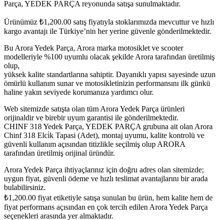
Parça, YEDEK PARÇA reyonunda satışa sunulmaktadır.
Ürünümüz
₺
1,200.00
satış fiyatıyla stoklarımızda mevcuttur ve hızlı
kargo avantajı ile Türkiye’nin her yerine güvenle gönderilmektedir.
Bu Arora Yedek Parça, Arora marka motosiklet ve scooter
modelleriyle %100 uyumlu olacak şekilde Arora tarafından üretilmiş
olup,
yüksek kalite standartlarına sahiptir. Dayanıklı yapısı sayesinde uzun
ömürlü kullanım sunar ve motosikletinizin performansını ilk günkü
haline yakın seviyede korumanıza yardımcı olur.
Web sitemizde satışta olan tüm Arora Yedek Parça ürünleri
orijinaldir ve birebir uyum garantisi ile gönderilmektedir.
CHINF 318 Yedek Parça, YEDEK PARÇA grubuna ait olan Arora
Chinf 318 Elci̇k Tapasi (Adet), montaj uyumu, kalite kontrolü ve
güvenli kullanım açısından titizlikle seçilmiş olup ARORA
tarafından üretilmiş orijinal üründür.
Arora Yedek Parça ihtiyaçlarınız için doğru adres olan sitemizde;
uygun fiyat, güvenli ödeme ve hızlı teslimat avantajlarını bir arada
bulabilirsiniz.
₺
1,200.00
fiyat etiketiyle satışa sunulan bu ürün, hem kalite hem de
fiyat performans açısından en çok tercih edilen Arora Yedek Parça
seçenekleri arasında yer almaktadır.