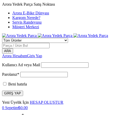
Arora Yedek Parça Satış Noktası
Arora E-Bike Dünyası
Kargom Nerede?
Servis Randevusu
Müşteri Merkezi
Arora Hesabım
Giriş Yap
Kullanıcı Ad veya Mail
Parolanız*
Beni hatırla
Yeni Üyelik İçin
HESAP OLUŞTUR
0
Sepetim
₺
0.00