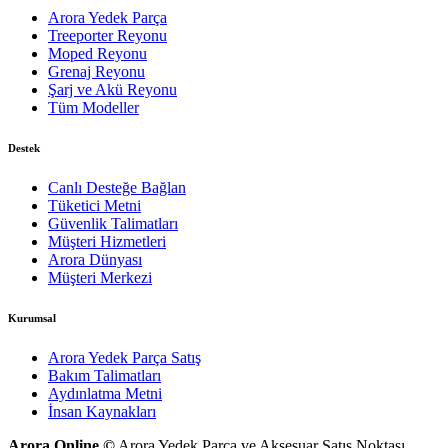
Arora Yedek Parça
Treeporter Reyonu
Moped Reyonu
Grenaj Reyonu
Şarj ve Akü Reyonu
Tüm Modeller
Destek
Canlı Desteğe Bağlan
Tüketici Metni
Güvenlik Talimatları
Müşteri Hizmetleri
Arora Dünyası
Müşteri Merkezi
Kurumsal
Arora Yedek Parça Satış
Bakım Talimatları
Aydınlatma Metni
İnsan Kaynakları
Arora Online ©
Arora Yedek Parça ve Aksesuar Satış Noktası