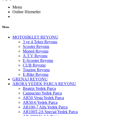
Menu
Online Hizmetler
Menu
MOTOSİKLET REYONU
3 ve 4 Teker Reyonu
Scooter Reyonu
Moped Reyonu
A.T.V Reyonu
E-Scooter Reyonu
CUB Reyonu
Touring Reyonu
E-Bike Reyonu
GRENAJ REYONU
ARORA YEDEK PARÇA REYONU
Beatrix Yedek Parça
Cappucino Yedek Parça
AR50 Vesta Yedek Parça
AR50-6 Yedek Parça
AR100-7 Alfa Yedek Parça
AR100T-2A Special Yedek Parça