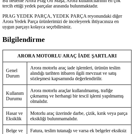
Bu nedenle Arora Prag Ön Maşa, Arora kullanıcılarının en çok
tercih ettiği yedek parçalar arasında bulunmaktadır.
PRAG YEDEK PARÇA, YEDEK PARÇA reyonundaki diğer
Arora Yedek Parça ürünlerimizi de inceleyerek ihtiyacınıza en
uygun parçayı kolayca seçebilirsiniz.
Bilgilendirme
ARORA MOTORLU ARAÇ İADE ŞARTLARI
Arora motorlu araç iade işlemleri, ürünün teslim
Genel
alındığı tarihten itibaren ilgili mevzuat ve satış
Durum
sözleşmesi kapsamında değerlendirilir.
Arora motorlu araçlar kullanılmamış, trafiğe
Kullanım
çıkmamış ve herhangi bir tescil işlemi yapılmamış
Durumu
olmalıdır.
Hasar ve
Motorlu araç üzerinde darbe, çizik, kırık veya parça
Eksiklik
eksikliği bulunmamalıdır.
Belge ve
Fatura, teslim tutanağı ve varsa ek belgeler eksiksiz