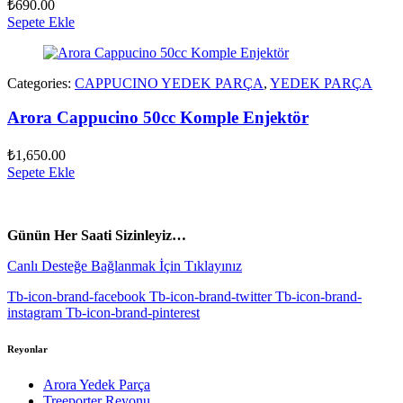
₺
690.00
Sepete Ekle
Categories:
CAPPUCINO YEDEK PARÇA
,
YEDEK PARÇA
Arora Cappucino 50cc Komple Enjektör
₺
1,650.00
Sepete Ekle
vespa yedek parça
ARORA YEDEK PARÇA
Günün Her Saati Sizinleyiz…
Canlı Desteğe Bağlanmak İçin Tıklayınız
Tb-icon-brand-facebook
Tb-icon-brand-twitter
Tb-icon-brand-
instagram
Tb-icon-brand-pinterest
Reyonlar
Arora Yedek Parça
Treeporter Reyonu