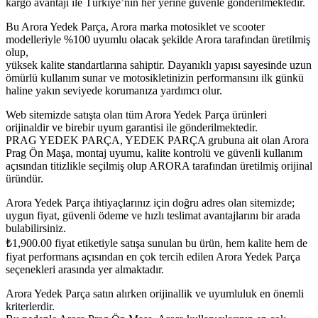
kargo avantajı ile Türkiye’nin her yerine güvenle gönderilmektedir.
Bu Arora Yedek Parça, Arora marka motosiklet ve scooter
modelleriyle %100 uyumlu olacak şekilde Arora tarafından üretilmiş
olup,
yüksek kalite standartlarına sahiptir. Dayanıklı yapısı sayesinde uzun
ömürlü kullanım sunar ve motosikletinizin performansını ilk günkü
haline yakın seviyede korumanıza yardımcı olur.
Web sitemizde satışta olan tüm Arora Yedek Parça ürünleri
orijinaldir ve birebir uyum garantisi ile gönderilmektedir.
PRAG YEDEK PARÇA, YEDEK PARÇA grubuna ait olan Arora
Prag Ön Maşa, montaj uyumu, kalite kontrolü ve güvenli kullanım
açısından titizlikle seçilmiş olup ARORA tarafından üretilmiş orijinal
üründür.
Arora Yedek Parça ihtiyaçlarınız için doğru adres olan sitemizde;
uygun fiyat, güvenli ödeme ve hızlı teslimat avantajlarını bir arada
bulabilirsiniz.
₺
1,900.00
fiyat etiketiyle satışa sunulan bu ürün, hem kalite hem de
fiyat performans açısından en çok tercih edilen Arora Yedek Parça
seçenekleri arasında yer almaktadır.
Arora Yedek Parça satın alırken orijinallik ve uyumluluk en önemli
kriterlerdir.