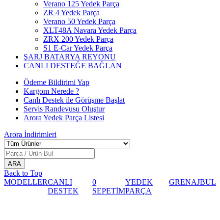
Verano 125 Yedek Parça
ZR 4 Yedek Parça
Verano 50 Yedek Parça
XLT48A Navara Yedek Parça
ZRX 200 Yedek Parça
S1 E-Car Yedek Parça
ŞARJ BATARYA REYONU
CANLI DESTEĞE BAĞLAN
Ödeme Bildirimi Yap
Kargom Nerede ?
Canlı Destek ile Görüşme Başlat
Servis Randevusu Oluştur
Arora Yedek Parça Listesi
Arora
İndirimleri
Back to Top
MODELLER
CANLI
0
YEDEK
GRENAJ
BUL
DESTEK
SEPETİM
PARÇA