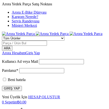
Arora Yedek Parça Satış Noktası
Arora E-Bike Dünyası
Kargom Nerede?
Servis Randevusu
Müşteri Merkezi
Arora Hesabım
Giriş Yap
Kullanıcı Ad veya Mail
Parolanız*
Beni hatırla
Yeni Üyelik İçin
HESAP OLUŞTUR
0
Sepetim
₺
0.00