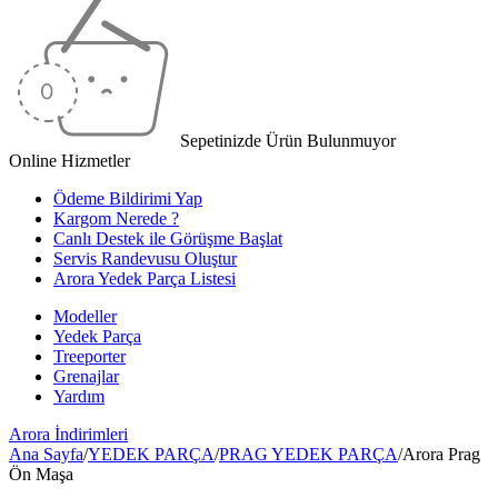
Sepetinizde Ürün Bulunmuyor
Online Hizmetler
Ödeme Bildirimi Yap
Kargom Nerede ?
Canlı Destek ile Görüşme Başlat
Servis Randevusu Oluştur
Arora Yedek Parça Listesi
Modeller
Yedek Parça
Treeporter
Grenajlar
Yardım
Arora
İndirimleri
Ana Sayfa
/
YEDEK PARÇA
/
PRAG YEDEK PARÇA
/
Arora Prag
Ön Maşa