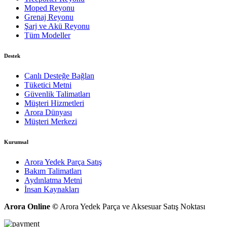
Moped Reyonu
Grenaj Reyonu
Şarj ve Akü Reyonu
Tüm Modeller
Destek
Canlı Desteğe Bağlan
Tüketici Metni
Güvenlik Talimatları
Müşteri Hizmetleri
Arora Dünyası
Müşteri Merkezi
Kurumsal
Arora Yedek Parça Satış
Bakım Talimatları
Aydınlatma Metni
İnsan Kaynakları
Arora Online ©
Arora Yedek Parça ve Aksesuar Satış Noktası