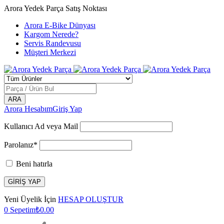
Arora Yedek Parça Satış Noktası
Arora E-Bike Dünyası
Kargom Nerede?
Servis Randevusu
Müşteri Merkezi
Arora Hesabım
Giriş Yap
Kullanıcı Ad veya Mail
Parolanız*
Beni hatırla
Yeni Üyelik İçin
HESAP OLUŞTUR
0
Sepetim
₺
0.00