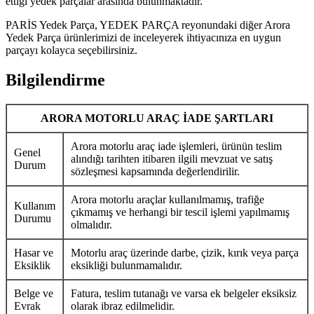
ettiği yedek parçalar arasında bulunmaktadır.
PARİS Yedek Parça, YEDEK PARÇA reyonundaki diğer Arora
Yedek Parça ürünlerimizi de inceleyerek ihtiyacınıza en uygun
parçayı kolayca seçebilirsiniz.
Bilgilendirme
ARORA MOTORLU ARAÇ İADE ŞARTLARI
Arora motorlu araç iade işlemleri, ürünün teslim
Genel
alındığı tarihten itibaren ilgili mevzuat ve satış
Durum
sözleşmesi kapsamında değerlendirilir.
Arora motorlu araçlar kullanılmamış, trafiğe
Kullanım
çıkmamış ve herhangi bir tescil işlemi yapılmamış
Durumu
olmalıdır.
Hasar ve
Motorlu araç üzerinde darbe, çizik, kırık veya parça
Eksiklik
eksikliği bulunmamalıdır.
Belge ve
Fatura, teslim tutanağı ve varsa ek belgeler eksiksiz
Evrak
olarak ibraz edilmelidir.