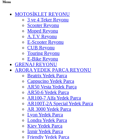
Menu
MOTOSİKLET REYONU
3 ve 4 Teker Reyonu
Scooter Reyonu
Moped Reyonu
A.T.V Reyonu
E-Scooter Reyonu
CUB Reyonu
Touring Reyonu
E-Bike Reyonu
GRENAJ REYONU
ARORA YEDEK PARÇA REYONU
Beatrix Yedek Parça
Cappucino Yedek Parça
AR50 Vesta Yedek Parça
AR50-6 Yedek Parça
AR100-7 Alfa Yedek Parça
AR100T-2A Special Yedek Parça
AR 3000 Yedek Parça
Lyon Yedek Parça
Londra Yedek Parça
Kiev Yedek Parça
İzmir Yedek Parça
Friendly Yedek Parça