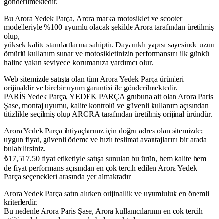
gönderilmektedir.
Bu Arora Yedek Parça, Arora marka motosiklet ve scooter
modelleriyle %100 uyumlu olacak şekilde Arora tarafından üretilmiş
olup,
yüksek kalite standartlarına sahiptir. Dayanıklı yapısı sayesinde uzun
ömürlü kullanım sunar ve motosikletinizin performansını ilk günkü
haline yakın seviyede korumanıza yardımcı olur.
Web sitemizde satışta olan tüm Arora Yedek Parça ürünleri
orijinaldir ve birebir uyum garantisi ile gönderilmektedir.
PARİS Yedek Parça, YEDEK PARÇA grubuna ait olan Arora Paris
Şase, montaj uyumu, kalite kontrolü ve güvenli kullanım açısından
titizlikle seçilmiş olup ARORA tarafından üretilmiş orijinal üründür.
Arora Yedek Parça ihtiyaçlarınız için doğru adres olan sitemizde;
uygun fiyat, güvenli ödeme ve hızlı teslimat avantajlarını bir arada
bulabilirsiniz.
₺
17,517.50
fiyat etiketiyle satışa sunulan bu ürün, hem kalite hem
de fiyat performans açısından en çok tercih edilen Arora Yedek
Parça seçenekleri arasında yer almaktadır.
Arora Yedek Parça satın alırken orijinallik ve uyumluluk en önemli
kriterlerdir.
Bu nedenle Arora Paris Şase, Arora kullanıcılarının en çok tercih