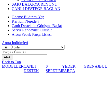
ŞARJ BATARYA REYONU
CANLI DESTEĞE BAĞLAN
Ödeme Bildirimi Yap
Kargom Nerede ?
Canlı Destek ile Görüşme Başlat
Servis Randevusu Oluştur
Arora Yedek Parça Listesi
Arora
İndirimleri
Back to Top
MODELLER
CANLI
0
YEDEK
GRENAJ
BUL
DESTEK
SEPETİM
PARÇA