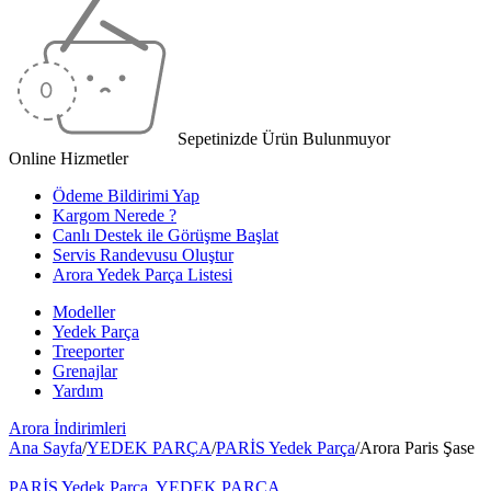
Sepetinizde Ürün Bulunmuyor
Online Hizmetler
Ödeme Bildirimi Yap
Kargom Nerede ?
Canlı Destek ile Görüşme Başlat
Servis Randevusu Oluştur
Arora Yedek Parça Listesi
Modeller
Yedek Parça
Treeporter
Grenajlar
Yardım
Arora
İndirimleri
Ana Sayfa
/
YEDEK PARÇA
/
PARİS Yedek Parça
/
Arora Paris Şase
PARİS Yedek Parça
,
YEDEK PARÇA