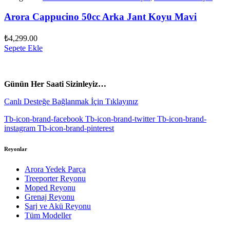
Arora Cappucino 50cc Arka Jant Koyu Mavi
₺
4,299.00
Sepete Ekle
vespa yedek parça
ARORA YEDEK PARÇA
Günün Her Saati Sizinleyiz…
Canlı Desteğe Bağlanmak İçin Tıklayınız
Tb-icon-brand-facebook
Tb-icon-brand-twitter
Tb-icon-brand-
instagram
Tb-icon-brand-pinterest
Reyonlar
Arora Yedek Parça
Treeporter Reyonu
Moped Reyonu
Grenaj Reyonu
Şarj ve Akü Reyonu
Tüm Modeller