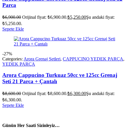
Parca
₺
6,900.00
Orijinal fiyat: ₺6,900.00.
₺
5,250.00
Şu andaki fiyat:
₺5,250.00.
Sepete Ekle
-27%
Categories:
Arora Grenaj Setleri
,
CAPPUCINO YEDEK PARÇA
,
YEDEK PARÇA
Arora Cappucino Turkuaz 50cc ve 125cc Grenaj
Seti 21 Parca + Çantalı
₺
8,600.00
Orijinal fiyat: ₺8,600.00.
₺
6,300.00
Şu andaki fiyat:
₺6,300.00.
Sepete Ekle
vespa yedek parça
ARORA YEDEK PARÇA
Günün Her Saati Sizinleyiz…