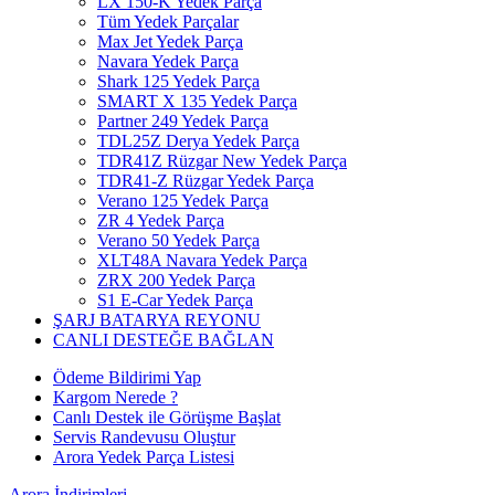
LX 150-K Yedek Parça
Tüm Yedek Parçalar
Max Jet Yedek Parça
Navara Yedek Parça
Shark 125 Yedek Parça
SMART X 135 Yedek Parça
Partner 249 Yedek Parça
TDL25Z Derya Yedek Parça
TDR41Z Rüzgar New Yedek Parça
TDR41-Z Rüzgar Yedek Parça
Verano 125 Yedek Parça
ZR 4 Yedek Parça
Verano 50 Yedek Parça
XLT48A Navara Yedek Parça
ZRX 200 Yedek Parça
S1 E-Car Yedek Parça
ŞARJ BATARYA REYONU
CANLI DESTEĞE BAĞLAN
Ödeme Bildirimi Yap
Kargom Nerede ?
Canlı Destek ile Görüşme Başlat
Servis Randevusu Oluştur
Arora Yedek Parça Listesi
Arora
İndirimleri