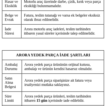
Hasar ve
Motorlu araç üzerinde darbe, çizik, kırık veya parça
Eksiklik
eksikliği bulunmamalıdır.
Belge ve
Fatura, teslim tutanağı ve varsa ek belgeler eksiksiz
Evrak
olarak ibraz edilmelidir.
İade
Arora motorlu araç iadeleri, teslim tarihinden
Süresi
itibaren yasal süreler içerisinde talep edilmelidir.
ARORA YEDEK PARÇA İADE ŞARTLARI
Ambalaj
Arora yedek parça ürününün orijinal kutusu,
Durumu
ambalajı ve ürünün kendisi hasarsız olmalıdır.
Satın
Arora yedek parça siparişinize ait fatura veya
Alma
irsaliyenizi mutlaka saklayınız.
Belgesi
Süre
Arora yedek parça ürünleri, teslim tarihinden
Limiti
itibaren
15 gün
içerisinde iade edilebilir.