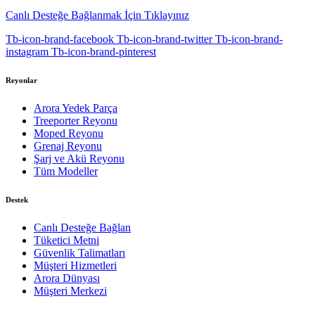
Canlı Desteğe Bağlanmak İçin Tıklayınız
Tb-icon-brand-facebook
Tb-icon-brand-twitter
Tb-icon-brand-
instagram
Tb-icon-brand-pinterest
Reyonlar
Arora Yedek Parça
Treeporter Reyonu
Moped Reyonu
Grenaj Reyonu
Şarj ve Akü Reyonu
Tüm Modeller
Destek
Canlı Desteğe Bağlan
Tüketici Metni
Güvenlik Talimatları
Müşteri Hizmetleri
Arora Dünyası
Müşteri Merkezi