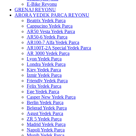
E-Bike Reyonu
GRENAJ REYONU
ARORA YEDEK PARÇA REYONU
Beatrix Yedek Parça
Cappucino Yedek Parça
AR50 Vesta Yedek Parça
AR50-6 Yedek Parça
AR100-7 Alfa Yedek Parça
AR100T-2A Special Yedek Parça
AR 3000 Yedek Parça
Lyon Yedek Parça
Londra Yedek Parça
Kiev Yedek Parça
İzmir Yedek Parça
Friendly Yedek Parça
Felix Yedek Parça
Ege Yedek Parça
Casper New Yedek Parça
Berlin Yedek Parça
Belgrad Yedek Parça
Agust Yedek Parça
ZR 5 Yedek Parça
Madrid Yedek Parça
Napoli Yedek Parça
Munih Yedek Parça