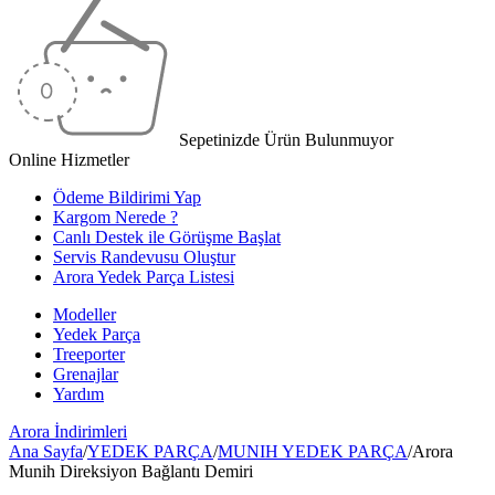
Sepetinizde Ürün Bulunmuyor
Online Hizmetler
Ödeme Bildirimi Yap
Kargom Nerede ?
Canlı Destek ile Görüşme Başlat
Servis Randevusu Oluştur
Arora Yedek Parça Listesi
Modeller
Yedek Parça
Treeporter
Grenajlar
Yardım
Arora
İndirimleri
Ana Sayfa
/
YEDEK PARÇA
/
MUNIH YEDEK PARÇA
/
Arora
Munih Direksiyon Bağlantı Demiri