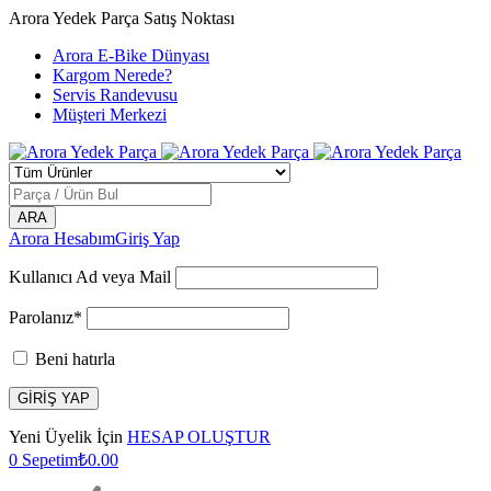
Arora Yedek Parça Satış Noktası
Arora E-Bike Dünyası
Kargom Nerede?
Servis Randevusu
Müşteri Merkezi
Arora Hesabım
Giriş Yap
Kullanıcı Ad veya Mail
Parolanız*
Beni hatırla
Yeni Üyelik İçin
HESAP OLUŞTUR
0
Sepetim
₺
0.00