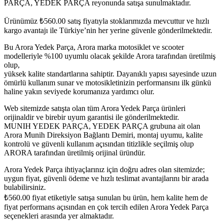
PARÇA, YEDEK PARÇA reyonunda satışa sunulmaktadır.
Ürünümüz
₺
560.00
satış fiyatıyla stoklarımızda mevcuttur ve hızlı
kargo avantajı ile Türkiye’nin her yerine güvenle gönderilmektedir.
Bu Arora Yedek Parça, Arora marka motosiklet ve scooter
modelleriyle %100 uyumlu olacak şekilde Arora tarafından üretilmiş
olup,
yüksek kalite standartlarına sahiptir. Dayanıklı yapısı sayesinde uzun
ömürlü kullanım sunar ve motosikletinizin performansını ilk günkü
haline yakın seviyede korumanıza yardımcı olur.
Web sitemizde satışta olan tüm Arora Yedek Parça ürünleri
orijinaldir ve birebir uyum garantisi ile gönderilmektedir.
MUNIH YEDEK PARÇA, YEDEK PARÇA grubuna ait olan
Arora Munih Direksiyon Bağlantı Demiri, montaj uyumu, kalite
kontrolü ve güvenli kullanım açısından titizlikle seçilmiş olup
ARORA tarafından üretilmiş orijinal üründür.
Arora Yedek Parça ihtiyaçlarınız için doğru adres olan sitemizde;
uygun fiyat, güvenli ödeme ve hızlı teslimat avantajlarını bir arada
bulabilirsiniz.
₺
560.00
fiyat etiketiyle satışa sunulan bu ürün, hem kalite hem de
fiyat performans açısından en çok tercih edilen Arora Yedek Parça
seçenekleri arasında yer almaktadır.