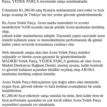
Parça, YEDEK PARÇA reyonunda satışa sunulmaktadır.
Ürünümüz
₺
1,280.00
satış fiyatıyla stoklarımızda mevcuttur ve hızlı
kargo avantajı ile Türkiye’nin her yerine güvenle gönderilmektedir.
Bu Arora Yedek Parça, Arora marka motosiklet ve scooter
modelleriyle %100 uyumlu olacak şekilde Arora tarafından üretilmiş
olup,
yüksek kalite standartlarına sahiptir. Dayanıklı yapısı sayesinde uzun
ömürlü kullanım sunar ve motosikletinizin performansını ilk günkü
haline yakın seviyede korumanıza yardımcı olur.
Web sitemizde satışta olan tüm Arora Yedek Parça ürünleri
orijinaldir ve birebir uyum garantisi ile gönderilmektedir.
MADRİD Yedek Parça, YEDEK PARÇA grubuna ait olan Arora
Madrid Direksiyon Bağlantı Demiri, montaj uyumu, kalite kontrolü
ve güvenli kullanım açısından titizlikle seçilmiş olup ARORA
tarafından üretilmiş orijinal üründür.
Arora Yedek Parça ihtiyaçlarınız için doğru adres olan sitemizde;
uygun fiyat, güvenli ödeme ve hızlı teslimat avantajlarını bir arada
bulabilirsiniz.
₺
1,280.00
fiyat etiketiyle satışa sunulan bu ürün, hem kalite hem de
fiyat performans açısından en çok tercih edilen Arora Yedek Parça
seçenekleri arasında yer almaktadır.