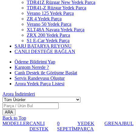
TDR41Z Rüzgar New Yedek Parça
TDR41-Z Rüzgar Yedek Parça
Verano 125 Yedek Parça
ZR 4 Yedek Parça
Verano 50 Yedek Parça
XLT48A Navara Yedek Parça
ZRX 200 Yedek Parça
S1 E-Car Yedek Parça
ŞARJ BATARYA REYONU
CANLI DESTEĞE BAĞLAN
Ödeme Bildirimi Yap
Kargom Nerede ?
Canlı Destek ile Görüşme Başlat
Servis Randevusu Oluştur
Arora Yedek Parça Listesi
Arora
İndirimleri
Back to Top
MODELLER
CANLI
0
YEDEK
GRENAJ
BUL
DESTEK
SEPETİM
PARÇA