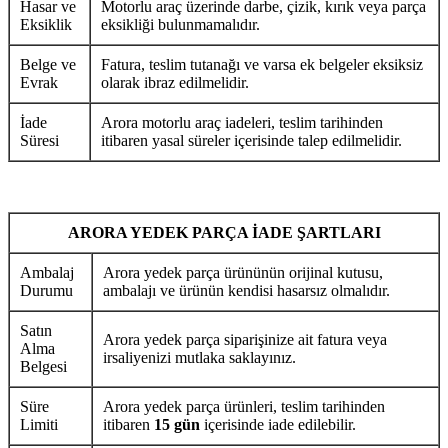
Hasar ve
Motorlu araç üzerinde darbe, çizik, kırık veya parça
Eksiklik
eksikliği bulunmamalıdır.
Belge ve
Fatura, teslim tutanağı ve varsa ek belgeler eksiksiz
Evrak
olarak ibraz edilmelidir.
İade
Arora motorlu araç iadeleri, teslim tarihinden
Süresi
itibaren yasal süreler içerisinde talep edilmelidir.
ARORA YEDEK PARÇA İADE ŞARTLARI
Ambalaj
Arora yedek parça ürününün orijinal kutusu,
Durumu
ambalajı ve ürünün kendisi hasarsız olmalıdır.
Satın
Arora yedek parça siparişinize ait fatura veya
Alma
irsaliyenizi mutlaka saklayınız.
Belgesi
Süre
Arora yedek parça ürünleri, teslim tarihinden
Limiti
itibaren
15 gün
içerisinde iade edilebilir.