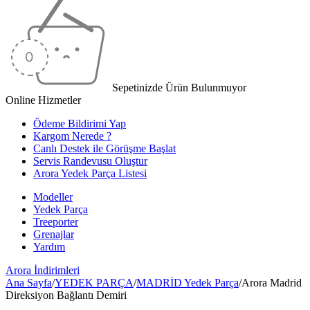
Sepetinizde Ürün Bulunmuyor
Online Hizmetler
Ödeme Bildirimi Yap
Kargom Nerede ?
Canlı Destek ile Görüşme Başlat
Servis Randevusu Oluştur
Arora Yedek Parça Listesi
Modeller
Yedek Parça
Treeporter
Grenajlar
Yardım
Arora
İndirimleri
Ana Sayfa
/
YEDEK PARÇA
/
MADRİD Yedek Parça
/
Arora Madrid
Direksiyon Bağlantı Demiri