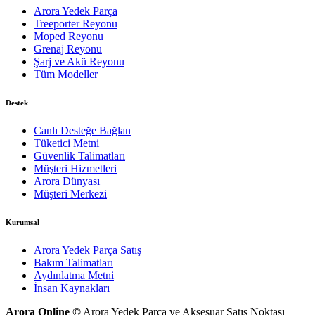
Arora Yedek Parça
Treeporter Reyonu
Moped Reyonu
Grenaj Reyonu
Şarj ve Akü Reyonu
Tüm Modeller
Destek
Canlı Desteğe Bağlan
Tüketici Metni
Güvenlik Talimatları
Müşteri Hizmetleri
Arora Dünyası
Müşteri Merkezi
Kurumsal
Arora Yedek Parça Satış
Bakım Talimatları
Aydınlatma Metni
İnsan Kaynakları
Arora Online ©
Arora Yedek Parça ve Aksesuar Satış Noktası