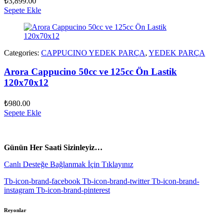
₺
3,899.00
Sepete Ekle
Categories:
CAPPUCINO YEDEK PARÇA
,
YEDEK PARÇA
Arora Cappucino 50cc ve 125cc Ön Lastik
120x70x12
₺
980.00
Sepete Ekle
vespa yedek parça
ARORA YEDEK PARÇA
Günün Her Saati Sizinleyiz…
Canlı Desteğe Bağlanmak İçin Tıklayınız
Tb-icon-brand-facebook
Tb-icon-brand-twitter
Tb-icon-brand-
instagram
Tb-icon-brand-pinterest
Reyonlar