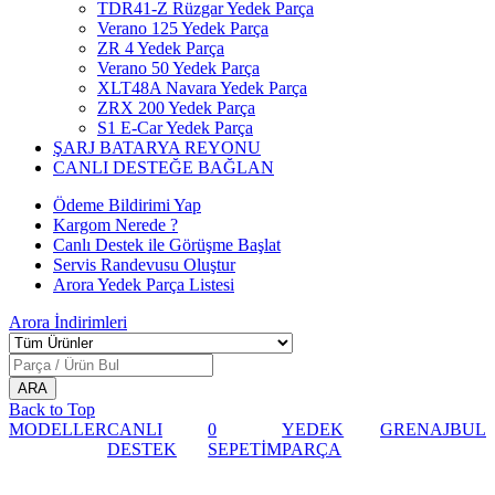
TDR41-Z Rüzgar Yedek Parça
Verano 125 Yedek Parça
ZR 4 Yedek Parça
Verano 50 Yedek Parça
XLT48A Navara Yedek Parça
ZRX 200 Yedek Parça
S1 E-Car Yedek Parça
ŞARJ BATARYA REYONU
CANLI DESTEĞE BAĞLAN
Ödeme Bildirimi Yap
Kargom Nerede ?
Canlı Destek ile Görüşme Başlat
Servis Randevusu Oluştur
Arora Yedek Parça Listesi
Arora
İndirimleri
Back to Top
MODELLER
CANLI
0
YEDEK
GRENAJ
BUL
DESTEK
SEPETİM
PARÇA