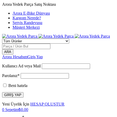
Arora Yedek Parça Satış Noktası
Arora E-Bike Dünyası
Kargom Nerede?
Servis Randevusu
Müşteri Merkezi
Arora Hesabım
Giriş Yap
Kullanıcı Ad veya Mail
Parolanız*
Beni hatırla
Yeni Üyelik İçin
HESAP OLUŞTUR
0
Sepetim
₺
0.00