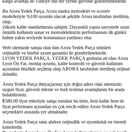
kargo avantajı ile Türkiye’nin her yerine güvenle gönderilmektedir.
Bu Arora Yedek Parça, Arora marka motosiklet ve scooter
modelleriyle %100 uyumlu olacak şekilde Arora tarafından üretilmiş
olup,
yüksek kalite standartlarına sahiptir. Dayanıklı yapısı sayesinde uzun
ömürlü kullanım sunar ve motosikletinizin performansını ilk günkü
haline yakın seviyede korumanıza yardımcı olur.
Web sitemizde satışta olan tüm Arora Yedek Parça ürünleri
orijinaldir ve birebir uyum garantisi ile gönderilmektedir.
LYON YEDEK PARÇA, YEDEK PARÇA grubuna ait olan Arora
Lyon Ön Far, montaj uyumu, kalite kontrolü ve güvenli kullanım
açısından titizlikle seçilmiş olup ARORA tarafından üretilmiş orijinal
üründür.
Arora Yedek Parça ihtiyaçlarınız için doğru adres olan sitemizde;
uygun fiyat, güvenli ödeme ve hızlı teslimat avantajlarını bir arada
bulabilirsiniz.
₺
580.00
fiyat etiketiyle satışa sunulan bu ürün, hem kalite hem de
fiyat performans açısından en çok tercih edilen Arora Yedek Parça
seçenekleri arasında yer almaktadır.
Arora Yedek Parça satın alırken orijinallik ve uyumluluk en önemli
kriterlerdir.