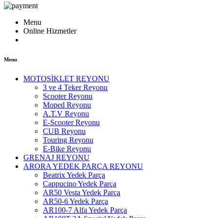
Menu
Online Hizmetler
Menu
MOTOSİKLET REYONU
3 ve 4 Teker Reyonu
Scooter Reyonu
Moped Reyonu
A.T.V Reyonu
E-Scooter Reyonu
CUB Reyonu
Touring Reyonu
E-Bike Reyonu
GRENAJ REYONU
ARORA YEDEK PARÇA REYONU
Beatrix Yedek Parça
Cappucino Yedek Parça
AR50 Vesta Yedek Parça
AR50-6 Yedek Parça
AR100-7 Alfa Yedek Parça