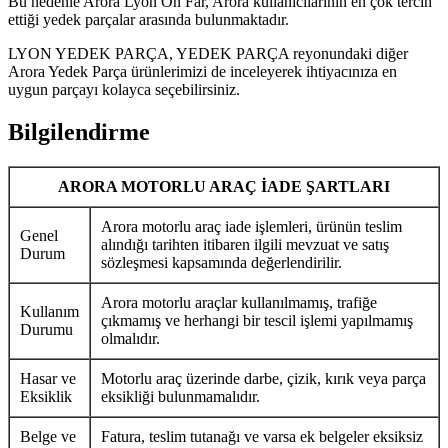
Bu nedenle Arora Lyon Ön Far, Arora kullanıcılarının en çok tercih
ettiği yedek parçalar arasında bulunmaktadır.
LYON YEDEK PARÇA, YEDEK PARÇA reyonundaki diğer
Arora Yedek Parça ürünlerimizi de inceleyerek ihtiyacınıza en
uygun parçayı kolayca seçebilirsiniz.
Bilgilendirme
ARORA MOTORLU ARAÇ İADE ŞARTLARI
Arora motorlu araç iade işlemleri, ürünün teslim
Genel
alındığı tarihten itibaren ilgili mevzuat ve satış
Durum
sözleşmesi kapsamında değerlendirilir.
Arora motorlu araçlar kullanılmamış, trafiğe
Kullanım
çıkmamış ve herhangi bir tescil işlemi yapılmamış
Durumu
olmalıdır.
Hasar ve
Motorlu araç üzerinde darbe, çizik, kırık veya parça
Eksiklik
eksikliği bulunmamalıdır.
Belge ve
Fatura, teslim tutanağı ve varsa ek belgeler eksiksiz