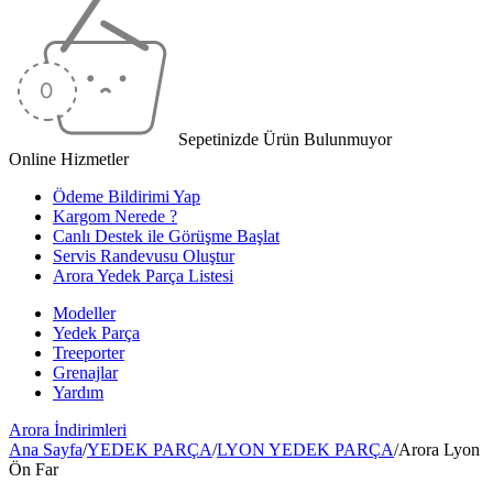
Sepetinizde Ürün Bulunmuyor
Online Hizmetler
Ödeme Bildirimi Yap
Kargom Nerede ?
Canlı Destek ile Görüşme Başlat
Servis Randevusu Oluştur
Arora Yedek Parça Listesi
Modeller
Yedek Parça
Treeporter
Grenajlar
Yardım
Arora
İndirimleri
Ana Sayfa
/
YEDEK PARÇA
/
LYON YEDEK PARÇA
/
Arora Lyon
Ön Far