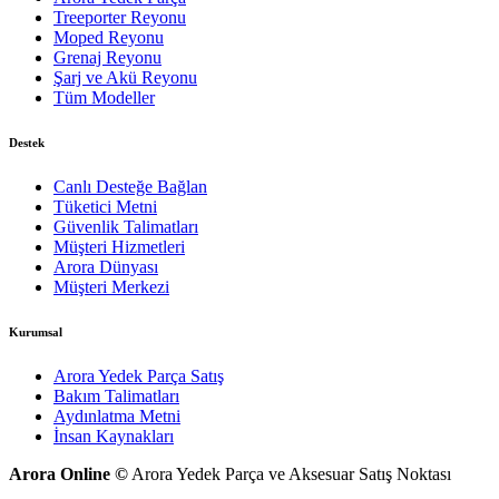
Treeporter Reyonu
Moped Reyonu
Grenaj Reyonu
Şarj ve Akü Reyonu
Tüm Modeller
Destek
Canlı Desteğe Bağlan
Tüketici Metni
Güvenlik Talimatları
Müşteri Hizmetleri
Arora Dünyası
Müşteri Merkezi
Kurumsal
Arora Yedek Parça Satış
Bakım Talimatları
Aydınlatma Metni
İnsan Kaynakları
Arora Online ©
Arora Yedek Parça ve Aksesuar Satış Noktası