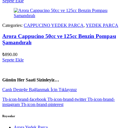
Sepete Ekle
Categories:
CAPPUCINO YEDEK PARÇA
,
YEDEK PARÇA
Arora Cappucino 50cc ve 125cc Benzin Pompası
Şamandıralı
₺
890.00
Sepete Ekle
vespa yedek parça
ARORA YEDEK PARÇA
Günün Her Saati Sizinleyiz…
Canlı Desteğe Bağlanmak İçin Tıklayınız
Tb-icon-brand-facebook
Tb-icon-brand-twitter
Tb-icon-brand-
instagram
Tb-icon-brand-pinterest
Reyonlar
Arora Yedek Parça